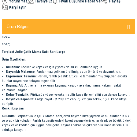
Yorum Yaz
Tavsiye Et
Fiyatı Düşünce Haber Ver
Paylaş
Karşılaştır
nleri
rünleri
manları
esuarları
Ürün Bilgisi
nbsp;
nbsp;
ntaları
otoru
Ferplast Jolie Çelik Mama Kabı Sarı Large
Ürün Özellikleri:
arı
 Su Kabları
arı
Kullanım:
Kediler ve köpekler için yiyecek ve su kullanımına uygun.
Dayanıklı Malzeme:
Paslanmaz çelikten üretilmiş, uzun ömürlü ve dayanıklıdır.
Ergonomik Tasarım:
Parlak, renkli plastik tutucu ile tamamlanmış olup, yanlardaki
anları
kulplar sayesinde kolayca taşınabilir.
Kaymaz Alt:
Alt kenarına eklenen kaymaz kauçuk ayaklar, mama kabının sabit
kalmasını sağlar.
nları
Kolay Temizlik:
Pürüzsüz yüzey ve çıkarılabilir kase ile temizliği son derece kolaydır.
Boyut ve Kapasite:
Large boyut - Ø 23,3 cm çap, 7,5 cm yükseklik, 1,2 L kapasiteye
sahiptir.
Renk:
nbsp;Sarı
ları
 Kemikleri
Kullanım:
Ferplast Jolie Çelik Mama Kabı, evcil hayvanınıza yiyecek ve su sunmanın şık
ve pratik bir yoludur. Farklı kapasitelerdeki boyut seçenekleriyle, farklı ırk ve büyüklükteki
köpekler ve kediler için uygun hale gelir. Kaymaz taban ve çıkarılabilir kase ile temizlik
nleri
e Seyahat Ürünleri
oldukça kolaydır.