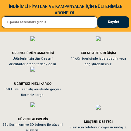
Sa**** Ta******
İNDİRİMLİ FİYATLAR VE KAMPANYALAR İÇİN BÜLTENİMİZE
ABONE OL!
Kedim taze mamaya bayıldı kargo fimrasın da bir sorun yaşadım ve arkadaşlar ço
Kaydet
El**** Ek******
Gönder
Köpeğim bayıldı hediyeler için teşekkürler
ORJİNAL ÜRÜN GARANTİSİ
KOLAY İADE & DEĞİŞİM
As**** Tu******
Ürünlerimizin tümü resmi
14 gün içerisinde iade edebilir veya
distribütörlerden tedarik edilir.
değiştirebilirsiniz.
Tavşanım kafesinin kalitesine ve paketlemesine bayıldım
ÜCRETSİZ HIZLI KARGO
Sa**** On******
350 TL ve üzeri alışverişlerde geçerli
ücretsiz kargo.
Pamuk için aradığım tüm oyuncaklar mevcut
Em**** Ha****** Ka******
GÜVENLİ ALIŞVERİŞ
MÜŞTERİ DESTEĞİ
SSL Sertifikası ve 3D ödeme ile güvenli
Kedilerim beğeniyorlar. Memnunuz. Uygun fiyatta olması iyi.
Sizin için telefonun diğer ucundayız.
alışveriş.