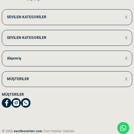
Me***** Ya******
SEVİLEN KATEGORİLER
Akşam verdiğim sipariş bir sonraki gün elime ulaştı. Jack russell köpeğim se
SEVİLEN KATEGORİLER
Ka***** Ar******
Ufak bir sorun harici sorun olmadı sağolsunlar onuda hemen çözdüler
Alışveriş
MÜŞTERİLER
MÜŞTERİLER
© 2026
evcilbesinleri.com
Tüm Hakları Saklıdır.