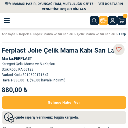
😻🐾 MAMASI HAZIR, OYUNCAĞI TAM, MUTLULUĞU CEPTE — PATİ DOSTLARIN
Geri Dön
Geri Dön
Geri Dön
Geri Dön
Geri Dön
Geri Dön
CENNETİNE HOŞ GELDİN! 🐶🎾
Anasayfa
Köpek
Köpek Mama ve Su Kabları
Çelik Mama ve Su Kapları
Ferpl
aları
maları
eri
emi
Ferplast Jolıe Çelik Mama Kabı Sarı Large
i
sleri
kvaryumları
Marka
FERPLAST
Kategori
Çelik Mama ve Su Kapları
e Temizlik Ürünleri
eleri
ı
suarları
Stok Kodu
KA.06123
Barkod Kodu
8010690171647
Havale
836,00 TL (%5,00 havale indirimi)
rları
leri
ler
ğı
880,00 ₺
ları
rünleri
ları
Gelince Haber Ver
rı
maları
rı
suarları
içinde sipariş verirseniz bugün kargoda.
nleri
rünleri
ğı