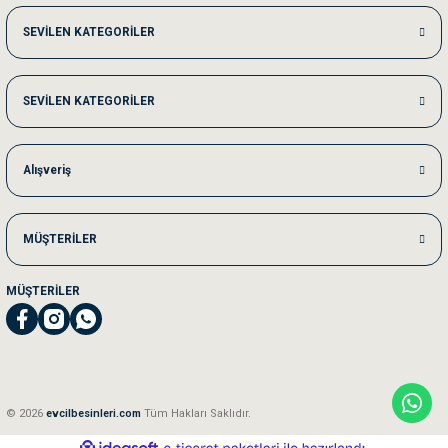
Me***** Ya******
SEVİLEN KATEGORİLER
Akşam verdiğim sipariş bir sonraki gün elime ulaştı. Jack russell köpeğim se
SEVİLEN KATEGORİLER
Ka***** Ar******
Ufak bir sorun harici sorun olmadı sağolsunlar onuda hemen çözdüler
Alışveriş
MÜŞTERİLER
MÜŞTERİLER
© 2026
evcilbesinleri.com
Tüm Hakları Saklıdır.
ideasoft
ile