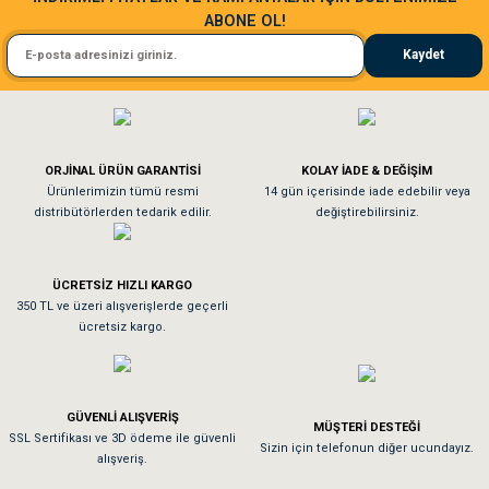
ABONE OL!
Kedim taze mamaya bayıldı kargo fimrasın da bir sorun yaşadım ve arkadaşlar ço
Kaydet
El**** Ek******
Gönder
Köpeğim bayıldı hediyeler için teşekkürler
ORJİNAL ÜRÜN GARANTİSİ
KOLAY İADE & DEĞİŞİM
As**** Tu******
Ürünlerimizin tümü resmi
14 gün içerisinde iade edebilir veya
distribütörlerden tedarik edilir.
değiştirebilirsiniz.
Tavşanım kafesinin kalitesine ve paketlemesine bayıldım
ÜCRETSİZ HIZLI KARGO
Sa**** On******
350 TL ve üzeri alışverişlerde geçerli
ücretsiz kargo.
Pamuk için aradığım tüm oyuncaklar mevcut
Em**** Ha****** Ka******
GÜVENLİ ALIŞVERİŞ
MÜŞTERİ DESTEĞİ
SSL Sertifikası ve 3D ödeme ile güvenli
Kedilerim beğeniyorlar. Memnunuz. Uygun fiyatta olması iyi.
Sizin için telefonun diğer ucundayız.
alışveriş.