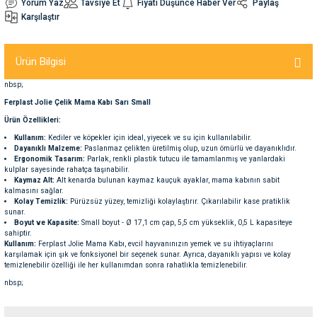
Yorum Yaz
Tavsiye Et
Fiyatı Düşünce Haber Ver
Paylaş
Karşılaştır
nleri
rünleri
manları
esuarları
Ürün Bilgisi
nbsp;
Ferplast Jolie Çelik Mama Kabı Sarı Small
ntaları
otoru
Ürün Özellikleri:
Kullanım:
Kediler ve köpekler için ideal, yiyecek ve su için kullanılabilir.
arı
 Su Kabları
arı
Dayanıklı Malzeme:
Paslanmaz çelikten üretilmiş olup, uzun ömürlü ve dayanıklıdır.
Ergonomik Tasarım:
Parlak, renkli plastik tutucu ile tamamlanmış ve yanlardaki
kulplar sayesinde rahatça taşınabilir.
Kaymaz Alt:
Alt kenarda bulunan kaymaz kauçuk ayaklar, mama kabının sabit
anları
kalmasını sağlar.
Kolay Temizlik:
Pürüzsüz yüzey, temizliği kolaylaştırır. Çıkarılabilir kase pratiklik
sunar.
nları
Boyut ve Kapasite:
Small boyut - Ø 17,1 cm çap, 5,5 cm yükseklik, 0,5 L kapasiteye
sahiptir.
Kullanım:
Ferplast Jolie Mama Kabı, evcil hayvanınızın yemek ve su ihtiyaçlarını
ları
 Kemikleri
karşılamak için şık ve fonksiyonel bir seçenek sunar. Ayrıca, dayanıklı yapısı ve kolay
temizlenebilir özelliği ile her kullanımdan sonra rahatlıkla temizlenebilir.
nbsp;
nleri
e Seyahat Ürünleri