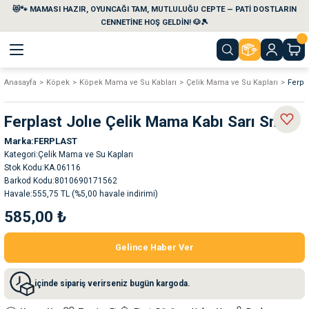
😻🐾 MAMASI HAZIR, OYUNCAĞI TAM, MUTLULUĞU CEPTE — PATİ DOSTLARIN
Geri Dön
Geri Dön
Geri Dön
Geri Dön
Geri Dön
Geri Dön
CENNETİNE HOŞ GELDİN! 🐶🎾
Anasayfa
Köpek
Köpek Mama ve Su Kabları
Çelik Mama ve Su Kapları
Ferpl
aları
maları
eri
emi
Ferplast Jolıe Çelik Mama Kabı Sarı Small
i
sleri
kvaryumları
Marka
FERPLAST
Kategori
Çelik Mama ve Su Kapları
e Temizlik Ürünleri
eleri
ı
suarları
Stok Kodu
KA.06116
Barkod Kodu
8010690171562
Havale
555,75 TL (%5,00 havale indirimi)
rları
leri
ler
ğı
585,00 ₺
ları
rünleri
ları
Gelince Haber Ver
rı
maları
rı
suarları
içinde sipariş verirseniz bugün kargoda.
nleri
rünleri
ğı