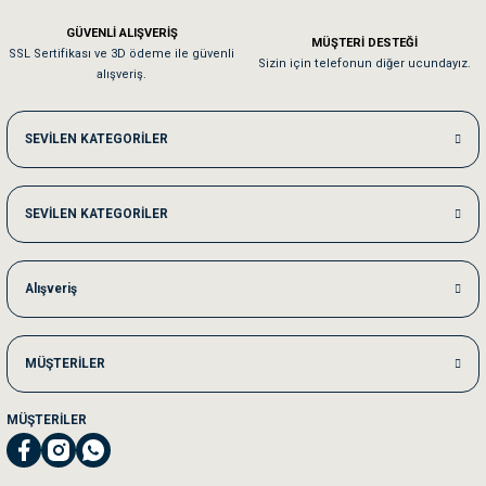
Em**** Ha****** Ka******
GÜVENLİ ALIŞVERİŞ
MÜŞTERİ DESTEĞİ
SSL Sertifikası ve 3D ödeme ile güvenli
Kedilerim beğeniyorlar. Memnunuz. Uygun fiyatta olması iyi.
Sizin için telefonun diğer ucundayız.
alışveriş.
Me***** Ya******
SEVİLEN KATEGORİLER
Akşam verdiğim sipariş bir sonraki gün elime ulaştı. Jack russell köpeğim se
SEVİLEN KATEGORİLER
Ka***** Ar******
Ufak bir sorun harici sorun olmadı sağolsunlar onuda hemen çözdüler
Alışveriş
MÜŞTERİLER
MÜŞTERİLER