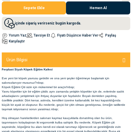
Sepete Ekle
Hemen Al
nleri
rünleri
manları
esuarları
içinde sipariş verirseniz bugün kargoda.
Yorum Yaz
Tavsiye Et
Fiyatı Düşünce Haber Ver
Paylaş
Karşılaştır
ntaları
otoru
Ürün Bilgisi
arı
 Su Kabları
arı
Ferplast Siyah Köpek Eğitim Kafesi
anları
Eve yeni bir köpek yavrusu getirdin ve ona yeni şeyler öğretmeye başlamak için
sabırsızlanıyor musunuz?nbsp;
Köpek Eğitimi Çiti sizin için mükemmel bir araçtır!nbsp;
nları
Yavru köpekler için bir eğitim çitidir, aynı zamanda yetişkin köpekler için de, evlerinde sadık
arkadaşlarını yetiştirmek için ihtiyaç duyanlar için faydalıdır. Boyalı demirden yapılmış,
özellikle pratiktir: Dört kenar, aslında, kendileri üzerine katlanabilir, bir kez kapatıldığında
küçük bir ayak izi oluşturur. Bu nedenle, geçici bir çitin olması gerekiyorsa, örneğin tatillerde
ları
 Kemikleri
taşımak istiyorsanız sorun yaratmaz.nbsp;
Hoş olmayan hareketlerden sakınan kaymaz kauçuklarla donatılmış olan bu ürün,
nleri
e Seyahat Ürünleri
taşınmasını kolaylaştıran iki ergonomik kulba sahiptir. Bu nedenle, Köpek Eğitim çiti
sayesinde, köpeğiniz bu alanı kendi evi olarak tanımayı öğrenecek ve gerektiğinde evin
yasak alanlarına ulaşmasını engellemek için bir engel olarak kullanılabilecektir. Buna ek