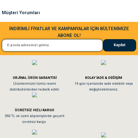
Ürün fiyatı diğer sitelerden daha pahalı.
Müşteri Yorumları
Bu ürüne benzer farklı alternatifler olmalı.
Sa**** Ta******
İNDİRİMLİ FİYATLAR VE KAMPANYALAR İÇİN BÜLTENİMİZE
ABONE OL!
Kedim taze mamaya bayıldı kargo fimrasın da bir sorun yaşadım ve arkadaşlar ço
Kaydet
El**** Ek******
Gönder
Köpeğim bayıldı hediyeler için teşekkürler
ORJİNAL ÜRÜN GARANTİSİ
KOLAY İADE & DEĞİŞİM
As**** Tu******
Ürünlerimizin tümü resmi
14 gün içerisinde iade edebilir veya
distribütörlerden tedarik edilir.
değiştirebilirsiniz.
Tavşanım kafesinin kalitesine ve paketlemesine bayıldım
ÜCRETSİZ HIZLI KARGO
Sa**** On******
350 TL ve üzeri alışverişlerde geçerli
ücretsiz kargo.
Pamuk için aradığım tüm oyuncaklar mevcut