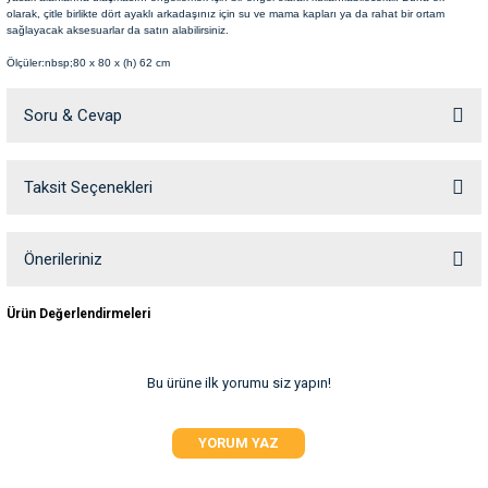
olarak, çitle birlikte dört ayaklı arkadaşınız için su ve mama kapları ya da rahat bir ortam
ve Temizlik
rı
sağlayacak aksesuarlar da satın alabilirsiniz.
Ölçüler:nbsp;80 x 80 x (h) 62 cm
e Ek Besinler
ı
Soru & Cevap
Su Kapları
ve Ek Besinleri
Taksit Seçenekleri
Ürün hakkında henüz soru sorulmamış.
eri
eri
Soru Sor
Önerileriniz
Bu ürünün fiyat bilgisi, resim, ürün açıklamalarında ve diğer konularda
nleri
Ürün Değerlendirmeleri
yetersiz gördüğünüz noktaları öneri formunu kullanarak tarafımıza
iletebilirsiniz.
ları
Görüş ve önerileriniz için teşekkür ederiz.
Bu ürüne ilk yorumu siz yapın!
Ürün resmi kalitesiz, bozuk veya görüntülenemiyor.
YORUM YAZ
Ürün açıklamasında eksik bilgiler bulunuyor.
Ürün bilgilerinde hatalar bulunuyor.