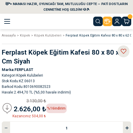
😻🐾 MAMASI HAZIR, OYUNCAĞI TAM, MUTLULUĞU CEPTE — PATİ DOSTLARIN
Geri Dön
Geri Dön
Geri Dön
Geri Dön
Geri Dön
Geri Dön
CENNETİNE HOŞ GELDİN! 🐶🎾
Anasayfa
Köpek
Köpek Kulübeleri
Ferplast Köpek Eğitim Kafesi 80 x 80 x 62 
aları
maları
eri
emi
Ferplast Köpek Eğitim Kafesi 80 x 80 x 62
i
sleri
kvaryumları
Cm Siyah
Marka
FERPLAST
e Temizlik Ürünleri
eleri
ı
suarları
Kategori
Köpek Kulübeleri
Stok Kodu
KZ.06013
rları
leri
ler
ğı
Barkod Kodu
8010690082523
Havale
2.494,70 TL (%5,00 havale indirimi)
3.130,00 ₺
ları
rünleri
ları
2.626,00 ₺
%16
indirim
Kazancınız 504,00 ₺
rı
maları
rı
suarları
nleri
rünleri
ğı