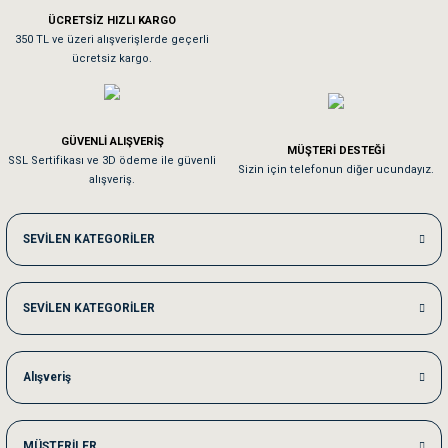
ÜCRETSİZ HIZLI KARGO
Sa**** On******
350 TL ve üzeri alışverişlerde geçerli
ücretsiz kargo.
Pamuk için aradığım tüm oyuncaklar mevcut
Em**** Ha****** Ka******
GÜVENLİ ALIŞVERİŞ
MÜŞTERİ DESTEĞİ
SSL Sertifikası ve 3D ödeme ile güvenli
Kedilerim beğeniyorlar. Memnunuz. Uygun fiyatta olması iyi.
Sizin için telefonun diğer ucundayız.
alışveriş.
Me***** Ya******
SEVİLEN KATEGORİLER
Akşam verdiğim sipariş bir sonraki gün elime ulaştı. Jack russell köpeğim se
SEVİLEN KATEGORİLER
Ka***** Ar******
Ufak bir sorun harici sorun olmadı sağolsunlar onuda hemen çözdüler
Alışveriş
MÜŞTERİLER