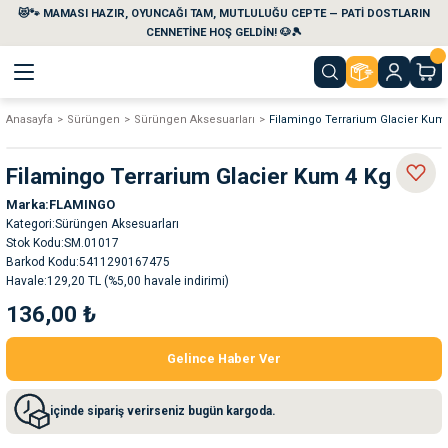
😻🐾 MAMASI HAZIR, OYUNCAĞI TAM, MUTLULUĞU CEPTE — PATİ DOSTLARIN
Geri Dön
Geri Dön
Geri Dön
Geri Dön
Geri Dön
Geri Dön
CENNETİNE HOŞ GELDİN! 🐶🎾
Anasayfa
Sürüngen
Sürüngen Aksesuarları
Filamingo Terrarium Glacier Kum
aları
maları
eri
emi
Filamingo Terrarium Glacier Kum 4 Kg
i
sleri
kvaryumları
Marka
FLAMINGO
Kategori
Sürüngen Aksesuarları
e Temizlik Ürünleri
eleri
ı
suarları
Stok Kodu
SM.01017
Barkod Kodu
5411290167475
Havale
129,20 TL (%5,00 havale indirimi)
rları
leri
ler
ğı
136,00 ₺
ları
rünleri
ları
Gelince Haber Ver
rı
maları
rı
suarları
içinde sipariş verirseniz bugün kargoda.
nleri
rünleri
ğı