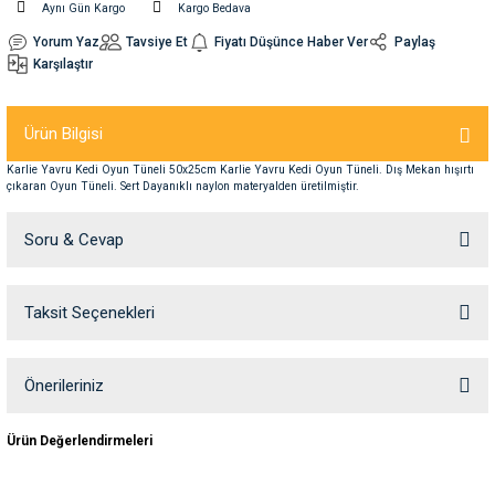
Aynı Gün Kargo
Kargo Bedava
Yorum Yaz
Tavsiye Et
Fiyatı Düşünce Haber Ver
Paylaş
nleri
rünleri
manları
esuarları
Karşılaştır
Ürün Bilgisi
ntaları
otoru
Karlie Yavru Kedi Oyun Tüneli 50x25cm Karlie Yavru Kedi Oyun Tüneli. Dış Mekan hışırtı
çıkaran Oyun Tüneli. Sert Dayanıklı naylon materyalden üretilmiştir.
arı
 Su Kabları
arı
Soru & Cevap
anları
Taksit Seçenekleri
Ürün hakkında henüz soru sorulmamış.
nları
Soru Sor
Önerileriniz
ları
 Kemikleri
Bu ürünün fiyat bilgisi, resim, ürün açıklamalarında ve diğer konularda
Ürün Değerlendirmeleri
yetersiz gördüğünüz noktaları öneri formunu kullanarak tarafımıza
nleri
e Seyahat Ürünleri
iletebilirsiniz.
Görüş ve önerileriniz için teşekkür ederiz.