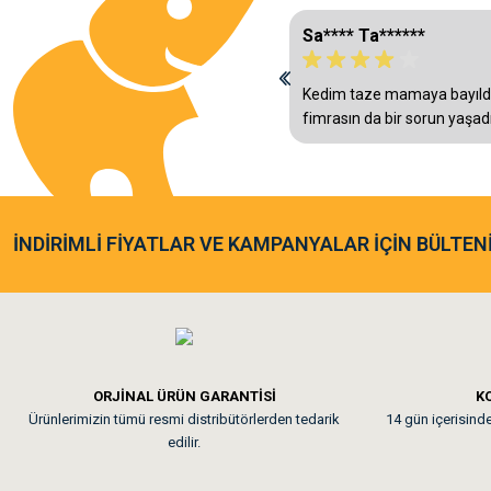
Sa**** Ta******
Kedim taze mamaya bayıld
fimrasın da bir sorun yaşa
Gönder
arkadaşlar çok hızlı bir şekil
çözdü
İNDİRİMLİ FİYATLAR VE KAMPANYALAR İÇİN BÜLTEN
ORJİNAL ÜRÜN GARANTİSİ
KO
Ürünlerimizin tümü resmi distribütörlerden tedarik
14 gün içerisinde 
edilir.