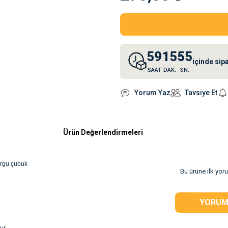
59
15
55
içinde sip
SAAT
DAK.
SN.
Yorum Yaz
Tavsiye Et
Ürün Değerlendirmeleri
burgu çubuk
Bu ürüne ilk yor
YORUM