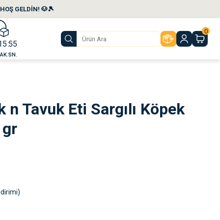
HOŞ GELDİN! 🐶🎾
0
15
55
AK.
SN.
 n Tavuk Eti Sargılı Köpek
 gr
dirimi)