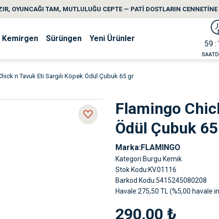
IR, OYUNCAĞI TAM, MUTLULUĞU CEPTE — PATİ DOSTLARIN CENNETİNE 
Kemirgen
Sürüngen
Yeni Ürünler
59
SAAT
D
hick n Tavuk Eti Sargılı Köpek Ödül Çubuk 65 gr
Flamingo Chick
Ödül Çubuk 65
Marka
FLAMINGO
Kategori
Burgu Kemik
Stok Kodu
KV.01116
Barkod Kodu
5415245080208
Havale
275,50 TL (%5,00 havale in
290,00 ₺