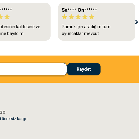
******
Sa**** On******
fesinin kalitesine ve
Pamuk için aradığım tüm
ine bayıldım
oyuncaklar mevcut
Kaydet
RGO
i ücretsiz kargo.