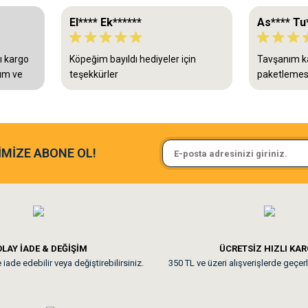
El**** Ek******
As**** Tu
ı kargo
Köpeğim bayıldı hediyeler için
Tavşanım ka
dım ve
teşekkürler
paketlemes
 de
İMİZE ABONE OL!
LAY İADE & DEĞİŞİM
ÜCRETSİZ HIZLI KA
iade edebilir veya değiştirebilirsiniz.
350 TL ve üzeri alışverişlerde geçerl