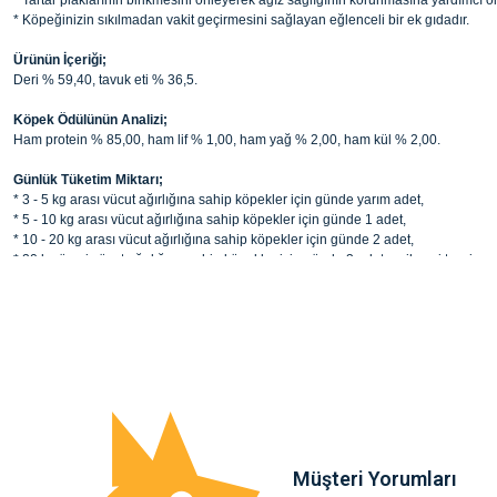
* Tartar plaklarının birikmesini önleyerek ağız sağlığının korunmasına yardımcı ol
* Köpeğinizin sıkılmadan vakit geçirmesini sağlayan eğlenceli bir ek gıdadır.
Ürünün İçeriği;
Deri % 59,40, tavuk eti % 36,5.
Köpek Ödülünün Analizi;
Ham protein % 85,00, ham lif % 1,00, ham yağ % 2,00, ham kül % 2,00.
Günlük Tüketim Miktarı;
* 3 - 5 kg arası vücut ağırlığına sahip köpekler için günde yarım adet,
* 5 - 10 kg arası vücut ağırlığına sahip köpekler için günde 1 adet,
* 10 - 20 kg arası vücut ağırlığına sahip köpekler için günde 2 adet,
* 20 kg üzeri vücut ağırlığına sahip köpekler için günde 3 adet verilmesi tavsiye e
Bu ürünün fiyat bilgisi, resim, ürün açıklamalarında ve diğer konularda yete
noktaları öneri formunu kullanarak tarafımıza iletebilirsiniz.
Uyarılar;
Ürün hakkında henüz soru sorulmamış.
Görüş ve önerileriniz için teşekkür ederiz.
* Her zaman temiz içme suyu bulundurulması tavsiye edilmektedir.
* Serin, kuru bir yerde muhafaza ediniz.
Ürün resmi kalitesiz, bozuk veya görüntülenemiyor.
Soru Sor
Ürün açıklamasında eksik bilgiler bulunuyor.
Ürün bilgilerinde hatalar bulunuyor.
Ürün fiyatı diğer sitelerden daha pahalı.
Müşteri Yorumları
Bu ürüne benzer farklı alternatifler olmalı.