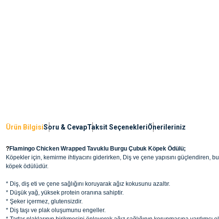
Ürün Bilgisi
Soru & Cevap
Taksit Seçenekleri
Önerileriniz
?
Flamingo Chicken Wrapped Tavuklu Burgu Çubuk Köpek Ödülü;
Köpekler için, kemirme ihtiyacını giderirken, Diş ve çene yapısını güçlendiren, 
köpek ödülüdür.
* Diş, diş eti ve çene sağlığını koruyarak ağız kokusunu azaltır.
* Düşük yağ, yüksek protein oranına sahiptir.
* Şeker içermez, glutensizdir.
* Diş taşı ve plak oluşumunu engeller.