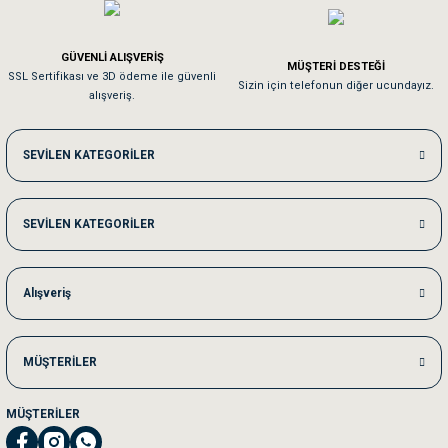
Em**** Ha****** Ka******
GÜVENLİ ALIŞVERİŞ
MÜŞTERİ DESTEĞİ
SSL Sertifikası ve 3D ödeme ile güvenli
Kedilerim beğeniyorlar. Memnunuz. Uygun fiyatta olması iyi.
Sizin için telefonun diğer ucundayız.
alışveriş.
Me***** Ya******
SEVİLEN KATEGORİLER
Akşam verdiğim sipariş bir sonraki gün elime ulaştı. Jack russell köpeğim se
SEVİLEN KATEGORİLER
Ka***** Ar******
Ufak bir sorun harici sorun olmadı sağolsunlar onuda hemen çözdüler
Alışveriş
MÜŞTERİLER
MÜŞTERİLER