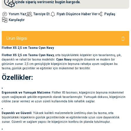
içinde sipariş verirseniz bugün kargoda.
Yorum Yaz
Tavsiye Et
Fiyatı Düşünce Haber Ver
Paylaş
nleri
rünleri
manları
esuarları
Karşılaştır
Ürün Bilgisi
ntaları
otoru
Flother XS 2,5 cm Tasma Cyan Navy
Flother XS 2,5 cm Tasma Cyan Navy
, orta büyüklükteki köpekler için tasarlanmış, şık,
arı
 Su Kabları
arı
dayanıklı ve rahat bir tasma modelidir.
Cyan Navy
rengiyle dinamik ve modern bir
görünüm sunar. 2,5 cm genişliğiyle köpeğinizin boynuna rahatça uyum sağlayan bu
tasma, günlük gezintiler ve eğitimler için mükemmel bir tercihtir.
anları
Özellikler:
nları
Ergonomik ve Yumuşak Malzeme
: Flother XS tasması, köpeğinizin boynuna mükemmel
uyum sağlayacak şekilde ergonomik olarak tasarlanmıştır. Yumuşak dokusu, köpeğinizin
cildine zarar vermez ve uzun süreli kullanımda bile rahatlık sağlar.
ları
 Kemikleri
Dayanıklı ve Güvenli
: Yüksek kaliteli malzemelerle üretilmiş olan bu tasma, orta
büyüklükteki köpeklerin günlük gezintilerinde ve eğitimlerinde uzun süre dayanıklılık
nleri
e Seyahat Ürünleri
sunar. Güvenli ve sağlam yapısı ile köpeğinizin konforu ön planda tutulmuştur.