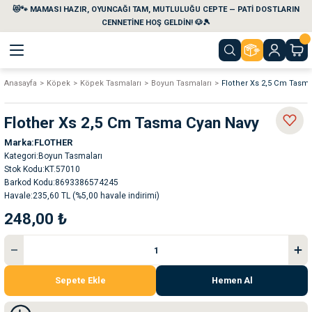
😻🐾 MAMASI HAZIR, OYUNCAĞI TAM, MUTLULUĞU CEPTE — PATİ DOSTLARIN
Geri Dön
Geri Dön
Geri Dön
Geri Dön
Geri Dön
Geri Dön
CENNETİNE HOŞ GELDİN! 🐶🎾
Anasayfa
Köpek
Köpek Tasmaları
Boyun Tasmaları
Flother Xs 2,5 Cm Tasm
aları
maları
eri
emi
Flother Xs 2,5 Cm Tasma Cyan Navy
i
sleri
kvaryumları
Marka
FLOTHER
Kategori
Boyun Tasmaları
e Temizlik Ürünleri
eleri
ı
suarları
Stok Kodu
KT.57010
Barkod Kodu
8693386574245
Havale
235,60 TL (%5,00 havale indirimi)
rları
leri
ler
ğı
248,00 ₺
ları
rünleri
ları
rı
maları
rı
suarları
Sepete Ekle
Hemen Al
nleri
rünleri
ğı