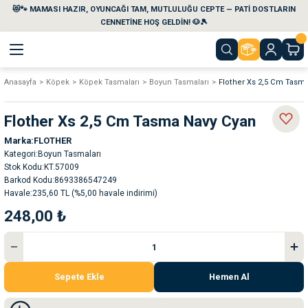
😻🐾 MAMASI HAZIR, OYUNCAĞI TAM, MUTLULUĞU CEPTE — PATİ DOSTLARIN
Geri Dön
Geri Dön
Geri Dön
Geri Dön
Geri Dön
Geri Dön
CENNETİNE HOŞ GELDİN! 🐶🎾
Anasayfa
Köpek
Köpek Tasmaları
Boyun Tasmaları
Flother Xs 2,5 Cm Tasm
aları
maları
eri
emi
Flother Xs 2,5 Cm Tasma Navy Cyan
i
sleri
kvaryumları
Marka
FLOTHER
Kategori
Boyun Tasmaları
e Temizlik Ürünleri
eleri
ı
suarları
Stok Kodu
KT.57009
Barkod Kodu
8693386547249
Havale
235,60 TL (%5,00 havale indirimi)
rları
leri
ler
ğı
248,00 ₺
ları
rünleri
ları
rı
maları
rı
suarları
Sepete Ekle
Hemen Al
nleri
rünleri
ğı