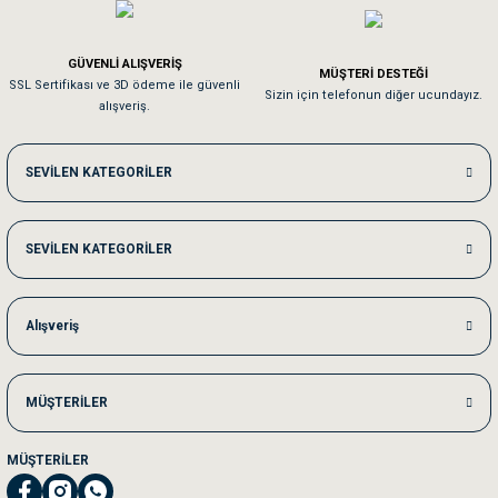
Em**** Ha****** Ka******
GÜVENLİ ALIŞVERİŞ
MÜŞTERİ DESTEĞİ
SSL Sertifikası ve 3D ödeme ile güvenli
Kedilerim beğeniyorlar. Memnunuz. Uygun fiyatta olması iyi.
Sizin için telefonun diğer ucundayız.
alışveriş.
Me***** Ya******
SEVİLEN KATEGORİLER
Akşam verdiğim sipariş bir sonraki gün elime ulaştı. Jack russell köpeğim se
SEVİLEN KATEGORİLER
Ka***** Ar******
Ufak bir sorun harici sorun olmadı sağolsunlar onuda hemen çözdüler
Alışveriş
MÜŞTERİLER
MÜŞTERİLER