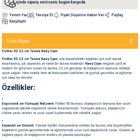
içinde sipariş verirseniz bugün kargoda.
Yorum Yaz
Tavsiye Et
Fiyatı Düşünce Haber Ver
Paylaş
nleri
rünleri
manları
esuarları
Karşılaştır
Ürün Bilgisi
ntaları
otoru
Flother XS 2,5 cm Tasma Navy Cyan
Flother XS 2,5 cm Tasma Navy Cyan
, orta büyüklükteki köpekler için özel olarak
arı
 Su Kabları
arı
tasarlanmış, şık, dayanıklı ve rahat bir tasma modelidir.
Navy Cyan
rengiyle zarif ve
modern bir görünüm sunan bu tasma, 2,5 cm genişliği ile köpeğinizin boynuna rahatça
uyum sağlar. Hem estetik hem de fonksiyonel özellikleri ile günlük gezintiler ve eğitimler
için ideal bir tercihtir.
anları
Özellikler:
nları
Ergonomik ve Yumuşak Malzeme
: Flother XS tasması, köpeğinizin boynuna tam uyum
sağlayacak şekilde ergonomik olarak tasarlanmıştır. Yumuşak dokusu, köpeğinizin
ları
 Kemikleri
cildine zarar vermez ve uzun süreli kullanımda bile rahatlık sağlar.
Dayanıklı ve Güvenli
: Yüksek kaliteli malzemelerle üretilen bu tasma, orta büyüklükteki
nleri
e Seyahat Ürünleri
köpeklerin günlük gezintilerinde ve eğitimlerinde uzun süre dayanıklılık sunar. Güvenli ve
sağlam yapısı ile köpeğinizin konforu ön planda tutulmuştur.