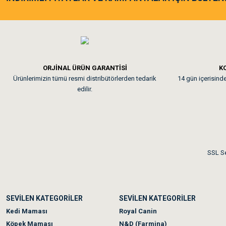
Tavşanım kafesinin kalites
Em**** Ha****** Ka****
ORJİNAL ÜRÜN GARANTİSİ
KO
Ürünlerimizin tümü resmi distribütörlerden tedarik
14 gün içerisinde 
Kedilerim beğeniyorlar. Mem
edilir.
Me***** Ya******
Akşam verdiğim sipariş bir
SSL Se
Ka***** Ar******
SEVİLEN KATEGORİLER
SEVİLEN KATEGORİLER
Ufak bir sorun harici soru
Kedi Maması
Royal Canin
Köpek Maması
N&D (Farmina)