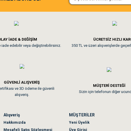
ine ve paketlemesine bayıldım
Pamuk için aradığım tüm oyuncak
**
LAY İADE & DEĞİŞİM
ÜCRETSİZ HIZLI KA
iade edebilir veya değiştirebilirsiniz.
350 TL ve üzeri alışverişlerde geçerl
nunuz. Uygun fiyatta olması iyi.
GÜVENLİ ALIŞVERİŞ
 sonraki gün elime ulaştı. Jack russell köpeğim severek yedi. Tüy dur
MÜŞTERİ DESTEĞİ
rtifikası ve 3D ödeme ile güvenli
Sizin için telefonun diğer ucun
alışveriş.
Alışveriş
MÜŞTERİLER
n olmadı sağolsunlar onuda hemen çözdüler
Hakkımızda
Yeni Üyelik
Mesafeli Satış Sözleşmesi
Üye Girişi