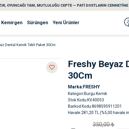
IR, OYUNCAĞI TAM, MUTLULUĞU CEPTE — PATİ DOSTLARIN CENNETİNE 
Kemirgen
Sürüngen
Yeni Ürünler
az Dental Kemik Tekli Paket 30Cm
Freshy Beyaz D
30Cm
Marka
FRESHY
Kategori
Burgu Kemik
Stok Kodu
KV.40053
Barkod Kodu
8698595911201
Havale
281,20 TL (%5,00 havale in
350,00 ₺