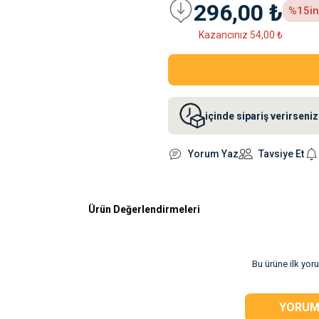
296,00 ₺
%15
i
Kazancınız 54,00 ₺
içinde sipariş verirsen
Yorum Yaz
Tavsiye Et
Ürün Değerlendirmeleri
rsiz gördüğünüz
Bu ürüne ilk yor
YORUM