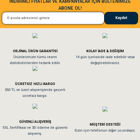
İNDİRİMLİ FİYATLAR VE KAMPANYALAR İÇİN BÜLTENİMİZE
ABONE OL!
Kedim taze mamaya bayıldı kargo fimrasın da bir sorun yaşadım ve arkadaşlar ço
Kaydet
El**** Ek******
Gönder
Köpeğim bayıldı hediyeler için teşekkürler
ORJİNAL ÜRÜN GARANTİSİ
KOLAY İADE & DEĞİŞİM
As**** Tu******
Ürünlerimizin tümü resmi
14 gün içerisinde iade edebilir veya
distribütörlerden tedarik edilir.
değiştirebilirsiniz.
Tavşanım kafesinin kalitesine ve paketlemesine bayıldım
ÜCRETSİZ HIZLI KARGO
Sa**** On******
350 TL ve üzeri alışverişlerde geçerli
ücretsiz kargo.
Pamuk için aradığım tüm oyuncaklar mevcut
Em**** Ha****** Ka******
GÜVENLİ ALIŞVERİŞ
MÜŞTERİ DESTEĞİ
SSL Sertifikası ve 3D ödeme ile güvenli
Kedilerim beğeniyorlar. Memnunuz. Uygun fiyatta olması iyi.
Sizin için telefonun diğer ucundayız.
alışveriş.