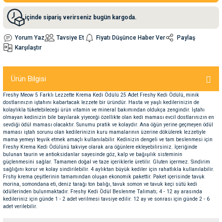
içinde sipariş verirseniz bugün kargoda.
nleri
rünleri
manları
esuarları
Yorum Yaz
Tavsiye Et
Fiyatı Düşünce Haber Ver
Paylaş
Karşılaştır
ntaları
otoru
Ürün Bilgisi
Freshy Meow 5 Farklı Lezzette Krema Kedi Ödülü 25 Adet Freshy Kedi Ödülü, minik
arı
 Su Kabları
arı
dostlarınızın iştahını kabartacak lezzete bir üründür. Hasta ve yaşlı kedilerinizin de
kolaylıkla tüketebileceği ürün vitamin ve mineral bakımından oldukça zengindir. İştahı
olmayan kedinizin bile bayılarak yiyeceği özellikte olan kedi maması evcil dostlarınızın en
sevdiği ödül maması olacaktır. Sunumu pratik ve kolaydır. Ana öğün yerine geçmeyen ödül
anları
maması iştah sorunu olan kedilerinizin kuru mamalarının üzerine dökülerek lezzetiyle
mama yemeyi teşvik etmek amaçlı kullanılabilir. Kedinizin dengeli ve tam beslenmesi için
Freshy Krema Kedi Ödülünü takviye olarak ara öğünlere ekleyebilirsiniz. İçeriğinde
nları
bulunan taurin ve antioksidanlar sayesinde göz, kalp ve bağışılık sisteminin
güçlenmesini sağlar. Tamamen doğal ve taze içeriklerle üretilir. Gluten içermez. Sindirim
sağlığını korur ve kolay sindirilebilir. 4 aylıktan büyük kediler için rahatlıkla kullanılabilir.
Frshy krema çeşitlerinin tamamından oluşan ekonomik pakettir. Paket içerisinde tavuk
ları
 Kemikleri
morina, somondana eti, deniz tarağı ton balığı, tavuk somon ve tavuk keçi sütü kedi
ödüllerinden bulunmaktadır. Freshy Kedi Ödül Beslenme Talimatı; 4 - 12 ay arasında
kedileriniz için günde 1 - 2 adet verilmesi tavsiye edilir. 12 ay ve sonrası için günde 2 - 6
nleri
e Seyahat Ürünleri
adet verilebilir.