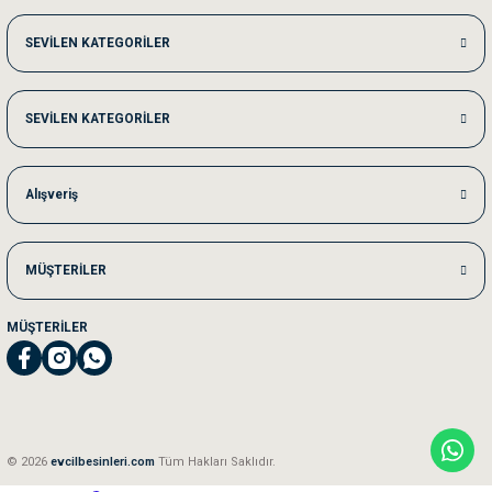
Me***** Ya******
SEVİLEN KATEGORİLER
Akşam verdiğim sipariş bir sonraki gün elime ulaştı. Jack russell köpeğim se
SEVİLEN KATEGORİLER
Ka***** Ar******
Ufak bir sorun harici sorun olmadı sağolsunlar onuda hemen çözdüler
Alışveriş
MÜŞTERİLER
MÜŞTERİLER
© 2026
evcilbesinleri.com
Tüm Hakları Saklıdır.