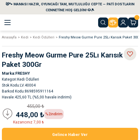
😻🐾 MAMASI HAZIR, OYUNCAĞI TAM, MUTLULUĞU CEPTE — PATİ DOSTLARIN
Geri Dön
Geri Dön
Geri Dön
Geri Dön
Geri Dön
Geri Dön
CENNETİNE HOŞ GELDİN! 🐶🎾
Anasayfa
Kedi
Kedi Ödülleri
Freshy Meow Gurme Pure 25Lı Karısık Paket 300
aları
maları
eri
emi
Freshy Meow Gurme Pure 25Lı Karısık
i
sleri
kvaryumları
Paket 300Gr
Marka
FRESHY
e Temizlik Ürünleri
eleri
ı
suarları
Kategori
Kedi Ödülleri
Stok Kodu
LV.40004
rları
leri
ler
ğı
Barkod Kodu
8698595911164
Havale
425,60 TL (%5,00 havale indirimi)
455,00 ₺
ları
rünleri
ları
448,00 ₺
%2
indirim
Kazancınız 7,00 ₺
rı
maları
rı
suarları
Gelince Haber Ver
nleri
rünleri
ğı