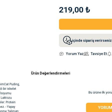
219,00 ₺
içinde sipariş verirsen
Yorum Yaz
Tavsiye Et
Ürün Değerlendirmeleri
GimCat Puding,
ı bir iskelet
Bu ürüne ilk yor
kalsiyumu
0 Laktozu
nler: Protein
ez. - Yapay
YORUM
enme Talimatı: