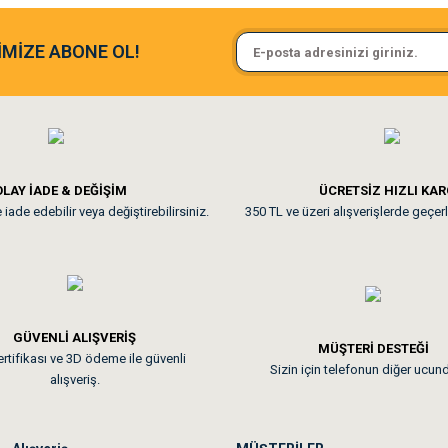
Sa**** On******
İMİZE ABONE OL!
ine ve paketlemesine bayıldım
Pamuk için aradığım tüm oyuncak
**
LAY İADE & DEĞİŞİM
ÜCRETSİZ HIZLI KA
iade edebilir veya değiştirebilirsiniz.
350 TL ve üzeri alışverişlerde geçerl
nunuz. Uygun fiyatta olması iyi.
GÜVENLİ ALIŞVERİŞ
 sonraki gün elime ulaştı. Jack russell köpeğim severek yedi. Tüy dur
MÜŞTERİ DESTEĞİ
rtifikası ve 3D ödeme ile güvenli
Sizin için telefonun diğer ucun
alışveriş.