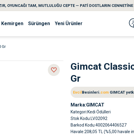
IR, OYUNCAĞI TAM, MUTLULUĞU CEPTE — PATİ DOSTLARIN CENNETİNE 
Kemirgen
Sürüngen
Yeni Ürünler
0 Gr
Gimcat Classi
Gr
Evcil
Besinleri.
com
GIMCAT yetkil
Marka
GIMCAT
Kategori
Kedi Ödülleri
Stok Kodu
LV.02092
Barkod Kodu
4002064406527
Havale
208,05 TL (%5,00 havale in