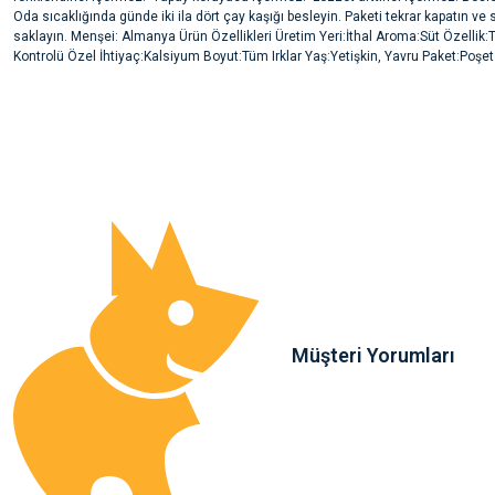
Oda sıcaklığında günde iki ila dört çay kaşığı besleyin. Paketi tekrar kapatın ve s
saklayın. Menşei: Almanya Ürün Özellikleri Üretim Yeri:İthal Aroma:Süt Özellik
Kontrolü Özel İhtiyaç:Kalsiyum Boyut:Tüm Irklar Yaş:Yetişkin, Yavru Paket:Poşet
Bu ürünün fiyat bilgisi, resim, ürün açıklamalarında ve diğer konularda yete
noktaları öneri formunu kullanarak tarafımıza iletebilirsiniz.
Ürün hakkında henüz soru sorulmamış.
Görüş ve önerileriniz için teşekkür ederiz.
Ürün resmi kalitesiz, bozuk veya görüntülenemiyor.
Soru Sor
Ürün açıklamasında eksik bilgiler bulunuyor.
Ürün bilgilerinde hatalar bulunuyor.
Ürün fiyatı diğer sitelerden daha pahalı.
Bu ürüne benzer farklı alternatifler olmalı.
Müşteri Yorumları
Sa**** Ta******
Gönder
Kedim taze mamaya bayıldı k