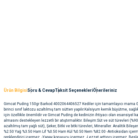
Ürün Bilgisi
Soru & Cevap
Taksit Seçenekleri
Önerileriniz
Gimcat Puding 150gr Barkod:4002064406527 Kediler için tamamlayıcı mama 
birinci sınıf laktozu azaltılmış tam sütten yapılır.Kalsiyum kemik büyütme, sağlıkl
için özellikle önemlidir ve Gimcat Puding de kedinizin ihtiyacı olan esansiyel 
almasını destekleyen lezzetli bir atıştırmalıktır. Bileşim:Süt ve süt türevleri (%9
azaltılmış tam yağlı süt), Şeker, Bitki ve bitki türevleri, Mineraller. Analitik Bileşe
%2.50 Yağ %3.50 Ham Lif %0.50 Ham Kül %0.50 Nem %82.00 -Antioksidan içerm
renklendirici içermez. -Yapay koruyucu içermez. -Lezzet arttırıcı içermez. Besl