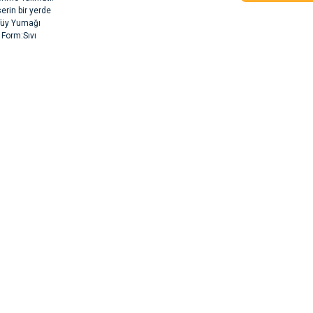
erin bir yerde
:Tüy Yumağı
 Form:Sıvı
rsiz gördüğünüz
argo fimrasın da bir sorun yaşadım ve arkadaşlar çok hızlı bir şekil de