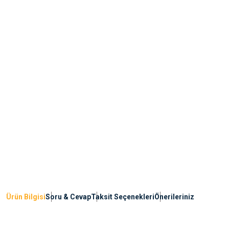
Ürün Bilgisi
Soru & Cevap
Taksit Seçenekleri
Önerileriniz
Bu ürünün fiyat bilgisi, resim, ürün açıklamalarında ve diğer konularda yete