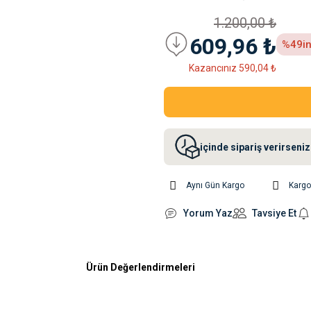
1.200,00 ₺
609,96 ₺
%49
i
Kazancınız 590,04 ₺
içinde sipariş verirsen
Aynı Gün Kargo
Karg
Yorum Yaz
Tavsiye Et
Ürün Değerlendirmeleri
rsiz gördüğünüz