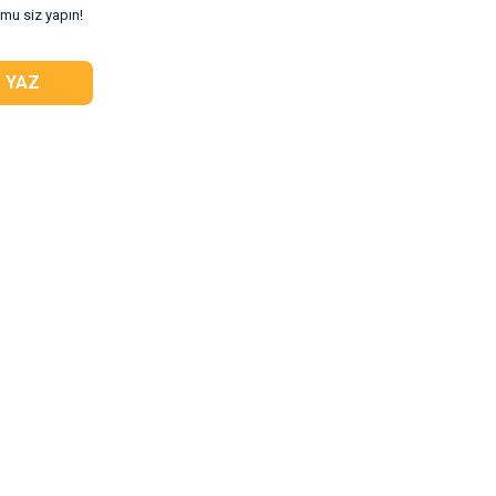
umu siz yapın!
 YAZ
El**** Ek******