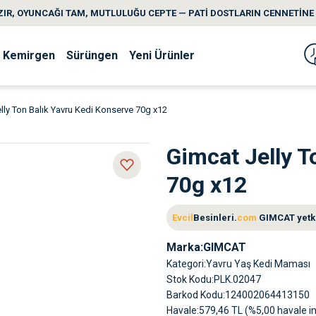
IR, OYUNCAĞI TAM, MUTLULUĞU CEPTE — PATİ DOSTLARIN CENNETİNE 
Kemirgen
Sürüngen
Yeni Ürünler
lly Ton Balık Yavru Kedi Konserve 70g x12
Gimcat Jelly T
70g x12
Evcil
Besinleri.
com
GIMCAT yetkil
Marka
GIMCAT
Kategori
Yavru Yaş Kedi Maması
Stok Kodu
PLK.02047
Barkod Kodu
124002064413150
Havale
579,46 TL (%5,00 havale in