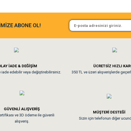
argo fimrasın da bir sorun yaşadım ve arkadaşlar çok hızlı bir şekil de
Sa**** On******
İMİZE ABONE OL!
ine ve paketlemesine bayıldım
Pamuk için aradığım tüm oyuncak
**
LAY İADE & DEĞİŞİM
ÜCRETSİZ HIZLI KA
iade edebilir veya değiştirebilirsiniz.
350 TL ve üzeri alışverişlerde geçerl
nunuz. Uygun fiyatta olması iyi.
GÜVENLİ ALIŞVERİŞ
 sonraki gün elime ulaştı. Jack russell köpeğim severek yedi. Tüy dur
MÜŞTERİ DESTEĞİ
rtifikası ve 3D ödeme ile güvenli
Sizin için telefonun diğer ucun
alışveriş.