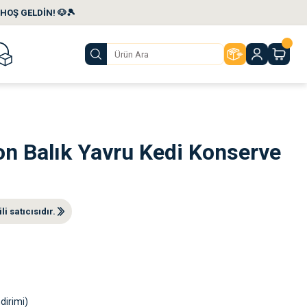
HOŞ GELDİN! 🐶🎾
on Balık Yavru Kedi Konserve
i satıcısıdır.
dirimi)