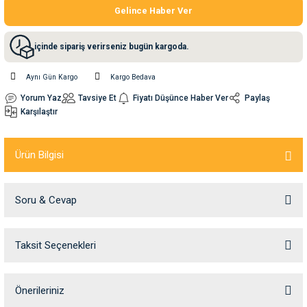
Gelince Haber Ver
nleri
rünleri
manları
esuarları
içinde sipariş verirseniz bugün kargoda.
Aynı Gün Kargo
Kargo Bedava
Yorum Yaz
Tavsiye Et
Fiyatı Düşünce Haber Ver
Paylaş
ntaları
otoru
Karşılaştır
arı
 Su Kabları
arı
Ürün Bilgisi
anları
Soru & Cevap
nları
Taksit Seçenekleri
Ürün hakkında henüz soru sorulmamış.
ları
 Kemikleri
nleri
e Seyahat Ürünleri
Soru Sor
Önerileriniz