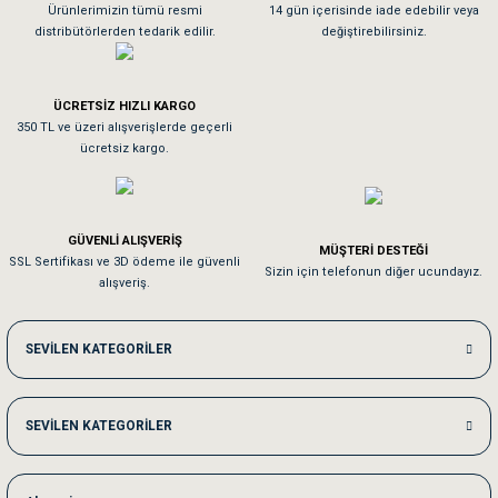
As**** Tu******
Ürünlerimizin tümü resmi
14 gün içerisinde iade edebilir veya
distribütörlerden tedarik edilir.
değiştirebilirsiniz.
Tavşanım kafesinin kalitesine ve paketlemesine bayıldım
ÜCRETSİZ HIZLI KARGO
Sa**** On******
350 TL ve üzeri alışverişlerde geçerli
ücretsiz kargo.
Pamuk için aradığım tüm oyuncaklar mevcut
Em**** Ha****** Ka******
GÜVENLİ ALIŞVERİŞ
MÜŞTERİ DESTEĞİ
SSL Sertifikası ve 3D ödeme ile güvenli
Kedilerim beğeniyorlar. Memnunuz. Uygun fiyatta olması iyi.
Sizin için telefonun diğer ucundayız.
alışveriş.
Me***** Ya******
SEVİLEN KATEGORİLER
Akşam verdiğim sipariş bir sonraki gün elime ulaştı. Jack russell köpeğim se
SEVİLEN KATEGORİLER
Ka***** Ar******
Ufak bir sorun harici sorun olmadı sağolsunlar onuda hemen çözdüler