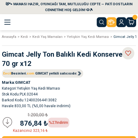
😻🐾 MAMASI HAZIR, OYUNCAĞI TAM, MUTLULUĞU CEPTE — PATİ DOSTLARIN
Geri Dön
Geri Dön
Geri Dön
Geri Dön
Geri Dön
Geri Dön
CENNETİNE HOŞ GELDİN! 🐶🎾
Anasayfa
Kedi
Kedi Yaş Mamaları
Yetişkin Yaş Kedi Maması
Gimcat Jelly To
aları
maları
eri
emi
Gimcat Jelly Ton Balıklı Kedi Konservesi
i
sleri
kvaryumları
70 gr x12
e Temizlik Ürünleri
eleri
ı
suarları
Evcil
Besinleri.
com
GIMCAT yetkili satıcısıdır.
Marka
GIMCAT
Kategori
Yetişkin Yaş Kedi Maması
rları
leri
ler
ğı
Stok Kodu
PLK.02044
Barkod Kodu
124002064413082
ları
rünleri
ları
Havale
833,00 TL (%5,00 havale indirimi)
1.200,00 ₺
rı
maları
rı
suarları
876,84 ₺
%27
indirim
Kazancınız 323,16 ₺
nleri
rünleri
ğı