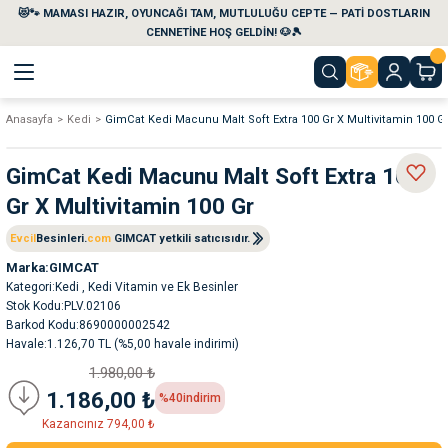
😻🐾 MAMASI HAZIR, OYUNCAĞI TAM, MUTLULUĞU CEPTE — PATİ DOSTLARIN
Geri Dön
Geri Dön
Geri Dön
Geri Dön
Geri Dön
Geri Dön
CENNETİNE HOŞ GELDİN! 🐶🎾
Anasayfa
Kedi
GimCat Kedi Macunu Malt Soft Extra 100 Gr X Multivitamin 100 G
aları
maları
eri
emi
GimCat Kedi Macunu Malt Soft Extra 100
i
sleri
kvaryumları
Gr X Multivitamin 100 Gr
e Temizlik Ürünleri
eleri
ı
suarları
Evcil
Besinleri.
com
GIMCAT yetkili satıcısıdır.
Marka
GIMCAT
Kategori
Kedi
,
Kedi Vitamin ve Ek Besinler
rları
leri
ler
ğı
Stok Kodu
PLV.02106
Barkod Kodu
8690000002542
ları
rünleri
ları
Havale
1.126,70 TL (%5,00 havale indirimi)
1.980,00 ₺
rı
maları
rı
suarları
1.186,00 ₺
%40
indirim
Kazancınız 794,00 ₺
nleri
rünleri
ğı