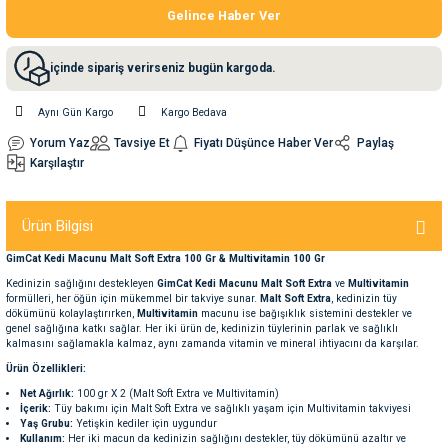
Gelince Haber Ver
nleri
rünleri
manları
esuarları
içinde sipariş verirseniz bugün kargoda.
Aynı Gün Kargo
Kargo Bedava
Yorum Yaz
Tavsiye Et
Fiyatı Düşünce Haber Ver
Paylaş
ntaları
otoru
Karşılaştır
arı
 Su Kabları
arı
Ürün Bilgisi
anları
GimCat Kedi Macunu Malt Soft Extra 100 Gr & Multivitamin 100 Gr
Kedinizin sağlığını destekleyen
GimCat Kedi Macunu Malt Soft Extra
ve
Multivitamin
formülleri, her öğün için mükemmel bir takviye sunar.
Malt Soft Extra
, kedinizin tüy
nları
dökümünü kolaylaştırırken,
Multivitamin
macunu ise bağışıklık sistemini destekler ve
genel sağlığına katkı sağlar. Her iki ürün de, kedinizin tüylerinin parlak ve sağlıklı
kalmasını sağlamakla kalmaz, aynı zamanda vitamin ve mineral ihtiyacını da karşılar.
ları
 Kemikleri
Ürün Özellikleri:
Net Ağırlık:
100 gr X 2 (Malt Soft Extra ve Multivitamin)
İçerik:
Tüy bakımı için Malt Soft Extra ve sağlıklı yaşam için Multivitamin takviyesi
nleri
e Seyahat Ürünleri
Yaş Grubu:
Yetişkin kediler için uygundur
Kullanım:
Her iki macun da kedinizin sağlığını destekler, tüy dökümünü azaltır ve