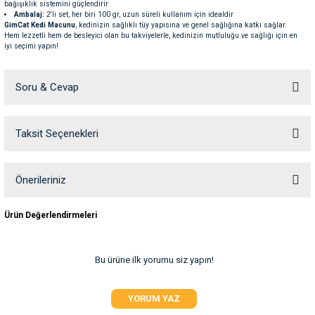
bağışıklık sistemini güçlendirir
ve Temizlik
rı
Ambalaj:
2'li set, her biri 100 gr, uzun süreli kullanım için idealdir
GimCat Kedi Macunu
, kedinizin sağlıklı tüy yapısına ve genel sağlığına katkı sağlar.
Hem lezzetli hem de besleyici olan bu takviyelerle, kedinizin mutluluğu ve sağlığı için en
iyi seçimi yapın!
e Ek Besinler
ı
Su Kapları
ve Ek Besinleri
Soru & Cevap
eri
Taksit Seçenekleri
Ürün hakkında henüz soru sorulmamış.
eri
Soru Sor
Önerileriniz
nleri
Bu ürünün fiyat bilgisi, resim, ürün açıklamalarında ve diğer konularda
Ürün Değerlendirmeleri
yetersiz gördüğünüz noktaları öneri formunu kullanarak tarafımıza
iletebilirsiniz.
ları
Görüş ve önerileriniz için teşekkür ederiz.
Bu ürüne ilk yorumu siz yapın!
Ürün resmi kalitesiz, bozuk veya görüntülenemiyor.
YORUM YAZ
Ürün açıklamasında eksik bilgiler bulunuyor.