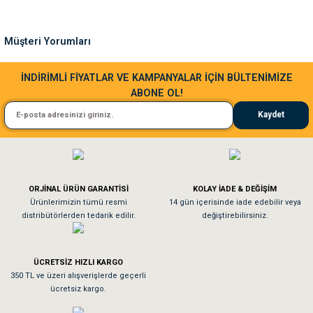
Ürün bilgilerinde hatalar bulunuyor.
Ürün fiyatı diğer sitelerden daha pahalı.
Müşteri Yorumları
Bu ürüne benzer farklı alternatifler olmalı.
Sa**** Ta******
İNDİRİMLİ FİYATLAR VE KAMPANYALAR İÇİN BÜLTENİMİZE
ABONE OL!
Kedim taze mamaya bayıldı kargo fimrasın da bir sorun yaşadım ve arkadaşlar ço
Kaydet
El**** Ek******
Gönder
Köpeğim bayıldı hediyeler için teşekkürler
ORJİNAL ÜRÜN GARANTİSİ
KOLAY İADE & DEĞİŞİM
As**** Tu******
Ürünlerimizin tümü resmi
14 gün içerisinde iade edebilir veya
distribütörlerden tedarik edilir.
değiştirebilirsiniz.
Tavşanım kafesinin kalitesine ve paketlemesine bayıldım
ÜCRETSİZ HIZLI KARGO
Sa**** On******
350 TL ve üzeri alışverişlerde geçerli
ücretsiz kargo.
Pamuk için aradığım tüm oyuncaklar mevcut