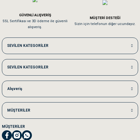
Em**** Ha****** Ka******
GÜVENLİ ALIŞVERİŞ
MÜŞTERİ DESTEĞİ
SSL Sertifikası ve 3D ödeme ile güvenli
Kedilerim beğeniyorlar. Memnunuz. Uygun fiyatta olması iyi.
Sizin için telefonun diğer ucundayız.
alışveriş.
Me***** Ya******
SEVİLEN KATEGORİLER
Akşam verdiğim sipariş bir sonraki gün elime ulaştı. Jack russell köpeğim se
SEVİLEN KATEGORİLER
Ka***** Ar******
Ufak bir sorun harici sorun olmadı sağolsunlar onuda hemen çözdüler
Alışveriş
MÜŞTERİLER
MÜŞTERİLER