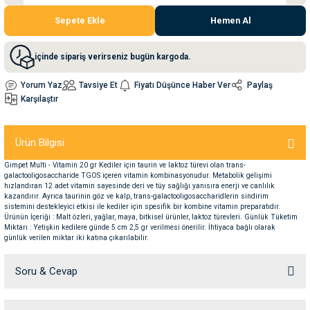
Sepete Ekle
Hemen Al
nleri
rünleri
manları
esuarları
içinde sipariş verirseniz bugün kargoda.
Yorum Yaz
Tavsiye Et
Fiyatı Düşünce Haber Ver
Paylaş
Karşılaştır
ntaları
otoru
Ürün Bilgisi
arı
 Su Kabları
arı
Gimpet Multi - Vitamin 20 gr Kediler için taurin ve laktoz türevi olan trans-
galactooligosaccharide TGOS içeren vitamin kombinasyonudur. Metabolik gelişimi
anları
hızlandıran 12 adet vitamin sayesinde deri ve tüy sağlığı yanısıra enerji ve canlılık
kazandırır. Ayrıca taurinin göz ve kalp, trans-galactooligosaccharidlerin sindirim
sistemini destekleyici etkisi ile kediler için spesifik bir kombine vitamin preparatıdır.
nları
Ürünün İçeriği : Malt özleri, yağlar, maya, bitkisel ürünler, laktoz türevleri. Günlük Tüketim
Miktarı : Yetişkin kedilere günde 5 cm 2,5 gr verilmesi önerilir. İhtiyaca bağlı olarak
günlük verilen miktar iki katına çıkarılabilir.
ları
 Kemikleri
Soru & Cevap
nleri
e Seyahat Ürünleri