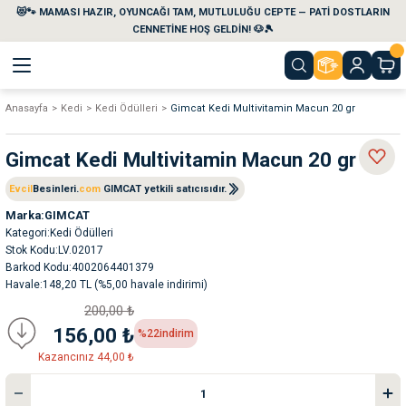
😻🐾 MAMASI HAZIR, OYUNCAĞI TAM, MUTLULUĞU CEPTE — PATİ DOSTLARIN
Geri Dön
Geri Dön
Geri Dön
Geri Dön
Geri Dön
Geri Dön
CENNETİNE HOŞ GELDİN! 🐶🎾
Anasayfa
Kedi
Kedi Ödülleri
Gimcat Kedi Multivitamin Macun 20 gr
aları
maları
eri
emi
Gimcat Kedi Multivitamin Macun 20 gr
i
sleri
kvaryumları
Evcil
Besinleri.
com
GIMCAT yetkili satıcısıdır.
e Temizlik Ürünleri
eleri
ı
suarları
Marka
GIMCAT
Kategori
Kedi Ödülleri
Stok Kodu
LV.02017
rları
leri
ler
ğı
Barkod Kodu
4002064401379
Havale
148,20 TL (%5,00 havale indirimi)
ları
rünleri
ları
200,00 ₺
156,00 ₺
%22
indirim
rı
maları
rı
suarları
Kazancınız 44,00 ₺
nleri
rünleri
ğı