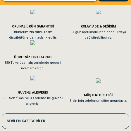
El**** Ek******
Gönder
Köpeğim bayıldı hediyeler için teşekkürler
ORJİNAL ÜRÜN GARANTİSİ
KOLAY İADE & DEĞİŞİM
As**** Tu******
Ürünlerimizin tümü resmi
14 gün içerisinde iade edebilir veya
distribütörlerden tedarik edilir.
değiştirebilirsiniz.
Tavşanım kafesinin kalitesine ve paketlemesine bayıldım
ÜCRETSİZ HIZLI KARGO
Sa**** On******
350 TL ve üzeri alışverişlerde geçerli
ücretsiz kargo.
Pamuk için aradığım tüm oyuncaklar mevcut
Em**** Ha****** Ka******
GÜVENLİ ALIŞVERİŞ
MÜŞTERİ DESTEĞİ
SSL Sertifikası ve 3D ödeme ile güvenli
Kedilerim beğeniyorlar. Memnunuz. Uygun fiyatta olması iyi.
Sizin için telefonun diğer ucundayız.
alışveriş.
Me***** Ya******
SEVİLEN KATEGORİLER
Akşam verdiğim sipariş bir sonraki gün elime ulaştı. Jack russell köpeğim se