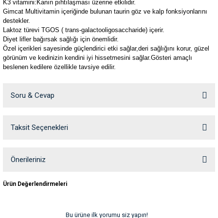
K3 vitamini:Kanın pıhtılaşması üzerine etkilidir.
ve Temizlik
rı
Gimcat Multivitamin içeriğinde bulunan taurin göz ve kalp fonksiyonlarını
destekler.
Laktoz türevi TGOS ( trans-galactooligosaccharide) içerir.
e Ek Besinler
ı
Diyet lifler bağırsak sağlığı için önemlidir.
Özel içerikleri sayesinde güçlendirici etki sağlar,deri sağlığını korur, güzel
görünüm ve kedinizin kendini iyi hissetmesini sağlar.Gösteri amaçlı
Su Kapları
ve Ek Besinleri
beslenen kedilere özellikle tavsiye edilir.
eri
İçindekiler
Sebze ve Tahıllar (Arpa) , Katı ve Sıvı Yağlar, Süt ve süt ürünleri (peynir)
Soru & Cevap
, Maya
eri
Analiz Değerlerinbsp;
Taksit Seçenekleri
Ürün hakkında henüz soru sorulmamış.
Nem13.00 %, Ham Protein5.00 %, Ham Yağ 38.00 %, Ham Lif 3,20 %,
nleri
Ham Kül6,60 %, Taurin (mg/kg) 2000mg/kg, VitA 99.900 IU/kg,
VitD39.990 IU/kg, VitE 1.900 mg/kg, VitB220,00 mg/kg, VitB12 299,7
Soru Sor
Önerileriniz
mcg/kg, Biotin 1.665 mcg/kg, VitK39,90 mg/kg, Vit B1 20,00 mg/kg,
ları
VitB6 16,70 mg/kg,VitC 333 mg/kg
Bu ürünün fiyat bilgisi, resim, ürün açıklamalarında ve diğer konularda
Ürün Değerlendirmeleri
yetersiz gördüğünüz noktaları öneri formunu kullanarak tarafımıza
iletebilirsiniz.
Görüş ve önerileriniz için teşekkür ederiz.
Bu ürüne ilk yorumu siz yapın!