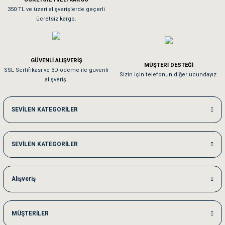
Sa**** On******
350 TL ve üzeri alışverişlerde geçerli
ücretsiz kargo.
Pamuk için aradığım tüm oyuncaklar mevcut
Em**** Ha****** Ka******
GÜVENLİ ALIŞVERİŞ
MÜŞTERİ DESTEĞİ
SSL Sertifikası ve 3D ödeme ile güvenli
Kedilerim beğeniyorlar. Memnunuz. Uygun fiyatta olması iyi.
Sizin için telefonun diğer ucundayız.
alışveriş.
Me***** Ya******
SEVİLEN KATEGORİLER
Akşam verdiğim sipariş bir sonraki gün elime ulaştı. Jack russell köpeğim se
SEVİLEN KATEGORİLER
Ka***** Ar******
Ufak bir sorun harici sorun olmadı sağolsunlar onuda hemen çözdüler
Alışveriş
MÜŞTERİLER