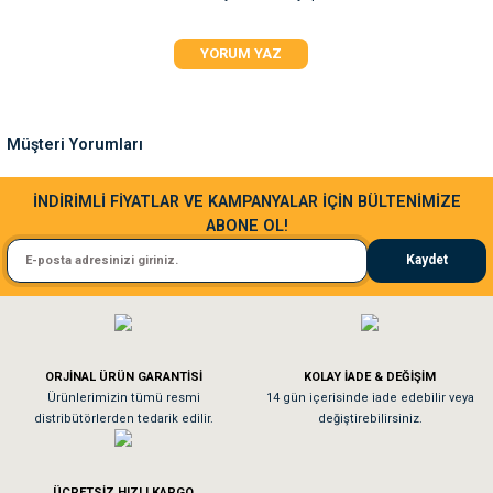
Ürün resmi kalitesiz, bozuk veya görüntülenemiyor.
YORUM YAZ
Ürün açıklamasında eksik bilgiler bulunuyor.
Ürün bilgilerinde hatalar bulunuyor.
Ürün fiyatı diğer sitelerden daha pahalı.
Müşteri Yorumları
Bu ürüne benzer farklı alternatifler olmalı.
Sa**** Ta******
İNDİRİMLİ FİYATLAR VE KAMPANYALAR İÇİN BÜLTENİMİZE
ABONE OL!
Kedim taze mamaya bayıldı kargo fimrasın da bir sorun yaşadım ve arkadaşlar ço
Kaydet
El**** Ek******
Gönder
Köpeğim bayıldı hediyeler için teşekkürler
ORJİNAL ÜRÜN GARANTİSİ
KOLAY İADE & DEĞİŞİM
As**** Tu******
Ürünlerimizin tümü resmi
14 gün içerisinde iade edebilir veya
distribütörlerden tedarik edilir.
değiştirebilirsiniz.
Tavşanım kafesinin kalitesine ve paketlemesine bayıldım
ÜCRETSİZ HIZLI KARGO