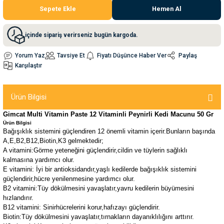
Sepete Ekle
Hemen Al
nleri
rünleri
manları
esuarları
içinde sipariş verirseniz bugün kargoda.
Yorum Yaz
Tavsiye Et
Fiyatı Düşünce Haber Ver
Paylaş
Karşılaştır
ntaları
otoru
Ürün Bilgisi
arı
 Su Kabları
arı
Gimcat Multi Vitamin Paste 12 Vitaminli Peynirli Kedi Macunu 50 Gr
Ürün Bilgisi
anları
Bağışıklık sistemini güçlendiren 12 önemli vitamin içerir.Bunların başında
A,E,B2,B12,Biotin,K3 gelmektedir;
A vitamini:Görme yeteneğini güçlendirir,cildin ve tüylerin sağlıklı
nları
kalmasına yardımcı olur.
E vitamini: İyi bir antioksidandır,yaşlı kedilerde bağışıklık sistemini
güçlendirir,hücre yenilenmesine yardımcı olur.
ları
 Kemikleri
B2 vitamini:Tüy dökülmesini yavaşlatır,yavru kedilerin büyümesini
hızlandırır.
nleri
e Seyahat Ürünleri
B12 vitamini: Sinirhücrelerini korur,hafızayı güçlendirir.
Biotin:Tüy dökülmesini yavaşlatır,tırnakların dayanıklılığını arttırır.