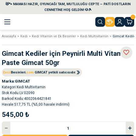
😻🐾 MAMASI HAZIR, OYUNCAĞI TAM, MUTLULUĞU CEPTE — PATİ DOSTLARIN
Geri Dön
Geri Dön
Geri Dön
Geri Dön
Geri Dön
Geri Dön
CENNETİNE HOŞ GELDİN! 🐶🎾
Anasayfa
Kedi
Kedi Vitamin ve Ek Besinler
Kedi Multivitamin
Gimcat Kediler
aları
maları
eri
emi
Gimcat Kediler için Peynirli Multi Vitamin
i
sleri
kvaryumları
Paste Gimcat 50gr
e Temizlik Ürünleri
eleri
ı
suarları
Evcil
Besinleri.
com
GIMCAT yetkili satıcısıdır.
Marka
GIMCAT
Kategori
Kedi Multivitamin
rları
leri
ler
ğı
Stok Kodu
LV.02090
Barkod Kodu
4002064421841
ları
rünleri
ları
Havale
517,75 TL (%5,00 havale indirimi)
545,00 ₺
rı
maları
rı
suarları
nleri
rünleri
ğı