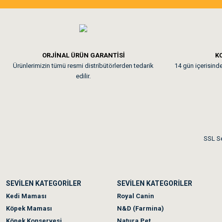
Tavşanım kafesinin kalites
Em**** Ha****** Ka****
ORJİNAL ÜRÜN GARANTİSİ
KO
Ürünlerimizin tümü resmi distribütörlerden tedarik
14 gün içerisinde 
Kedilerim beğeniyorlar. Mem
edilir.
Me***** Ya******
Akşam verdiğim sipariş bir
SSL Se
Ka***** Ar******
SEVİLEN KATEGORİLER
SEVİLEN KATEGORİLER
Ufak bir sorun harici soru
Kedi Maması
Royal Canin
Köpek Maması
N&D (Farmina)
Köpek Konservesi
Natura Pet