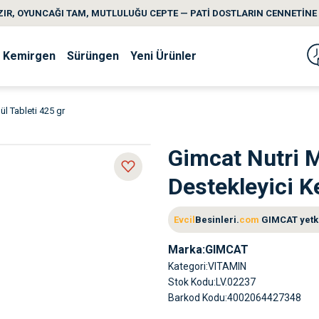
IR, OYUNCAĞI TAM, MUTLULUĞU CEPTE — PATİ DOSTLARIN CENNETİNE 
Kemirgen
Sürüngen
Yeni Ürünler
ül Tableti 425 gr
Gimcat Nutri M
Destekleyici K
Evcil
Besinleri.
com
GIMCAT yetkil
Marka
GIMCAT
Kategori
VITAMIN
Stok Kodu
LV.02237
Barkod Kodu
4002064427348