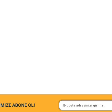
argo fimrasın da bir sorun yaşadım ve arkadaşlar çok hızlı bir şekil de
Sa**** On******
İMİZE ABONE OL!