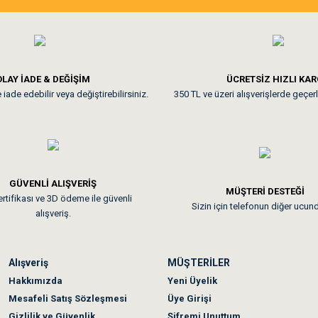
ine ve paketlemesine bayıldım
Pamuk için aradığım tüm oyuncak
**
LAY İADE & DEĞİŞİM
ÜCRETSİZ HIZLI KA
iade edebilir veya değiştirebilirsiniz.
350 TL ve üzeri alışverişlerde geçerl
nunuz. Uygun fiyatta olması iyi.
GÜVENLİ ALIŞVERİŞ
 sonraki gün elime ulaştı. Jack russell köpeğim severek yedi. Tüy dur
MÜŞTERİ DESTEĞİ
rtifikası ve 3D ödeme ile güvenli
Sizin için telefonun diğer ucun
alışveriş.
Alışveriş
MÜŞTERİLER
n olmadı sağolsunlar onuda hemen çözdüler
Hakkımızda
Yeni Üyelik
Mesafeli Satış Sözleşmesi
Üye Girişi
Gizlilik ve Güvenlik
Şifremi Unuttum