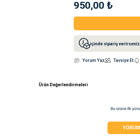
950,00 ₺
içinde sipariş verirsen
Yorum Yaz
Tavsiye Et
Ürün Değerlendirmeleri
rsiz gördüğünüz
Bu ürüne ilk yor
YORUM