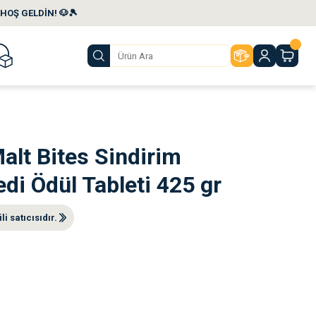
HOŞ GELDİN! 🐶🎾
alt Bites Sindirim
edi Ödül Tableti 425 gr
i satıcısıdır.