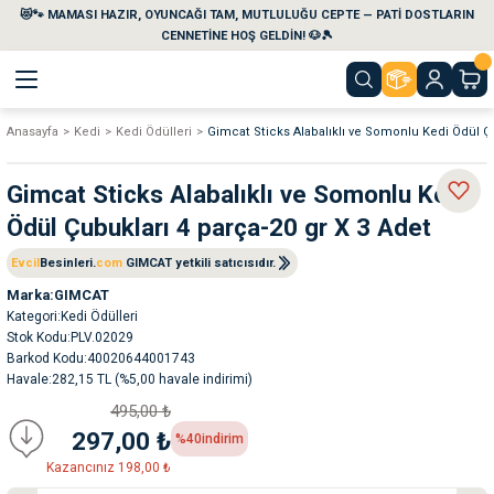
😻🐾 MAMASI HAZIR, OYUNCAĞI TAM, MUTLULUĞU CEPTE — PATİ DOSTLARIN
Geri Dön
Geri Dön
Geri Dön
Geri Dön
Geri Dön
Geri Dön
CENNETİNE HOŞ GELDİN! 🐶🎾
Anasayfa
Kedi
Kedi Ödülleri
Gimcat Sticks Alabalıklı ve Somonlu Kedi Ödül Çu
aları
maları
eri
emi
Gimcat Sticks Alabalıklı ve Somonlu Kedi
i
sleri
kvaryumları
Ödül Çubukları 4 parça-20 gr X 3 Adet
e Temizlik Ürünleri
eleri
ı
suarları
Evcil
Besinleri.
com
GIMCAT yetkili satıcısıdır.
Marka
GIMCAT
Kategori
Kedi Ödülleri
rları
leri
ler
ğı
Stok Kodu
PLV.02029
Barkod Kodu
40020644001743
ları
rünleri
ları
Havale
282,15 TL (%5,00 havale indirimi)
495,00 ₺
rı
maları
rı
suarları
297,00 ₺
%40
indirim
Kazancınız 198,00 ₺
nleri
rünleri
ğı