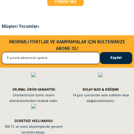
YORUM YAZ
Ürün açıklamasında eksik bilgiler bulunuyor.
Ürün bilgilerinde hatalar bulunuyor.
Ürün fiyatı diğer sitelerden daha pahalı.
Müşteri Yorumları
Bu ürüne benzer farklı alternatifler olmalı.
Sa**** Ta******
İNDİRİMLİ FİYATLAR VE KAMPANYALAR İÇİN BÜLTENİMİZE
ABONE OL!
Kedim taze mamaya bayıldı kargo fimrasın da bir sorun yaşadım ve arkadaşlar ço
Kaydet
El**** Ek******
Gönder
Köpeğim bayıldı hediyeler için teşekkürler
ORJİNAL ÜRÜN GARANTİSİ
KOLAY İADE & DEĞİŞİM
As**** Tu******
Ürünlerimizin tümü resmi
14 gün içerisinde iade edebilir veya
distribütörlerden tedarik edilir.
değiştirebilirsiniz.
Tavşanım kafesinin kalitesine ve paketlemesine bayıldım
ÜCRETSİZ HIZLI KARGO
Sa**** On******
350 TL ve üzeri alışverişlerde geçerli
ücretsiz kargo.