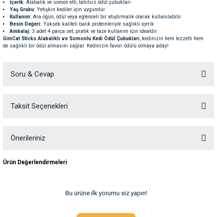
İçerik:
Alabalık ve somon etli, tahılsız ödül çubukları
ve Temizlik
rı
Yaş Grubu:
Yetişkin kediler için uygundur
Kullanım:
Ara öğün, ödül veya eğlenceli bir atıştırmalık olarak kullanılabilir
Besin Değeri:
Yüksek kaliteli balık proteinleriyle sağlıklı içerik
Ambalaj:
3 adet 4 parça set, pratik ve taze kullanım için idealdir
e Ek Besinler
ı
GimCat Sticks Alabalıklı ve Somonlu Kedi Ödül Çubukları
, kedinizin hem lezzetli hem
de sağlıklı bir ödül almasını sağlar. Kedinizin favori ödülü olmaya aday!
Su Kapları
ve Ek Besinleri
Soru & Cevap
eri
Taksit Seçenekleri
Ürün hakkında henüz soru sorulmamış.
eri
nleri
Soru Sor
Önerileriniz
Bu ürünün fiyat bilgisi, resim, ürün açıklamalarında ve diğer konularda
ları
Ürün Değerlendirmeleri
yetersiz gördüğünüz noktaları öneri formunu kullanarak tarafımıza
iletebilirsiniz.
Görüş ve önerileriniz için teşekkür ederiz.
Bu ürüne ilk yorumu siz yapın!
Ürün resmi kalitesiz, bozuk veya görüntülenemiyor.