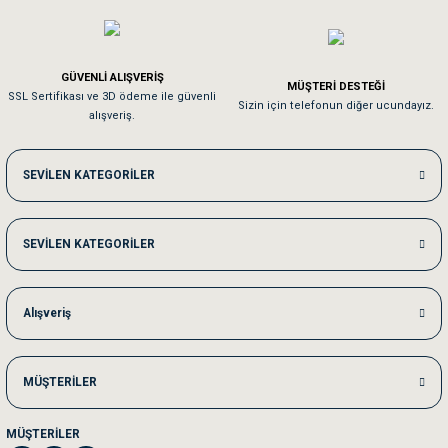
Pamuk için aradığım tüm oyuncaklar mevcut
Em**** Ha****** Ka******
GÜVENLİ ALIŞVERİŞ
MÜŞTERİ DESTEĞİ
SSL Sertifikası ve 3D ödeme ile güvenli
Kedilerim beğeniyorlar. Memnunuz. Uygun fiyatta olması iyi.
Sizin için telefonun diğer ucundayız.
alışveriş.
Me***** Ya******
SEVİLEN KATEGORİLER
Akşam verdiğim sipariş bir sonraki gün elime ulaştı. Jack russell köpeğim se
SEVİLEN KATEGORİLER
Ka***** Ar******
Ufak bir sorun harici sorun olmadı sağolsunlar onuda hemen çözdüler
Alışveriş
MÜŞTERİLER
MÜŞTERİLER