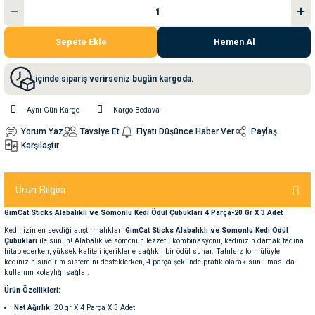
nleri
rünleri
manları
esuarları
Sepete Ekle
Hemen Al
içinde sipariş verirseniz bugün kargoda.
ntaları
otoru
Aynı Gün Kargo
Kargo Bedava
Yorum Yaz
Tavsiye Et
Fiyatı Düşünce Haber Ver
Paylaş
arı
 Su Kabları
arı
Karşılaştır
anları
Ürün Bilgisi
GimCat Sticks Alabalıklı ve Somonlu Kedi Ödül Çubukları 4 Parça-20 Gr X 3 Adet
nları
Kedinizin en sevdiği atıştırmalıkları
GimCat Sticks Alabalıklı ve Somonlu Kedi Ödül
Çubukları
ile sunun! Alabalık ve somonun lezzetli kombinasyonu, kedinizin damak tadına
hitap ederken, yüksek kaliteli içeriklerle sağlıklı bir ödül sunar. Tahılsız formülüyle
ları
 Kemikleri
kedinizin sindirim sistemini desteklerken, 4 parça şeklinde pratik olarak sunulması da
kullanım kolaylığı sağlar.
nleri
e Seyahat Ürünleri
Ürün Özellikleri:
Net Ağırlık:
20 gr X 4 Parça X 3 Adet