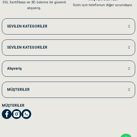
SSL Sertifikası ve 3D ödeme ile güvenli
Kedilerim beğeniyorlar. Memnunuz. Uygun fiyatta olması iyi.
Sizin için telefonun diğer ucundayız.
alışveriş.
Me***** Ya******
SEVİLEN KATEGORİLER
Akşam verdiğim sipariş bir sonraki gün elime ulaştı. Jack russell köpeğim se
SEVİLEN KATEGORİLER
Ka***** Ar******
Ufak bir sorun harici sorun olmadı sağolsunlar onuda hemen çözdüler
Alışveriş
MÜŞTERİLER
MÜŞTERİLER