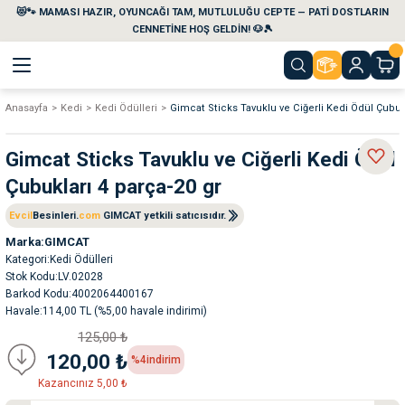
😻🐾 MAMASI HAZIR, OYUNCAĞI TAM, MUTLULUĞU CEPTE — PATİ DOSTLARIN
Geri Dön
Geri Dön
Geri Dön
Geri Dön
Geri Dön
Geri Dön
CENNETİNE HOŞ GELDİN! 🐶🎾
Anasayfa
Kedi
Kedi Ödülleri
Gimcat Sticks Tavuklu ve Ciğerli Kedi Ödül Çubukl
aları
maları
eri
emi
Gimcat Sticks Tavuklu ve Ciğerli Kedi Ödül
i
sleri
kvaryumları
Çubukları 4 parça-20 gr
e Temizlik Ürünleri
eleri
ı
suarları
Evcil
Besinleri.
com
GIMCAT yetkili satıcısıdır.
Marka
GIMCAT
Kategori
Kedi Ödülleri
rları
leri
ler
ğı
Stok Kodu
LV.02028
Barkod Kodu
4002064400167
ları
rünleri
ları
Havale
114,00 TL (%5,00 havale indirimi)
125,00 ₺
rı
maları
rı
suarları
120,00 ₺
%4
indirim
Kazancınız 5,00 ₺
nleri
rünleri
ğı