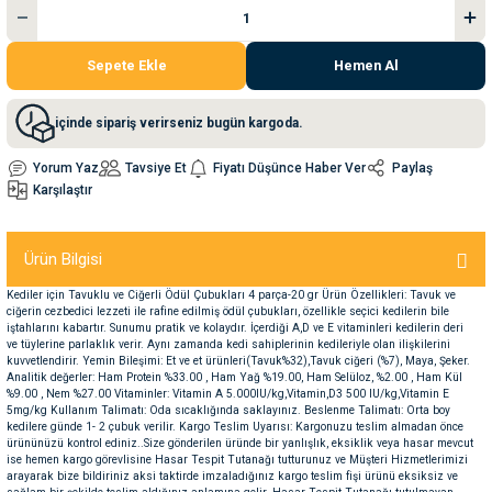
nleri
rünleri
manları
esuarları
Sepete Ekle
Hemen Al
içinde sipariş verirseniz bugün kargoda.
Yorum Yaz
Tavsiye Et
Fiyatı Düşünce Haber Ver
Paylaş
ntaları
otoru
Karşılaştır
arı
 Su Kabları
arı
Ürün Bilgisi
anları
Kediler için Tavuklu ve Ciğerli Ödül Çubukları 4 parça-20 gr Ürün Özellikleri: Tavuk ve
ciğerin cezbedici lezzeti ile rafine edilmiş ödül çubukları, özellikle seçici kedilerin bile
iştahlarını kabartır. Sunumu pratik ve kolaydır. İçerdiği A,D ve E vitaminleri kedilerin deri
nları
ve tüylerine parlaklık verir. Aynı zamanda kedi sahiplerinin kedileriyle olan ilişkilerini
kuvvetlendirir. Yemin Bileşimi: Et ve et ürünleri(Tavuk%32),Tavuk ciğeri (%7), Maya, Şeker.
Analitik değerler: Ham Protein %33.00 , Ham Yağ %19.00, Ham Selüloz, %2.00 , Ham Kül
%9.00 , Nem %27.00 Vitaminler: Vitamin A 5.000IU/kg,Vitamin,D3 500 IU/kg,Vitamin E
ları
 Kemikleri
5mg/kg Kullanım Talimatı: Oda sıcaklığında saklayınız. Beslenme Talimatı: Orta boy
kedilere günde 1- 2 çubuk verilir. Kargo Teslim Uyarısı: Kargonuzu teslim almadan önce
ürününüzü kontrol ediniz..Size gönderilen üründe bir yanlışlık, eksiklik veya hasar mevcut
nleri
e Seyahat Ürünleri
ise hemen kargo görevlisine Hasar Tespit Tutanağı tutturunuz ve Müşteri Hizmetlerimizi
arayarak bize bildiriniz aksi taktirde imzaladığınız kargo teslim fişi ürünü eksiksiz ve