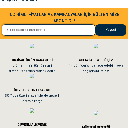
Bu ürüne benzer farklı alternatifler olmalı.
Sa**** Ta******
İNDİRİMLİ FİYATLAR VE KAMPANYALAR İÇİN BÜLTENİMİZE
ABONE OL!
Kedim taze mamaya bayıldı kargo fimrasın da bir sorun yaşadım ve arkadaşlar ço
Kaydet
El**** Ek******
Gönder
Köpeğim bayıldı hediyeler için teşekkürler
ORJİNAL ÜRÜN GARANTİSİ
KOLAY İADE & DEĞİŞİM
As**** Tu******
Ürünlerimizin tümü resmi
14 gün içerisinde iade edebilir veya
distribütörlerden tedarik edilir.
değiştirebilirsiniz.
Tavşanım kafesinin kalitesine ve paketlemesine bayıldım
ÜCRETSİZ HIZLI KARGO
Sa**** On******
350 TL ve üzeri alışverişlerde geçerli
ücretsiz kargo.
Pamuk için aradığım tüm oyuncaklar mevcut
Em**** Ha****** Ka******
GÜVENLİ ALIŞVERİŞ
MÜŞTERİ DESTEĞİ