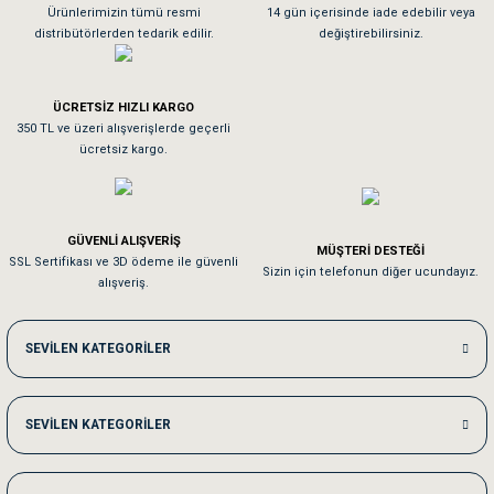
As**** Tu******
Ürünlerimizin tümü resmi
14 gün içerisinde iade edebilir veya
distribütörlerden tedarik edilir.
değiştirebilirsiniz.
Tavşanım kafesinin kalitesine ve paketlemesine bayıldım
ÜCRETSİZ HIZLI KARGO
Sa**** On******
350 TL ve üzeri alışverişlerde geçerli
ücretsiz kargo.
Pamuk için aradığım tüm oyuncaklar mevcut
Em**** Ha****** Ka******
GÜVENLİ ALIŞVERİŞ
MÜŞTERİ DESTEĞİ
SSL Sertifikası ve 3D ödeme ile güvenli
Kedilerim beğeniyorlar. Memnunuz. Uygun fiyatta olması iyi.
Sizin için telefonun diğer ucundayız.
alışveriş.
Me***** Ya******
SEVİLEN KATEGORİLER
Akşam verdiğim sipariş bir sonraki gün elime ulaştı. Jack russell köpeğim se
SEVİLEN KATEGORİLER
Ka***** Ar******
Ufak bir sorun harici sorun olmadı sağolsunlar onuda hemen çözdüler