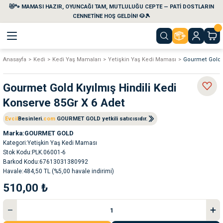
😻🐾 MAMASI HAZIR, OYUNCAĞI TAM, MUTLULUĞU CEPTE — PATİ DOSTLARIN
Geri Dön
Geri Dön
Geri Dön
Geri Dön
Geri Dön
Geri Dön
CENNETİNE HOŞ GELDİN! 🐶🎾
Anasayfa
Kedi
Kedi Yaş Mamaları
Yetişkin Yaş Kedi Maması
Gourmet Gold K
aları
maları
eri
emi
Gourmet Gold Kıyılmış Hindili Kedi
i
sleri
kvaryumları
Konserve 85Gr X 6 Adet
e Temizlik Ürünleri
eleri
ı
suarları
Evcil
Besinleri.
com
GOURMET GOLD yetkili satıcısıdır.
Marka
GOURMET GOLD
Kategori
Yetişkin Yaş Kedi Maması
rları
leri
ler
ğı
Stok Kodu
PLK.06001-6
Barkod Kodu
67613031380992
ları
rünleri
ları
Havale
484,50 TL (%5,00 havale indirimi)
510,00 ₺
rı
maları
rı
suarları
nleri
rünleri
ğı