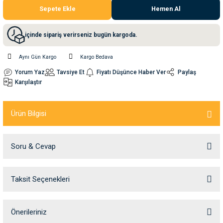
Sepete Ekle
Hemen Al
nleri
rünleri
manları
esuarları
içinde sipariş verirseniz bugün kargoda.
Aynı Gün Kargo
Kargo Bedava
Yorum Yaz
Tavsiye Et
Fiyatı Düşünce Haber Ver
Paylaş
ntaları
otoru
Karşılaştır
arı
 Su Kabları
arı
Ürün Bilgisi
anları
Soru & Cevap
nları
Taksit Seçenekleri
Ürün hakkında henüz soru sorulmamış.
ları
 Kemikleri
nleri
e Seyahat Ürünleri
Soru Sor
Önerileriniz