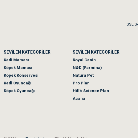
Me***** Ya******
Akşam verdiğim sipariş bir
SSL Se
Ka***** Ar******
SEVİLEN KATEGORİLER
SEVİLEN KATEGORİLER
Ufak bir sorun harici soru
Kedi Maması
Royal Canin
Köpek Maması
N&D (Farmina)
Köpek Konservesi
Natura Pet
Kedi Oyuncağı
Pro Plan
Köpek Oyuncağı
Hill’s Science Plan
Acana