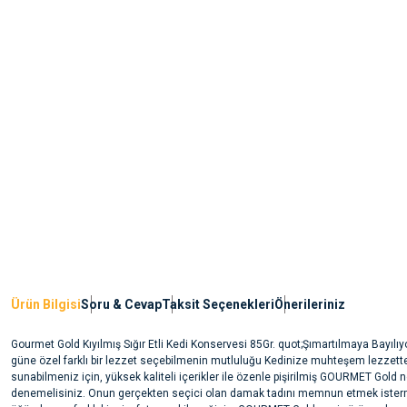
Ürün Bilgisi
Soru & Cevap
Taksit Seçenekleri
Önerileriniz
Gourmet Gold Kıyılmış Sığır Etli Kedi Konservesi 85Gr. quot;Şımartılmaya Bayılı
güne özel farklı bir lezzet seçebilmenin mutluluğu Kedinize muhteşem lezzett
sunabilmeniz için, yüksek kaliteli içerikler ile özenle pişirilmiş GOURMET Gold ne
denemelisiniz. Onun gerçekten seçici olan damak tadını memnun etmek isterm