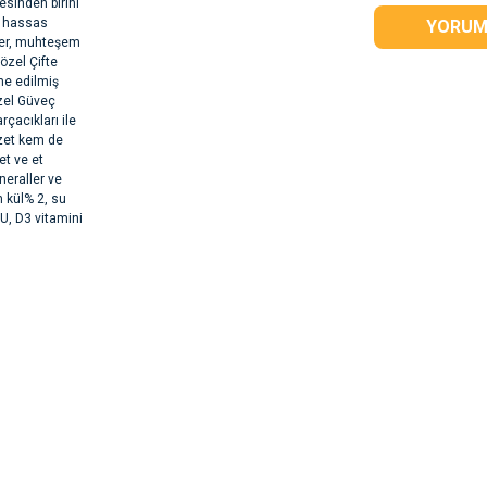
esinden birini
ve hassas
YORUM
tler, muhteşem
özel Çifte
ine edilmiş
özel Güveç
rçacıkları ile
zzet kem de
et ve et
ineraller ve
m kül% 2, su
U, D3 vitamini
rsiz gördüğünüz