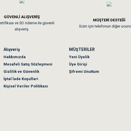
GÜVENLİ ALIŞVERİŞ
 sonraki gün elime ulaştı. Jack russell köpeğim severek yedi. Tüy dur
MÜŞTERİ DESTEĞİ
rtifikası ve 3D ödeme ile güvenli
Sizin için telefonun diğer ucun
alışveriş.
Alışveriş
MÜŞTERİLER
n olmadı sağolsunlar onuda hemen çözdüler
Hakkımızda
Yeni Üyelik
Mesafeli Satış Sözleşmesi
Üye Girişi
Gizlilik ve Güvenlik
Şifremi Unuttum
İptal İade Koşullari
Kişisel Veriler Politikası