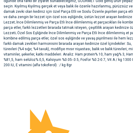
öğünde ona farklı bir ziyafet sunabileceğiniz, GOURMET Gold geniş ürün yelpaz
seçin. Kıyılmış Kıyılmış gerçek et veya balık ile özenle hazırlanmış, pürüzsüz 
damak zevki olan kediniz için özel Parça Etli ve Soslu Özenle pişirilen parça e
ve daha zengin bir lezzet için özel sos eşliğinde, üstün lezzet arayan kedinize 
Lezzet; İnce Dilimlenmiş ve Parça Etli İnce dilimlenmiş et parçacıkları ile komb
parça etler, farklı lezzetleri birarada tatmak isteyen, çeşitlilik arayan kedinize 
Lezzeti; Özel Sos Eşliğinde İnce Dilimlenmiş ve Parça Etli İnce dilimlenmiş et pa
kombine edilmiş parça etler, özel sos eşliğinde ve yavaş pişirilmesi ile hem le
farklı damak zevkleri harmonisini birarada arayan kedinize özel İçindekiler: Su, 
türevleri (%4 sığır, %4 tavuk), modifiye mısır nişastası, balık ve balık türevleri, m
vitaminler, şekerler, katkı maddeleri. Analiz: Ham protein% 10, ham yağ% 3, Ha
%81,5, ham selüloz% 0,5, Kalsiyum %0.05-.0.5, Fosfor %0.2-0.7, Vit A / kg 1300 I
200 IU, E vitamini (alfa tokoferol) : / kg 8gr
Bu ürünün fiyat bilgisi, resim, ürün açıklamalarında ve diğer konularda yete
noktaları öneri formunu kullanarak tarafımıza iletebilirsiniz.
Ürün hakkında henüz soru sorulmamış.
Görüş ve önerileriniz için teşekkür ederiz.
Ürün resmi kalitesiz, bozuk veya görüntülenemiyor.
Soru Sor
Ürün açıklamasında eksik bilgiler bulunuyor.
Ürün bilgilerinde hatalar bulunuyor.
Ürün fiyatı diğer sitelerden daha pahalı.
Bu ürüne benzer farklı alternatifler olmalı.