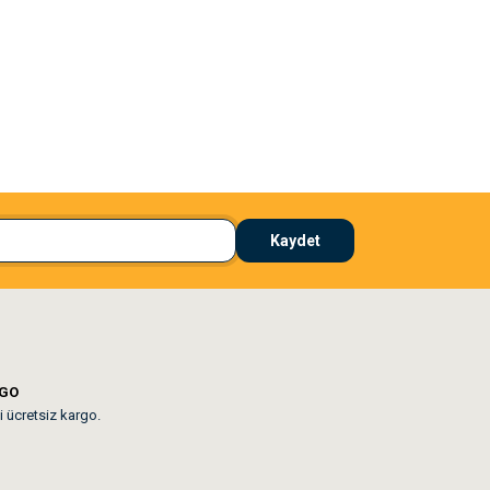
El**** Ek******
 çözdü
Köpeğim bayıldı hediyeler için teşekkürler
Kaydet
lar mevcut
RGO
i ücretsiz kargo.