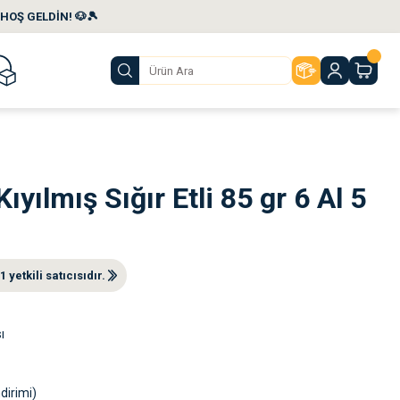
HOŞ GELDİN! 🐶🎾
yılmış Sığır Etli 85 gr 6 Al 5
etkili satıcısıdır.
ı
dirimi)