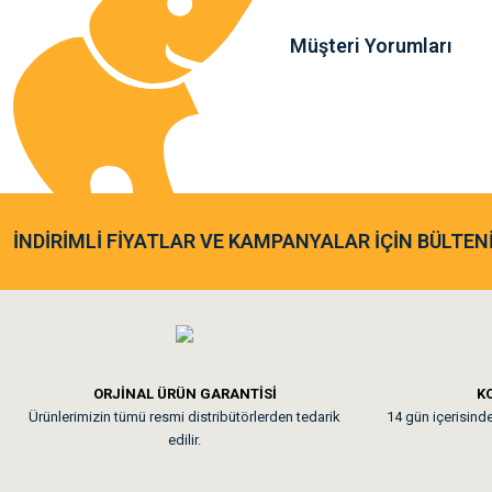
Müşteri Yorumları
Sa**** Ta******
Gönder
Kedim taze mamaya bayıldı k
As**** Tu******
İNDİRİMLİ FİYATLAR VE KAMPANYALAR İÇİN BÜLTEN
Tavşanım kafesinin kalites
Em**** Ha****** Ka****
ORJİNAL ÜRÜN GARANTİSİ
KO
Ürünlerimizin tümü resmi distribütörlerden tedarik
14 gün içerisinde 
Kedilerim beğeniyorlar. Mem
edilir.