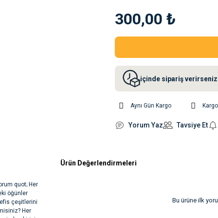
300,00 ₺
içinde sipariş verirsen
Aynı Gün Kargo
Karg
Yorum Yaz
Tavsiye Et
Ürün Değerlendirmeleri
yorum quot; Her
eki öğünler
Bu ürüne ilk yor
fis çeşitlerini
isiniz? Her