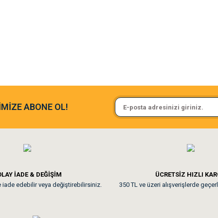
argo fimrasın da bir sorun yaşadım ve arkadaşlar çok hızlı bir şekil de
Sa**** On******
İMİZE ABONE OL!
ine ve paketlemesine bayıldım
Pamuk için aradığım tüm oyuncak
**
LAY İADE & DEĞİŞİM
ÜCRETSİZ HIZLI KA
iade edebilir veya değiştirebilirsiniz.
350 TL ve üzeri alışverişlerde geçerl
nunuz. Uygun fiyatta olması iyi.