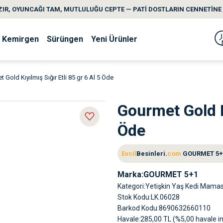
IR, OYUNCAĞI TAM, MUTLULUĞU CEPTE — PATİ DOSTLARIN CENNETİNE 
Kemirgen
Sürüngen
Yeni Ürünler
 Gold Kıyılmış Sığır Etli 85 gr 6 Al 5 Öde
Gourmet Gold Kı
Öde
Evcil
Besinleri.
com
GOURMET 5+1 y
Marka
GOURMET 5+1
Kategori
Yetişkin Yaş Kedi Mamas
Stok Kodu
LK.06028
Barkod Kodu
8690632660110
Havale
285,00 TL (%5,00 havale in