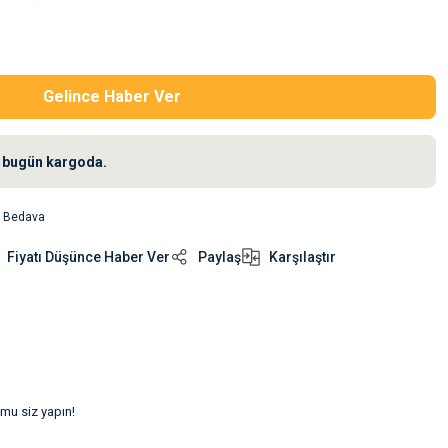
Gelince Haber Ver
iz bugün kargoda.
o Bedava
Fiyatı Düşünce Haber Ver
Paylaş
Karşılaştır
umu siz yapın!