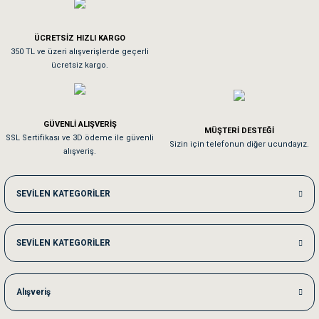
Tavşanım kafesinin kalitesine ve paketlemesine bayıldım
ÜCRETSİZ HIZLI KARGO
Sa**** On******
350 TL ve üzeri alışverişlerde geçerli
ücretsiz kargo.
Pamuk için aradığım tüm oyuncaklar mevcut
Em**** Ha****** Ka******
GÜVENLİ ALIŞVERİŞ
MÜŞTERİ DESTEĞİ
SSL Sertifikası ve 3D ödeme ile güvenli
Kedilerim beğeniyorlar. Memnunuz. Uygun fiyatta olması iyi.
Sizin için telefonun diğer ucundayız.
alışveriş.
Me***** Ya******
SEVİLEN KATEGORİLER
Akşam verdiğim sipariş bir sonraki gün elime ulaştı. Jack russell köpeğim se
SEVİLEN KATEGORİLER
Ka***** Ar******
Ufak bir sorun harici sorun olmadı sağolsunlar onuda hemen çözdüler
Alışveriş