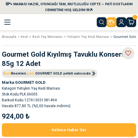
😻🐾 MAMASI HAZIR, OYUNCAĞI TAM, MUTLULUĞU CEPTE — PATİ DOSTLARIN
Geri Dön
Geri Dön
Geri Dön
Geri Dön
Geri Dön
Geri Dön
CENNETİNE HOŞ GELDİN! 🐶🎾
Anasayfa
Kedi
Kedi Yaş Mamaları
Yetişkin Yaş Kedi Maması
Gourmet Gold K
aları
maları
eri
emi
Gourmet Gold Kıyılmış Tavuklu Konserve
i
sleri
kvaryumları
85g 12 Adet
e Temizlik Ürünleri
eleri
ı
suarları
Evcil
Besinleri.
com
GOURMET GOLD yetkili satıcısıdır.
Marka
GOURMET GOLD
Kategori
Yetişkin Yaş Kedi Maması
rları
leri
ler
ğı
Stok Kodu
PLK.06005
Barkod Kodu
127613031381494
ları
rünleri
ları
Havale
877,80 TL (%5,00 havale indirimi)
924,00 ₺
rı
maları
rı
suarları
Gelince Haber Ver
nleri
rünleri
ğı