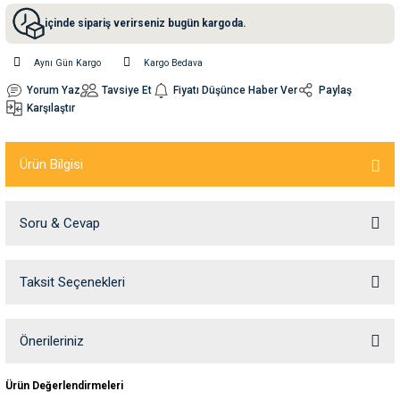
içinde sipariş verirseniz bugün kargoda.
nleri
rünleri
manları
esuarları
Aynı Gün Kargo
Kargo Bedava
Yorum Yaz
Tavsiye Et
Fiyatı Düşünce Haber Ver
Paylaş
Karşılaştır
ntaları
otoru
Ürün Bilgisi
arı
 Su Kabları
arı
Soru & Cevap
anları
nları
Taksit Seçenekleri
Ürün hakkında henüz soru sorulmamış.
ları
 Kemikleri
Soru Sor
Önerileriniz
nleri
e Seyahat Ürünleri
Bu ürünün fiyat bilgisi, resim, ürün açıklamalarında ve diğer konularda
Ürün Değerlendirmeleri
yetersiz gördüğünüz noktaları öneri formunu kullanarak tarafımıza