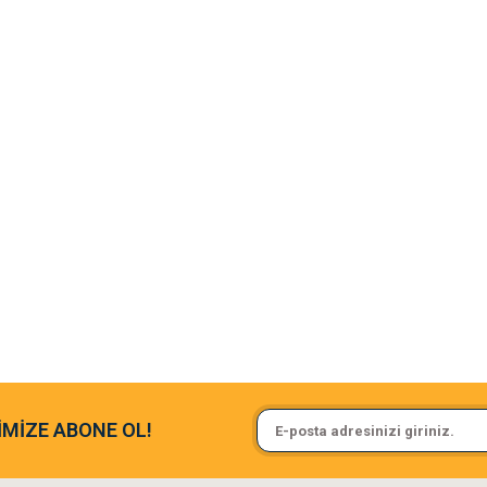
argo fimrasın da bir sorun yaşadım ve arkadaşlar çok hızlı bir şekil de
Sa**** On******
İMİZE ABONE OL!
ine ve paketlemesine bayıldım
Pamuk için aradığım tüm oyuncak