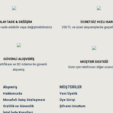
**
LAY İADE & DEĞİŞİM
ÜCRETSİZ HIZLI KA
iade edebilir veya değiştirebilirsiniz.
350 TL ve üzeri alışverişlerde geçerl
nunuz. Uygun fiyatta olması iyi.
GÜVENLİ ALIŞVERİŞ
 sonraki gün elime ulaştı. Jack russell köpeğim severek yedi. Tüy dur
MÜŞTERİ DESTEĞİ
rtifikası ve 3D ödeme ile güvenli
Sizin için telefonun diğer ucun
alışveriş.
Alışveriş
MÜŞTERİLER
n olmadı sağolsunlar onuda hemen çözdüler
Hakkımızda
Yeni Üyelik
Mesafeli Satış Sözleşmesi
Üye Girişi
Gizlilik ve Güvenlik
Şifremi Unuttum
İptal İade Koşullari