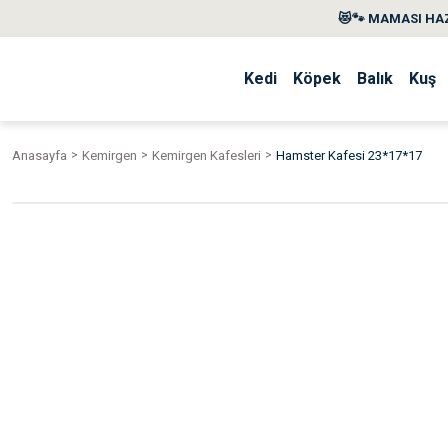
😻🐾 MAMASI HAZ
Kedi
Köpek
Balık
Kuş
Anasayfa
Kemirgen
Kemirgen Kafesleri
Hamster Kafesi 23*17*17