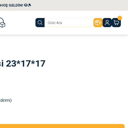
HOŞ GELDİN! 🐶🎾
i 23*17*17
dirimi)