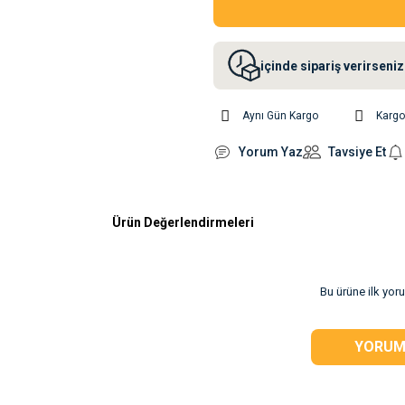
içinde sipariş verirsen
Aynı Gün Kargo
Karg
Yorum Yaz
Tavsiye Et
Ürün Değerlendirmeleri
rsiz gördüğünüz
Bu ürüne ilk yor
YORUM