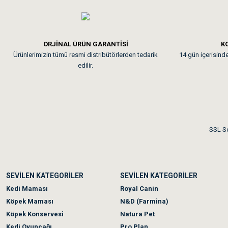
Em**** Ha****** Ka****
ORJİNAL ÜRÜN GARANTİSİ
KO
Ürünlerimizin tümü resmi distribütörlerden tedarik
14 gün içerisinde 
Kedilerim beğeniyorlar. Mem
edilir.
Me***** Ya******
Akşam verdiğim sipariş bir
SSL Se
Ka***** Ar******
SEVİLEN KATEGORİLER
SEVİLEN KATEGORİLER
Ufak bir sorun harici soru
Kedi Maması
Royal Canin
Köpek Maması
N&D (Farmina)
Köpek Konservesi
Natura Pet
Kedi Oyuncağı
Pro Plan