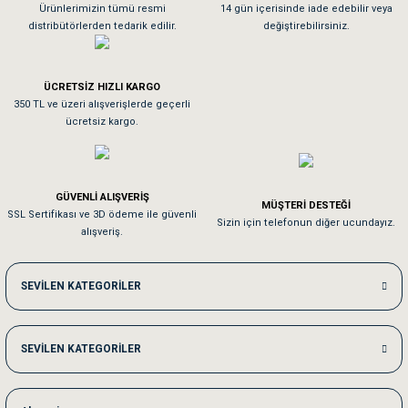
As**** Tu******
Ürünlerimizin tümü resmi
14 gün içerisinde iade edebilir veya
distribütörlerden tedarik edilir.
değiştirebilirsiniz.
2 kg:
35 gram
Tavşanım kafesinin kalitesine ve paketlemesine bayıldım
3 kg:
50 gram
ÜCRETSİZ HIZLI KARGO
Sa**** On******
4 kg:
60 gram
350 TL ve üzeri alışverişlerde geçerli
ücretsiz kargo.
Pamuk için aradığım tüm oyuncaklar mevcut
5 kg:
75 gram
6 kg:
85 gram
Em**** Ha****** Ka******
GÜVENLİ ALIŞVERİŞ
MÜŞTERİ DESTEĞİ
7+ kg:
13 gram/kg
SSL Sertifikası ve 3D ödeme ile güvenli
Kedilerim beğeniyorlar. Memnunuz. Uygun fiyatta olması iyi.
Sizin için telefonun diğer ucundayız.
alışveriş.
Me***** Ya******
SEVİLEN KATEGORİLER
Akşam verdiğim sipariş bir sonraki gün elime ulaştı. Jack russell köpeğim se
SEVİLEN KATEGORİLER
Ka***** Ar******
Ufak bir sorun harici sorun olmadı sağolsunlar onuda hemen çözdüler