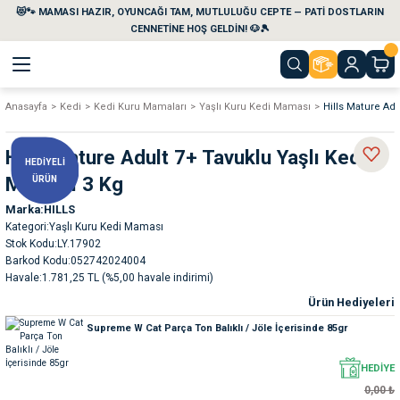
😻🐾 MAMASI HAZIR, OYUNCAĞI TAM, MUTLULUĞU CEPTE — PATİ DOSTLARIN
Geri Dön
Geri Dön
Geri Dön
Geri Dön
Geri Dön
Geri Dön
CENNETİNE HOŞ GELDİN! 🐶🎾
Anasayfa
Kedi
Kedi Kuru Mamaları
Yaşlı Kuru Kedi Maması
Hills Mature Ad
aları
maları
eri
emi
Hills Mature Adult 7+ Tavuklu Yaşlı Kedi
HEDİYELİ
i
sleri
kvaryumları
Maması 3 Kg
ÜRÜN
Marka
HILLS
e Temizlik Ürünleri
eleri
ı
suarları
Kategori
Yaşlı Kuru Kedi Maması
Stok Kodu
LY.17902
rları
leri
ler
ğı
Barkod Kodu
052742024004
Havale
1.781,25 TL (%5,00 havale indirimi)
Ürün Hediyeleri
ları
rünleri
ları
Supreme W Cat Parça Ton Balıklı / Jöle İçerisinde 85gr
rı
maları
rı
suarları
HEDİYE
0,00 ₺
nleri
rünleri
ğı