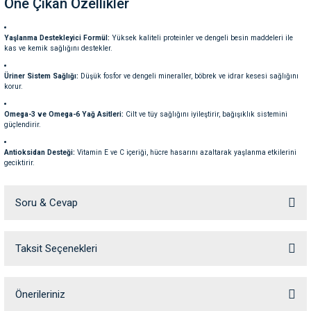
Öne Çıkan Özellikler
ve Temizlik
rı
Yaşlanma Destekleyici Formül:
Yüksek kaliteli proteinler ve dengeli besin maddeleri ile
e Ek Besinler
ı
kas ve kemik sağlığını destekler.
Üriner Sistem Sağlığı:
Düşük fosfor ve dengeli mineraller, böbrek ve idrar kesesi sağlığını
Su Kapları
ve Ek Besinleri
korur.
Omega-3 ve Omega-6 Yağ Asitleri:
Cilt ve tüy sağlığını iyileştirir, bağışıklık sistemini
eri
güçlendirir.
Antioksidan Desteği:
Vitamin E ve C içeriği, hücre hasarını azaltarak yaşlanma etkilerini
eri
geciktirir.
İçindekilerTavuk ve hindi unu, buğday, mısır,
nleri
mısır glüten unu, hayvansal yağ, kırık pirinç,
Soru & Cevap
mineraller, keten tohumu, balık yağı, bitkisel
ları
yağ.
Taksit Seçenekleri
Ürün hakkında henüz soru sorulmamış.
Besin Değerleri (Analiz)
Soru Sor
Önerileriniz
Protein:
%30,8