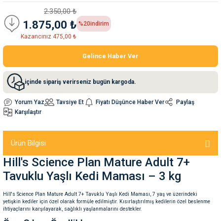
2.350,00 ₺
1.875,00 ₺
%20
indirim
nleri
rünleri
manları
esuarları
Kazancınız 475,00 ₺
Gelince Haber Ver
ntaları
otoru
içinde sipariş verirseniz bugün kargoda.
arı
 Su Kabları
arı
Yorum Yaz
Tavsiye Et
Fiyatı Düşünce Haber Ver
Paylaş
Karşılaştır
anları
Ürün Bilgisi
nları
Hill's Science Plan Mature Adult 7+
Tavuklu Yaşlı Kedi Maması – 3 kg
ları
 Kemikleri
Hill's Science Plan Mature Adult 7+ Tavuklu Yaşlı Kedi Maması, 7 yaş ve üzerindeki
yetişkin kediler için özel olarak formüle edilmiştir.
Kısırlaştırılmış kedilerin özel beslenme
nleri
e Seyahat Ürünleri
ihtiyaçlarını karşılayarak, sağlıklı yaşlanmalarını destekler.