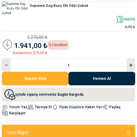
Supreme Dog Kuzu Etli Ödül Çubuk
nleri
rünleri
manları
esuarları
HEDİYE
0,00 ₺
2.270,00 ₺
1.941,00 ₺
%14
indirim
ntaları
otoru
Kazancınız 329,00 ₺
arı
 Su Kabları
arı
Sepete Ekle
Hemen Al
anları
nları
içinde sipariş verirseniz bugün kargoda.
Yorum Yaz
Tavsiye Et
Fiyatı Düşünce Haber Ver
Paylaş
ları
 Kemikleri
Karşılaştır
nleri
e Seyahat Ürünleri
Ürün Bilgisi