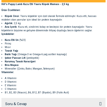
ve Temizlik
rı
Hill's Puppy Lamb Kuzu Etli Yavru Köpek Maması - 2,5 kg
Ürün Özellikleri:
e Ek Besinler
ı
Köpek Cinsi:
Yavru köpekler için özel olarak formüle edilmiştir. Kuzu etli, hassas
mideleri olan yavrular için ideal bir protein kaynağıdır.
Ağırlık:
2,5 kg
Ana İçerik:
Kuzu eti, sindirimi kolay ve besleyici bir protein kaynağıdır. Yavru
Su Kapları
ve Ek Besinleri
köpeklerin büyüme ve gelişme döneminde ihtiyaç duyduğu besin öğelerini sağlar.
İçindekiler:
Kuzu Etli Un
(%23)
eri
Pirinç
Mısır
Tavuk Yağı
eri
Balık Yağı
(Omega-3 ve Omega-6 yağ asitleri kaynağı)
Şeker Pancarı Lifi
(prebiyotik)
Kurumuş Tavuk Karaciğeri
Bira Mayası
nleri
Mineraller (Çinko, Bakır, Mangan, Selenyum)
Vitaminler:
ları
A Vitamini
D Vitamini
E Vitamini
C Vitamini
B1, B2, B3 (Niasin), B6, B12, B7 (Biyotin), B9 (Folik Asit)
K Vitamini
Kolin
Soru & Cevap
Kalsiyum Pantotenat
Mineraller: