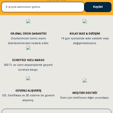
gelişmesini destekler.
Hill's Puppy Lamb Kuzu Etli Yavru Köpek Maması
, büyüme ve gelişme dönemindeki
Kaydet
yavru köpekler için ideal bir beslenme seçeneğidir. Kuzu eti ve pirinç gibi kolay sindirilen
içeriklerle formüle edilmiştir, bu da sindirim sorunları yaşayan yavrular için mükemmeldir.
El**** Ek******
Gönder
Omega yağ asitleri, cilt sağlığını iyileştirirken, vitamin ve mineraller yavru köpeğinizin
bağışıklık sistemini güçlendirir. Yavru köpeğinizin sağlıklı büyümesi ve gelişmesi için bu
mama mükemmel bir tercihtir.
Köpeğim bayıldı hediyeler için teşekkürler
ORJİNAL ÜRÜN GARANTİSİ
KOLAY İADE & DEĞİŞİM
As**** Tu******
Ürünlerimizin tümü resmi
14 gün içerisinde iade edebilir veya
distribütörlerden tedarik edilir.
değiştirebilirsiniz.
Tavşanım kafesinin kalitesine ve paketlemesine bayıldım
ÜCRETSİZ HIZLI KARGO
Sa**** On******
350 TL ve üzeri alışverişlerde geçerli
ücretsiz kargo.
Pamuk için aradığım tüm oyuncaklar mevcut
Em**** Ha****** Ka******
GÜVENLİ ALIŞVERİŞ
MÜŞTERİ DESTEĞİ
SSL Sertifikası ve 3D ödeme ile güvenli
Kedilerim beğeniyorlar. Memnunuz. Uygun fiyatta olması iyi.
Sizin için telefonun diğer ucundayız.
alışveriş.
Me***** Ya******