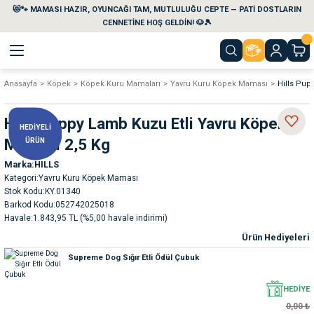
😻🐾 MAMASI HAZIR, OYUNCAĞI TAM, MUTLULUĞU CEPTE — PATİ DOSTLARIN
Geri Dön
Geri Dön
Geri Dön
Geri Dön
Geri Dön
Geri Dön
CENNETİNE HOŞ GELDİN! 🐶🎾
Anasayfa
Köpek
Köpek Kuru Mamaları
Yavru Kuru Köpek Maması
Hills Pup
aları
maları
eri
emi
Hills Puppy Lamb Kuzu Etli Yavru Köpek
HEDİYELİ
i
sleri
kvaryumları
Maması 2,5 Kg
ÜRÜN
Marka
HILLS
e Temizlik Ürünleri
eleri
ı
suarları
Kategori
Yavru Kuru Köpek Maması
Stok Kodu
KY.01340
rları
leri
ler
ğı
Barkod Kodu
052742025018
Havale
1.843,95 TL (%5,00 havale indirimi)
Ürün Hediyeleri
ları
rünleri
ları
Supreme Dog Sığır Etli Ödül Çubuk
rı
maları
rı
suarları
HEDİYE
0,00 ₺
nleri
rünleri
ğı