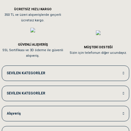
ÜCRETSİZ HIZLI KARGO
Sa**** On******
350 TL ve üzeri alışverişlerde geçerli
ücretsiz kargo.
Pamuk için aradığım tüm oyuncaklar mevcut
Em**** Ha****** Ka******
GÜVENLİ ALIŞVERİŞ
MÜŞTERİ DESTEĞİ
SSL Sertifikası ve 3D ödeme ile güvenli
Kedilerim beğeniyorlar. Memnunuz. Uygun fiyatta olması iyi.
Sizin için telefonun diğer ucundayız.
alışveriş.
Me***** Ya******
SEVİLEN KATEGORİLER
Akşam verdiğim sipariş bir sonraki gün elime ulaştı. Jack russell köpeğim se
SEVİLEN KATEGORİLER
Ka***** Ar******
Ufak bir sorun harici sorun olmadı sağolsunlar onuda hemen çözdüler
Alışveriş