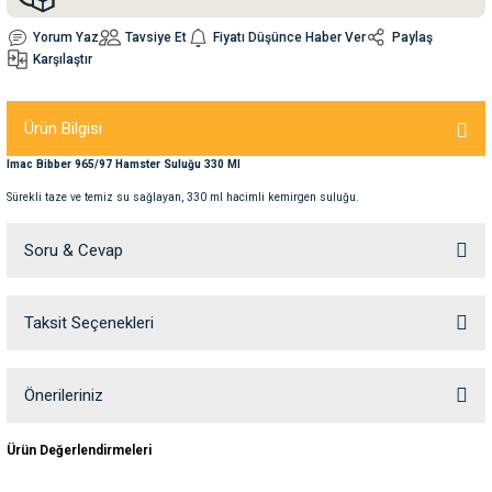
Yorum Yaz
Tavsiye Et
Fiyatı Düşünce Haber Ver
Paylaş
nleri
rünleri
manları
esuarları
Karşılaştır
Ürün Bilgisi
Imac Bibber 965/97 Hamster Suluğu 330 Ml
ntaları
otoru
Sürekli taze ve temiz su sağlayan, 330 ml hacimli kemirgen suluğu.
arı
 Su Kabları
arı
Soru & Cevap
anları
Taksit Seçenekleri
Ürün hakkında henüz soru sorulmamış.
nları
Soru Sor
Önerileriniz
ları
 Kemikleri
Bu ürünün fiyat bilgisi, resim, ürün açıklamalarında ve diğer konularda
Ürün Değerlendirmeleri
nleri
e Seyahat Ürünleri
yetersiz gördüğünüz noktaları öneri formunu kullanarak tarafımıza
iletebilirsiniz.