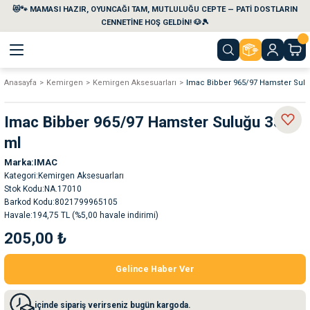
😻🐾 MAMASI HAZIR, OYUNCAĞI TAM, MUTLULUĞU CEPTE — PATİ DOSTLARIN
Geri Dön
Geri Dön
Geri Dön
Geri Dön
Geri Dön
Geri Dön
CENNETİNE HOŞ GELDİN! 🐶🎾
Anasayfa
Kemirgen
Kemirgen Aksesuarları
Imac Bibber 965/97 Hamster Sulu
aları
maları
eri
emi
Imac Bibber 965/97 Hamster Suluğu 330
i
sleri
kvaryumları
ml
Marka
IMAC
e Temizlik Ürünleri
eleri
ı
suarları
Kategori
Kemirgen Aksesuarları
Stok Kodu
NA.17010
rları
leri
ler
ğı
Barkod Kodu
8021799965105
Havale
194,75 TL (%5,00 havale indirimi)
205,00 ₺
ları
rünleri
ları
Gelince Haber Ver
rı
maları
rı
suarları
içinde sipariş verirseniz bugün kargoda.
nleri
rünleri
ğı