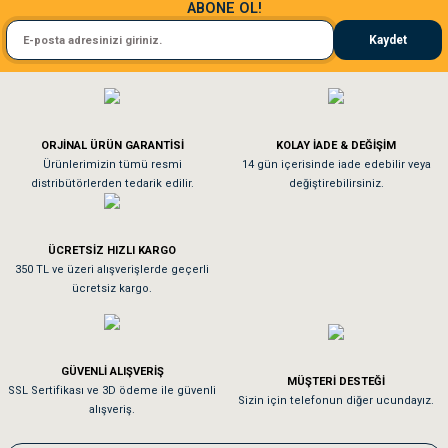
ABONE OL!
Kedim taze mamaya bayıldı kargo fimrasın da bir sorun yaşadım ve arkadaşlar ço
Kaydet
El**** Ek******
Gönder
Köpeğim bayıldı hediyeler için teşekkürler
ORJİNAL ÜRÜN GARANTİSİ
KOLAY İADE & DEĞİŞİM
As**** Tu******
Ürünlerimizin tümü resmi
14 gün içerisinde iade edebilir veya
distribütörlerden tedarik edilir.
değiştirebilirsiniz.
Tavşanım kafesinin kalitesine ve paketlemesine bayıldım
ÜCRETSİZ HIZLI KARGO
Sa**** On******
350 TL ve üzeri alışverişlerde geçerli
ücretsiz kargo.
Pamuk için aradığım tüm oyuncaklar mevcut
Em**** Ha****** Ka******
GÜVENLİ ALIŞVERİŞ
MÜŞTERİ DESTEĞİ
SSL Sertifikası ve 3D ödeme ile güvenli
Kedilerim beğeniyorlar. Memnunuz. Uygun fiyatta olması iyi.
Sizin için telefonun diğer ucundayız.
alışveriş.