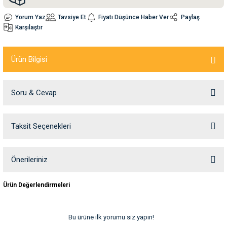
Yorum Yaz
Tavsiye Et
Fiyatı Düşünce Haber Ver
Paylaş
nleri
rünleri
manları
esuarları
Karşılaştır
Ürün Bilgisi
ntaları
otoru
Soru & Cevap
arı
 Su Kabları
arı
Taksit Seçenekleri
Ürün hakkında henüz soru sorulmamış.
anları
nları
Soru Sor
Önerileriniz
Bu ürünün fiyat bilgisi, resim, ürün açıklamalarında ve diğer konularda
ları
 Kemikleri
Ürün Değerlendirmeleri
yetersiz gördüğünüz noktaları öneri formunu kullanarak tarafımıza
iletebilirsiniz.
Görüş ve önerileriniz için teşekkür ederiz.
nleri
e Seyahat Ürünleri
Bu ürüne ilk yorumu siz yapın!