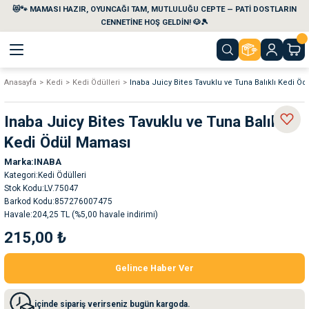
😻🐾 MAMASI HAZIR, OYUNCAĞI TAM, MUTLULUĞU CEPTE — PATİ DOSTLARIN
Geri Dön
Geri Dön
Geri Dön
Geri Dön
Geri Dön
Geri Dön
CENNETİNE HOŞ GELDİN! 🐶🎾
Anasayfa
Kedi
Kedi Ödülleri
Inaba Juicy Bites Tavuklu ve Tuna Balıklı Kedi Ö
aları
maları
eri
emi
Inaba Juicy Bites Tavuklu ve Tuna Balıklı
i
sleri
kvaryumları
Kedi Ödül Maması
Marka
INABA
e Temizlik Ürünleri
eleri
ı
suarları
Kategori
Kedi Ödülleri
Stok Kodu
LV.75047
rları
leri
ler
ğı
Barkod Kodu
857276007475
Havale
204,25 TL (%5,00 havale indirimi)
215,00 ₺
ları
rünleri
ları
Gelince Haber Ver
rı
maları
rı
suarları
içinde sipariş verirseniz bugün kargoda.
nleri
rünleri
ğı