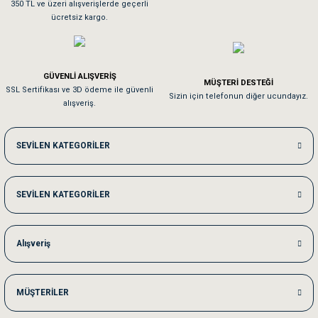
350 TL ve üzeri alışverişlerde geçerli
ücretsiz kargo.
Pamuk için aradığım tüm oyuncaklar mevcut
Em**** Ha****** Ka******
GÜVENLİ ALIŞVERİŞ
MÜŞTERİ DESTEĞİ
SSL Sertifikası ve 3D ödeme ile güvenli
Kedilerim beğeniyorlar. Memnunuz. Uygun fiyatta olması iyi.
Sizin için telefonun diğer ucundayız.
alışveriş.
Me***** Ya******
SEVİLEN KATEGORİLER
Akşam verdiğim sipariş bir sonraki gün elime ulaştı. Jack russell köpeğim se
SEVİLEN KATEGORİLER
Ka***** Ar******
Ufak bir sorun harici sorun olmadı sağolsunlar onuda hemen çözdüler
Alışveriş
MÜŞTERİLER