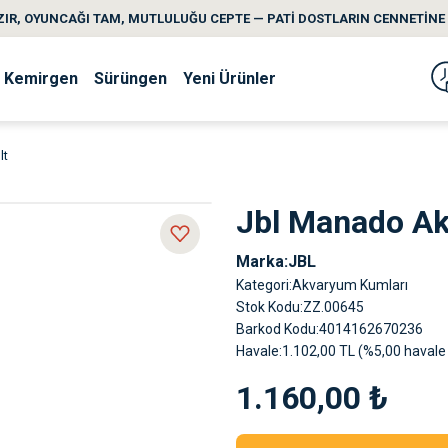
IR, OYUNCAĞI TAM, MUTLULUĞU CEPTE — PATİ DOSTLARIN CENNETİNE 
Kemirgen
Sürüngen
Yeni Ürünler
lt
Jbl Manado Ak
Marka
JBL
Kategori
Akvaryum Kumları
Stok Kodu
ZZ.00645
Barkod Kodu
4014162670236
Havale
1.102,00 TL (%5,00 havale 
1.160,00 ₺