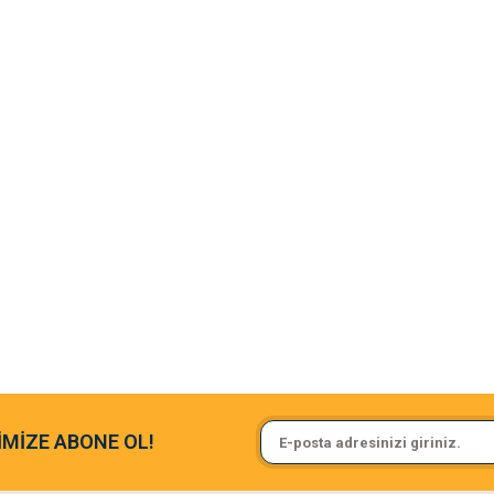
argo fimrasın da bir sorun yaşadım ve arkadaşlar çok hızlı bir şekil de
Sa**** On******
İMİZE ABONE OL!
ine ve paketlemesine bayıldım
Pamuk için aradığım tüm oyuncak