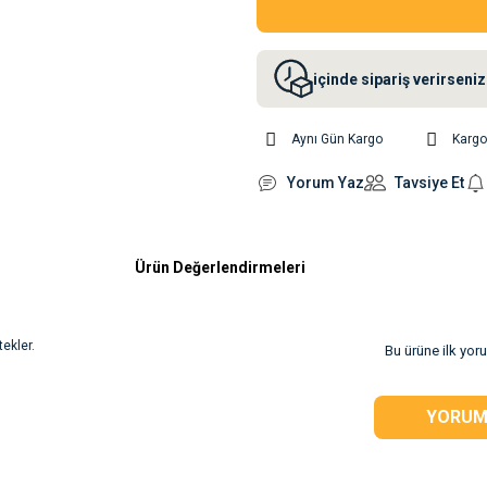
içinde sipariş verirsen
Aynı Gün Kargo
Karg
Yorum Yaz
Tavsiye Et
Ürün Değerlendirmeleri
tekler.
Bu ürüne ilk yor
YORUM
rsiz gördüğünüz