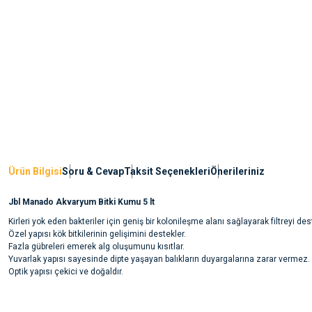
Ürün Bilgisi
Soru & Cevap
Taksit Seçenekleri
Önerileriniz
Jbl Manado Akvaryum Bitki Kumu 5 lt
Kirleri yok eden bakteriler için geniş bir kolonileşme alanı sağlayarak filtreyi des
Özel yapısı kök bitkilerinin gelişimini destekler.
Fazla gübreleri emerek alg oluşumunu kısıtlar.
Yuvarlak yapısı sayesinde dipte yaşayan balıkların duyargalarına zarar vermez.
Optik yapısı çekici ve doğaldır.
Bu ürünün fiyat bilgisi, resim, ürün açıklamalarında ve diğer konularda yete
noktaları öneri formunu kullanarak tarafımıza iletebilirsiniz.