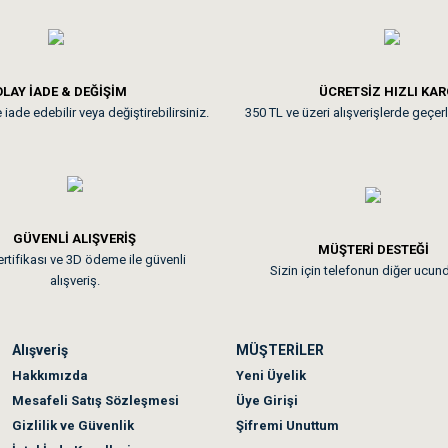
**
LAY İADE & DEĞİŞİM
ÜCRETSİZ HIZLI KA
iade edebilir veya değiştirebilirsiniz.
350 TL ve üzeri alışverişlerde geçerl
nunuz. Uygun fiyatta olması iyi.
GÜVENLİ ALIŞVERİŞ
 sonraki gün elime ulaştı. Jack russell köpeğim severek yedi. Tüy dur
MÜŞTERİ DESTEĞİ
rtifikası ve 3D ödeme ile güvenli
Sizin için telefonun diğer ucun
alışveriş.
Alışveriş
MÜŞTERİLER
n olmadı sağolsunlar onuda hemen çözdüler
Hakkımızda
Yeni Üyelik
Mesafeli Satış Sözleşmesi
Üye Girişi
Gizlilik ve Güvenlik
Şifremi Unuttum