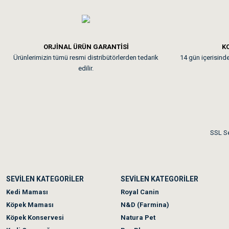
Em**** Ha****** Ka****
ORJİNAL ÜRÜN GARANTİSİ
KO
Ürünlerimizin tümü resmi distribütörlerden tedarik
14 gün içerisinde 
Kedilerim beğeniyorlar. Mem
edilir.
Me***** Ya******
Akşam verdiğim sipariş bir
SSL Se
Ka***** Ar******
SEVİLEN KATEGORİLER
SEVİLEN KATEGORİLER
Ufak bir sorun harici soru
Kedi Maması
Royal Canin
Köpek Maması
N&D (Farmina)
Köpek Konservesi
Natura Pet