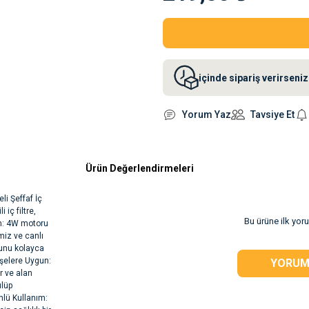
içinde sipariş verirsen
Yorum Yaz
Tavsiye Et
Ürün Değerlendirmeleri
i Şeffaf İç
 iç filtre,
Bu ürüne ilk yor
on: 4W motoru
emiz ve canlı
munu kolayca
şelere Uygun:
YORUM
 ve alan
ülüp
nlü Kullanım: