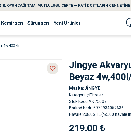
IR, OYUNCAĞI TAM, MUTLULUĞU CEPTE — PATİ DOSTLARIN CENNETİNE 
Kemirgen
Sürüngen
Yeni Ürünler
az 4w,400l/h
Jingye Akvaryu
Beyaz 4w,400l
Marka
JİNGYE
Kategori
İç Filtreler
Stok Kodu
AK.75007
Barkod Kodu
6972934052636
Havale
208,05 TL (%5,00 havale in
219,00 ₺