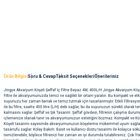
Ürün Bilgisi
Soru & Cevap
Taksit Seçenekleri
Önerileriniz
Jingye Akvaryum Köşeli Şeffaf İç Filtre Beyaz 4W, 400L/H Jingye Akvaryum Köşel
Filtre ile akvaryumunuzda temiz ve sağlıklı bir ortam yaratın. Bu kompakt ve etkili
suyunuzu her zaman berrak ve temiz tutmak için tasarlanmıştır. Etkili Filtrasy
ile bu filtre, saatte 400 litre (L/H) debi sağlar, bu da suyunuzun sürekli olarak t
kalmasını sağlar. Şeffaf ve Şık Tasarım: Şeffaf gövdesi, filtrenin çalışma duru
izlemenize olanak tanır ve akvaryumunuzun estetiğini bozmaz. Kompakt ve Kö
Köşeli tasarımı sayesinde akvaryumunuzun köşelerine mükemmel uyum sağlar
tasarrufu sağlar. Kolay Bakım: Basit ve kullanıcı dostu tasarımı ile kolayca sök
temizlenebilir, böylece filtrenizi her zaman en iyi durumda tutabilirsiniz. Çok Yö