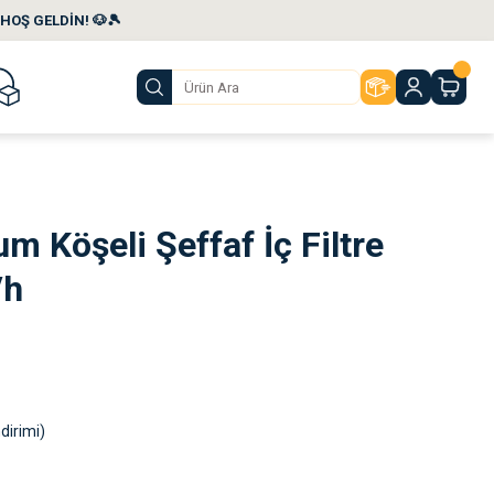
HOŞ GELDİN! 🐶🎾
m Köşeli Şeffaf İç Filtre
/h
dirimi)