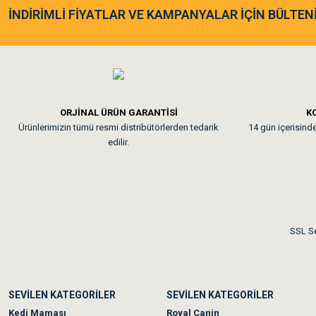
As**** Tu******
İNDİRİMLİ FİYATLAR VE KAMPANYALAR İÇİN BÜLTEN
Tavşanım kafesinin kalites
Em**** Ha****** Ka****
ORJİNAL ÜRÜN GARANTİSİ
KO
Ürünlerimizin tümü resmi distribütörlerden tedarik
14 gün içerisinde 
Kedilerim beğeniyorlar. Mem
edilir.
Me***** Ya******
Akşam verdiğim sipariş bir
SSL Se
Ka***** Ar******
SEVİLEN KATEGORİLER
SEVİLEN KATEGORİLER
Ufak bir sorun harici soru
Kedi Maması
Royal Canin