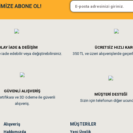
Sa**** On******
İMİZE ABONE OL!
ine ve paketlemesine bayıldım
Pamuk için aradığım tüm oyuncak
**
LAY İADE & DEĞİŞİM
ÜCRETSİZ HIZLI KA
iade edebilir veya değiştirebilirsiniz.
350 TL ve üzeri alışverişlerde geçerl
nunuz. Uygun fiyatta olması iyi.
GÜVENLİ ALIŞVERİŞ
 sonraki gün elime ulaştı. Jack russell köpeğim severek yedi. Tüy dur
MÜŞTERİ DESTEĞİ
rtifikası ve 3D ödeme ile güvenli
Sizin için telefonun diğer ucun
alışveriş.
Alışveriş
MÜŞTERİLER
n olmadı sağolsunlar onuda hemen çözdüler
Hakkımızda
Yeni Üyelik