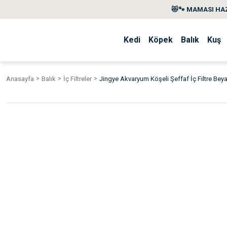
😻🐾 MAMASI HAZ
Kedi
Köpek
Balık
Kuş
Anasayfa
Balık
İç Filtreler
Jingye Akvaryum Köşeli Şeffaf İç Filtre Bey