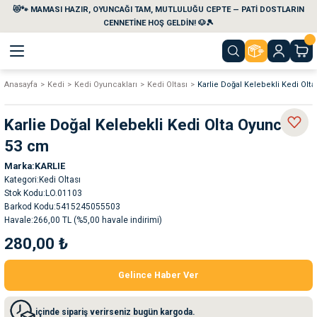
😻🐾 MAMASI HAZIR, OYUNCAĞI TAM, MUTLULUĞU CEPTE — PATİ DOSTLARIN
Geri Dön
Geri Dön
Geri Dön
Geri Dön
Geri Dön
Geri Dön
CENNETİNE HOŞ GELDİN! 🐶🎾
Anasayfa
Kedi
Kedi Oyuncakları
Kedi Oltası
Karlie Doğal Kelebekli Kedi Ol
aları
maları
eri
emi
Karlie Doğal Kelebekli Kedi Olta Oyuncak
i
sleri
kvaryumları
53 cm
Marka
KARLIE
e Temizlik Ürünleri
eleri
ı
suarları
Kategori
Kedi Oltası
Stok Kodu
LO.01103
rları
leri
ler
ğı
Barkod Kodu
5415245055503
Havale
266,00 TL (%5,00 havale indirimi)
280,00 ₺
ları
rünleri
ları
Gelince Haber Ver
rı
maları
rı
suarları
içinde sipariş verirseniz bugün kargoda.
nleri
rünleri
ğı