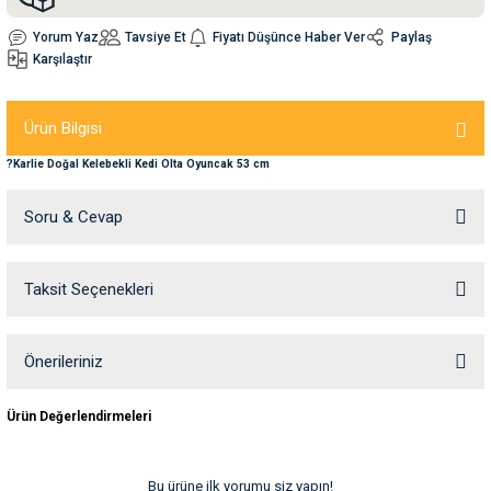
Yorum Yaz
Tavsiye Et
Fiyatı Düşünce Haber Ver
Paylaş
nleri
rünleri
manları
esuarları
Karşılaştır
Ürün Bilgisi
?Karlie Doğal Kelebekli Kedi Olta Oyuncak 53 cm
ntaları
otoru
Soru & Cevap
arı
 Su Kabları
arı
anları
Taksit Seçenekleri
Ürün hakkında henüz soru sorulmamış.
nları
Soru Sor
Önerileriniz
ları
 Kemikleri
Bu ürünün fiyat bilgisi, resim, ürün açıklamalarında ve diğer konularda
Ürün Değerlendirmeleri
yetersiz gördüğünüz noktaları öneri formunu kullanarak tarafımıza
iletebilirsiniz.
nleri
e Seyahat Ürünleri
Görüş ve önerileriniz için teşekkür ederiz.
Bu ürüne ilk yorumu siz yapın!