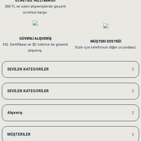
ÜCRETSİZ HIZLI KARGO
Sa**** On******
350 TL ve üzeri alışverişlerde geçerli
ücretsiz kargo.
Pamuk için aradığım tüm oyuncaklar mevcut
Em**** Ha****** Ka******
GÜVENLİ ALIŞVERİŞ
MÜŞTERİ DESTEĞİ
SSL Sertifikası ve 3D ödeme ile güvenli
Kedilerim beğeniyorlar. Memnunuz. Uygun fiyatta olması iyi.
Sizin için telefonun diğer ucundayız.
alışveriş.
Me***** Ya******
SEVİLEN KATEGORİLER
Akşam verdiğim sipariş bir sonraki gün elime ulaştı. Jack russell köpeğim se
SEVİLEN KATEGORİLER
Ka***** Ar******
Ufak bir sorun harici sorun olmadı sağolsunlar onuda hemen çözdüler
Alışveriş
MÜŞTERİLER