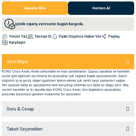
Sepete Ekle
Hemen Al
nleri
rünleri
manları
esuarları
içinde sipariş verirseniz bugün kargoda.
Yorum Yaz
Tavsiye Et
Fiyatı Düşünce Haber Ver
Paylaş
Karşılaştır
ntaları
otoru
Ürün Bilgisi
arı
 Su Kabları
arı
KONG Cross Knots, Knots ailesindeki en klas yaratıklardır. Çapraz bacaklar ve hareketli
yüzler gibi eğlenceli ayrıntılarla bu oyuncaklar çok sağlam köpek oyuncaklarıdır. Dahili
anları
düğümlü ip ve gıcırtı, doğal içgüdüleri tatmin ederek çok zevkli oyun zamanları sağlar.
Her oyuncak daha az parçalanma veve karışıklığı önlemke için daha az dolgu içerir. Beş
sevimli karakter ve iki boyutta olan KONG Cross Knots, tüm köpeklerin oyuncakları
nları
arasında bulunması gereken mükemmel bir oyuncaktır.
Soru & Cevap
ları
 Kemikleri
nleri
e Seyahat Ürünleri
Taksit Seçenekleri
Ürün hakkında henüz soru sorulmamış.