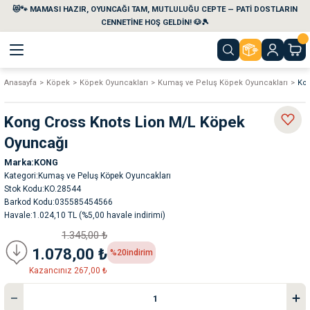
😻🐾 MAMASI HAZIR, OYUNCAĞI TAM, MUTLULUĞU CEPTE — PATİ DOSTLARIN
Geri Dön
Geri Dön
Geri Dön
Geri Dön
Geri Dön
Geri Dön
CENNETİNE HOŞ GELDİN! 🐶🎾
Anasayfa
Köpek
Köpek Oyuncakları
Kumaş ve Peluş Köpek Oyuncakları
Kon
aları
maları
eri
emi
Kong Cross Knots Lion M/L Köpek
i
sleri
kvaryumları
Oyuncağı
Marka
KONG
e Temizlik Ürünleri
eleri
ı
suarları
Kategori
Kumaş ve Peluş Köpek Oyuncakları
Stok Kodu
KO.28544
rları
leri
ler
ğı
Barkod Kodu
035585454566
Havale
1.024,10 TL (%5,00 havale indirimi)
1.345,00 ₺
ları
rünleri
ları
1.078,00 ₺
%20
indirim
Kazancınız 267,00 ₺
rı
maları
rı
suarları
nleri
rünleri
ğı