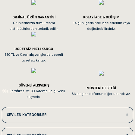
Köpeğim bayıldı hediyeler için teşekkürler
ORJİNAL ÜRÜN GARANTİSİ
KOLAY İADE & DEĞİŞİM
As**** Tu******
Ürünlerimizin tümü resmi
14 gün içerisinde iade edebilir veya
distribütörlerden tedarik edilir.
değiştirebilirsiniz.
Tavşanım kafesinin kalitesine ve paketlemesine bayıldım
ÜCRETSİZ HIZLI KARGO
Sa**** On******
350 TL ve üzeri alışverişlerde geçerli
ücretsiz kargo.
Pamuk için aradığım tüm oyuncaklar mevcut
Em**** Ha****** Ka******
GÜVENLİ ALIŞVERİŞ
MÜŞTERİ DESTEĞİ
SSL Sertifikası ve 3D ödeme ile güvenli
Kedilerim beğeniyorlar. Memnunuz. Uygun fiyatta olması iyi.
Sizin için telefonun diğer ucundayız.
alışveriş.
Me***** Ya******
SEVİLEN KATEGORİLER
Akşam verdiğim sipariş bir sonraki gün elime ulaştı. Jack russell köpeğim se