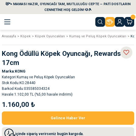
😻🐾 MAMASI HAZIR, OYUNCAĞI TAM, MUTLULUĞU CEPTE — PATİ DOSTLARIN
Geri Dön
Geri Dön
Geri Dön
Geri Dön
Geri Dön
Geri Dön
CENNETİNE HOŞ GELDİN! 🐶🎾
Anasayfa
Köpek
Köpek Oyuncakları
Kumaş ve Peluş Köpek Oyuncakları
Kon
aları
maları
eri
emi
Kong Ödüllü Köpek Oyuncağı, Rewards L
i
sleri
kvaryumları
17cm
Marka
KONG
e Temizlik Ürünleri
eleri
ı
suarları
Kategori
Kumaş ve Peluş Köpek Oyuncakları
Stok Kodu
KO.28440
rları
leri
ler
ğı
Barkod Kodu
035585034324
Havale
1.102,00 TL (%5,00 havale indirimi)
1.160,00 ₺
ları
rünleri
ları
Gelince Haber Ver
rı
maları
rı
suarları
içinde sipariş verirseniz bugün kargoda.
nleri
rünleri
ğı