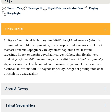
Yorum Yaz
Tavsiye Et
Fiyatı Düşünce Haber Ver
Paylaş
nleri
rünleri
manları
esuarları
Karşılaştır
Ürün Bilgisi
ntaları
otoru
16 Kg ve üzeri köpekler için uygun ödüllünbsp;
köpek oyuncağı
dır. Üst
bölümündeki delikten oyuncak içerisine köpek ödül maması veya köpek
maması konarak köpeğin zevkle oynaması sağlanır. Özel tasarımı
arı
 Su Kabları
arı
sayesinde köpek oyuncağı yuvarladıkça, çevirdikçe, ağzı ile alıp yere
bıraktıkça içinden ödül maması veya mama dökülerek köpeğin oyuncağa
ilgisi devam edecektir. İçerisinde ödül maması veya köpek maması biten
anları
oyuncak kaldırılmalıdır. Bu sayede köpek oyuncağı her gördüğünde daha
bir iştah ile oynayacaktır.
nları
Soru & Cevap
ları
 Kemikleri
nleri
e Seyahat Ürünleri
Taksit Seçenekleri
Ürün hakkında henüz soru sorulmamış.