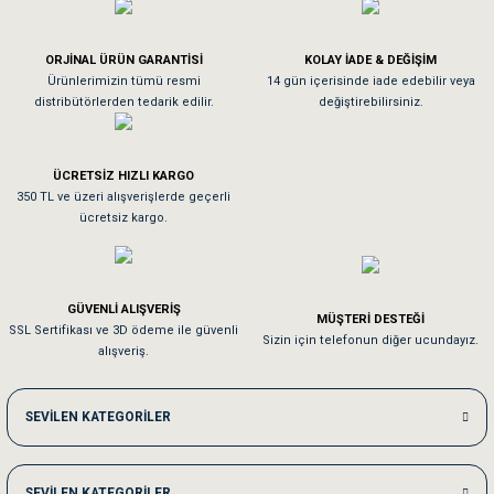
Köpeğim bayıldı hediyeler için teşekkürler
ORJİNAL ÜRÜN GARANTİSİ
KOLAY İADE & DEĞİŞİM
As**** Tu******
Ürünlerimizin tümü resmi
14 gün içerisinde iade edebilir veya
distribütörlerden tedarik edilir.
değiştirebilirsiniz.
Tavşanım kafesinin kalitesine ve paketlemesine bayıldım
ÜCRETSİZ HIZLI KARGO
Sa**** On******
350 TL ve üzeri alışverişlerde geçerli
ücretsiz kargo.
Pamuk için aradığım tüm oyuncaklar mevcut
Em**** Ha****** Ka******
GÜVENLİ ALIŞVERİŞ
MÜŞTERİ DESTEĞİ
SSL Sertifikası ve 3D ödeme ile güvenli
Kedilerim beğeniyorlar. Memnunuz. Uygun fiyatta olması iyi.
Sizin için telefonun diğer ucundayız.
alışveriş.
Me***** Ya******
SEVİLEN KATEGORİLER
Akşam verdiğim sipariş bir sonraki gün elime ulaştı. Jack russell köpeğim se
SEVİLEN KATEGORİLER