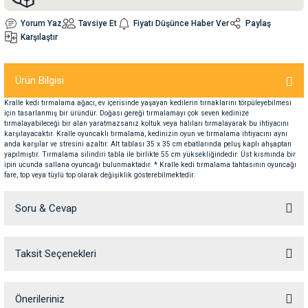
Yorum Yaz
Tavsiye Et
Fiyatı Düşünce Haber Ver
Paylaş
nleri
rünleri
manları
esuarları
Karşılaştır
Ürün Bilgisi
Kralle kedi tırmalama ağacı, ev içerisinde yaşayan kedilerin tırnaklarını törpüleyebilmesi
ntaları
otoru
için tasarlanmış bir üründür. Doğası gereği tırmalamayı çok seven kedinize
tırmalayabileceği bir alan yaratmazsanız koltuk veya halıları tırmalayarak bu ihtiyacını
karşılayacaktır. Kralle oyuncaklı tırmalama, kedinizin oyun ve tırmalama ihtiyacını aynı
arı
 Su Kabları
arı
anda karşılar ve stresini azaltır. Alt tablası 35 x 35 cm ebatlarında peluş kaplı ahşaptan
yapılmıştır. Tırmalama silindiri tabla ile birlikte 55 cm yüksekliğindedir. Üst kısmında bir
ipin ucunda sallana oyuncağı bulunmaktadır. * Kralle kedi tırmalama tahtasının oyuncağı
fare, top veya tüylü top olarak değişiklik gösterebilmektedir.
anları
Soru & Cevap
nları
ları
 Kemikleri
Taksit Seçenekleri
Ürün hakkında henüz soru sorulmamış.
nleri
e Seyahat Ürünleri
Soru Sor
Önerileriniz