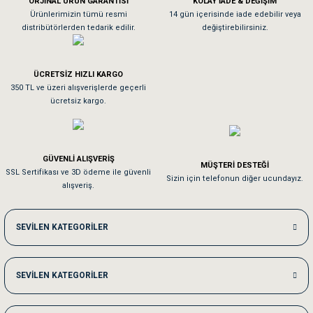
ORJİNAL ÜRÜN GARANTİSİ
KOLAY İADE & DEĞİŞİM
As**** Tu******
Ürünlerimizin tümü resmi
14 gün içerisinde iade edebilir veya
distribütörlerden tedarik edilir.
değiştirebilirsiniz.
Tavşanım kafesinin kalitesine ve paketlemesine bayıldım
ÜCRETSİZ HIZLI KARGO
Sa**** On******
350 TL ve üzeri alışverişlerde geçerli
ücretsiz kargo.
Pamuk için aradığım tüm oyuncaklar mevcut
Em**** Ha****** Ka******
GÜVENLİ ALIŞVERİŞ
MÜŞTERİ DESTEĞİ
SSL Sertifikası ve 3D ödeme ile güvenli
Kedilerim beğeniyorlar. Memnunuz. Uygun fiyatta olması iyi.
Sizin için telefonun diğer ucundayız.
alışveriş.
Me***** Ya******
SEVİLEN KATEGORİLER
Akşam verdiğim sipariş bir sonraki gün elime ulaştı. Jack russell köpeğim se
SEVİLEN KATEGORİLER
Ka***** Ar******
Ufak bir sorun harici sorun olmadı sağolsunlar onuda hemen çözdüler