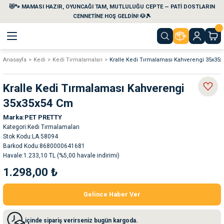
😻🐾 MAMASI HAZIR, OYUNCAĞI TAM, MUTLULUĞU CEPTE — PATİ DOSTLARIN
Geri Dön
Geri Dön
Geri Dön
Geri Dön
Geri Dön
Geri Dön
CENNETİNE HOŞ GELDİN! 🐶🎾
Anasayfa
Kedi
Kedi Tırmalamaları
Kralle Kedi Tırmalaması Kahverengi 35x35
aları
maları
eri
emi
Kralle Kedi Tırmalaması Kahverengi
i
sleri
kvaryumları
35x35x54 Cm
Marka
PET PRETTY
e Temizlik Ürünleri
eleri
ı
suarları
Kategori
Kedi Tırmalamaları
Stok Kodu
LA.58094
rları
leri
ler
ğı
Barkod Kodu
8680000641681
Havale
1.233,10 TL (%5,00 havale indirimi)
1.298,00 ₺
ları
rünleri
ları
Gelince Haber Ver
rı
maları
rı
suarları
içinde sipariş verirseniz bugün kargoda.
nleri
rünleri
ğı