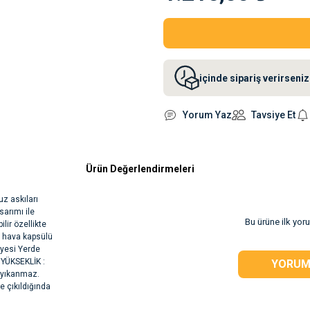
içinde sipariş verirsen
Yorum Yaz
Tavsiye Et
Ürün Değerlendirmeleri
uz askıları
sarımı ile
Bu ürüne ilk yor
lir özellikte
t hava kapsülü
iyesi Yerde
 YÜKSEKLİK :
YORUM
 yıkanmaz.
e çıkıldığında