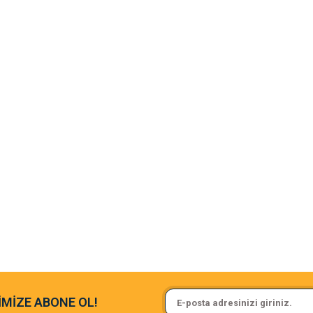
rsiz gördüğünüz
argo fimrasın da bir sorun yaşadım ve arkadaşlar çok hızlı bir şekil de
Sa**** On******
İMİZE ABONE OL!