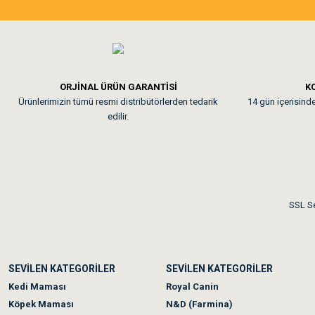
Tavşanım kafesinin kalites
Em**** Ha****** Ka****
ORJİNAL ÜRÜN GARANTİSİ
KO
Ürünlerimizin tümü resmi distribütörlerden tedarik
14 gün içerisinde 
Kedilerim beğeniyorlar. Mem
edilir.
Me***** Ya******
Akşam verdiğim sipariş bir
SSL Se
Ka***** Ar******
SEVİLEN KATEGORİLER
SEVİLEN KATEGORİLER
Ufak bir sorun harici soru
Kedi Maması
Royal Canin
Köpek Maması
N&D (Farmina)