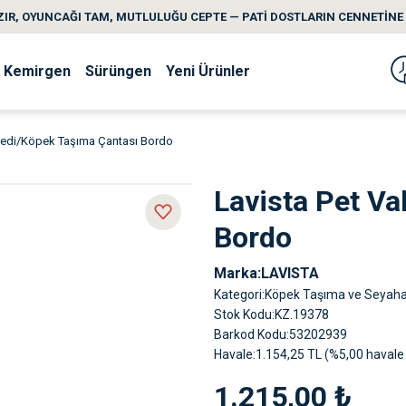
IR, OYUNCAĞI TAM, MUTLULUĞU CEPTE — PATİ DOSTLARIN CENNETİNE 
Kemirgen
Sürüngen
Yeni Ürünler
 Kedi/Köpek Taşıma Çantası Bordo
Lavista Pet Va
Bordo
Marka
LAVISTA
Kategori
Köpek Taşıma ve Seyahat
Stok Kodu
KZ.19378
Barkod Kodu
53202939
Havale
1.154,25 TL (%5,00 havale 
1.215,00 ₺