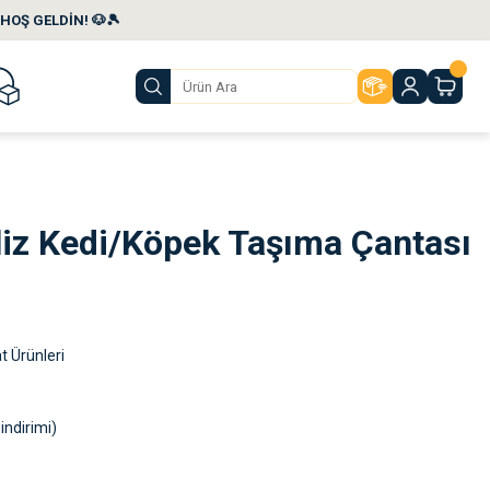
HOŞ GELDİN! 🐶🎾
liz Kedi/Köpek Taşıma Çantası
 Ürünleri
indirimi)