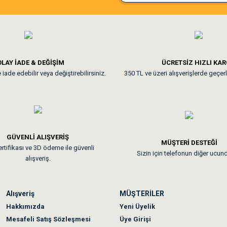
ine ve paketlemesine bayıldım
Pamuk için aradığım tüm oyuncak
**
LAY İADE & DEĞİŞİM
ÜCRETSİZ HIZLI KA
iade edebilir veya değiştirebilirsiniz.
350 TL ve üzeri alışverişlerde geçerl
nunuz. Uygun fiyatta olması iyi.
GÜVENLİ ALIŞVERİŞ
 sonraki gün elime ulaştı. Jack russell köpeğim severek yedi. Tüy dur
MÜŞTERİ DESTEĞİ
rtifikası ve 3D ödeme ile güvenli
Sizin için telefonun diğer ucun
alışveriş.
Alışveriş
MÜŞTERİLER
n olmadı sağolsunlar onuda hemen çözdüler
Hakkımızda
Yeni Üyelik
Mesafeli Satış Sözleşmesi
Üye Girişi