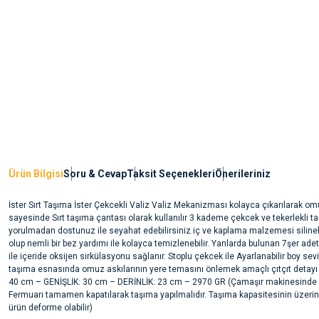
Ürün Bilgisi
Soru & Cevap
Taksit Seçenekleri
Önerileriniz
İster Sırt Taşıma İster Çekcekli Valiz Valiz Mekanizması kolayca çıkarılarak om
sayesinde Sırt taşıma çantası olarak kullanılır 3 kademe çekcek ve tekerlekli ta
yorulmadan dostunuz ile seyahat edebilirsiniz.iç ve kaplama malzemesi silinebi
olup nemli bir bez yardımı ile kolayca temizlenebilir. Yanlarda bulunan 7şer ade
ile içeride oksijen sirkülasyonu sağlanır. Stoplu çekcek ile Ayarlanabilir boy sev
taşıma esnasında omuz askılarının yere temasını önlemek amaçlı çıtçıt detayı
40 cm – GENİŞLİK: 30 cm – DERİNLİK: 23 cm – 2970 GR (Çamaşır makinesinde
Fermuarı tamamen kapatılarak taşıma yapılmalıdır. Taşıma kapasitesinin üzerin
ürün deforme olabilir)