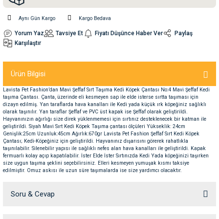
Aynı Gün Kargo
Kargo Bedava
nleri
rünleri
manları
esuarları
Yorum Yaz
Tavsiye Et
Fiyatı Düşünce Haber Ver
Paylaş
Karşılaştır
Ürün Bilgisi
ntaları
otoru
Lavista Pet Fashion’dan Mavi Şeffaf Sırt Taşıma Kedi Köpek Çantası No:4 Mavi Şeffaf Kedi
taşıma Çantası. Çanta, üzerinde eli kesmeyen sap ile elde isterse sırtta taşıması için
arı
 Su Kabları
arı
dizayn edilmiş. Yan taraflarda hava kanalları ile Kedi yada küçük ırk köpeğiniz sağlıklı
olarak taşınılır. Yan taraflar Şeffaf ve PVC üst kapak ise Şeffaf olarak geliştirildi.
Hayvanınızın ağırlığı size direk yüklenmemesi için sırtınız desteklenecek bir katman ile
anları
geliştirildi. Siyah Mavi Sırt Kedi Köpek Taşıma çantası ölçüleri Yükseklik: 24cm
Genişlik:25cm Uzunluk:45cm Ağırlık:670gr Lavista Pet Fashion Şeffaf Sırt Kedi Köpek
Çantası; Kedi-Köpeğiniz için geliştirildi. Hayvanınız dışarısını görerek rahatlıkla
taşınılabilir. Silenebilir yapısı ile sağlıklı nefes alan hava kanalları ile geliştirildi. Kapak
nları
fermuarlı kolay açıp kapatılabilir. İster Elde İster Sırtınızda Kedi Yada köpeğinizi taşırken
size uygun taşıma şeklini seçebilirsiniz. Elleri kesmeyen yumuşak kısmı taksiye
edilmiştir. Omuz askısı ile uzun süre taşımalarda ise size yardımcı olacaktır.
ları
 Kemikleri
Soru & Cevap
nleri
e Seyahat Ürünleri