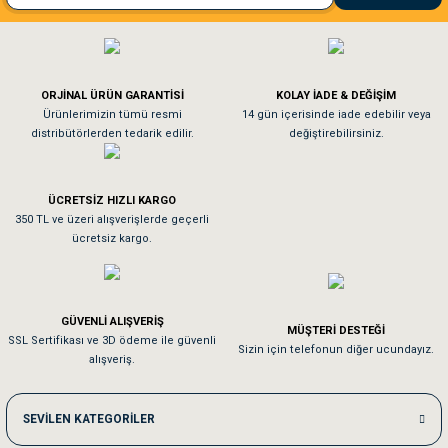
El**** Ek******
Gönder
Köpeğim bayıldı hediyeler için teşekkürler
ORJİNAL ÜRÜN GARANTİSİ
KOLAY İADE & DEĞİŞİM
As**** Tu******
Ürünlerimizin tümü resmi
14 gün içerisinde iade edebilir veya
distribütörlerden tedarik edilir.
değiştirebilirsiniz.
Tavşanım kafesinin kalitesine ve paketlemesine bayıldım
ÜCRETSİZ HIZLI KARGO
Sa**** On******
350 TL ve üzeri alışverişlerde geçerli
ücretsiz kargo.
Pamuk için aradığım tüm oyuncaklar mevcut
Em**** Ha****** Ka******
GÜVENLİ ALIŞVERİŞ
MÜŞTERİ DESTEĞİ
SSL Sertifikası ve 3D ödeme ile güvenli
Kedilerim beğeniyorlar. Memnunuz. Uygun fiyatta olması iyi.
Sizin için telefonun diğer ucundayız.
alışveriş.
Me***** Ya******
SEVİLEN KATEGORİLER
Akşam verdiğim sipariş bir sonraki gün elime ulaştı. Jack russell köpeğim se