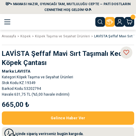
😻🐾 MAMASI HAZIR, OYUNCAĞI TAM, MUTLULUĞU CEPTE — PATİ DOSTLARIN
Geri Dön
Geri Dön
Geri Dön
Geri Dön
Geri Dön
Geri Dön
CENNETİNE HOŞ GELDİN! 🐶🎾
Anasayfa
Köpek
Köpek Taşıma ve Seyahat Ürünleri
LAVİSTA Şeffaf Mavi Sırt 
aları
maları
eri
emi
LAVİSTA Şeffaf Mavi Sırt Taşımalı Kedi
i
sleri
kvaryumları
Köpek Çantası
Marka
LAVISTA
e Temizlik Ürünleri
eleri
ı
suarları
Kategori
Köpek Taşıma ve Seyahat Ürünleri
Stok Kodu
KZ.19349
rları
leri
ler
ğı
Barkod Kodu
53202794
Havale
631,75 TL (%5,00 havale indirimi)
665,00 ₺
ları
rünleri
ları
Gelince Haber Ver
rı
maları
rı
suarları
içinde sipariş verirseniz bugün kargoda.
nleri
rünleri
ğı