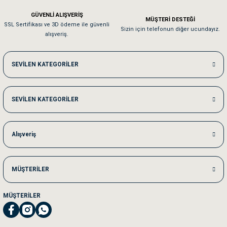
Em**** Ha****** Ka******
GÜVENLİ ALIŞVERİŞ
MÜŞTERİ DESTEĞİ
SSL Sertifikası ve 3D ödeme ile güvenli
Kedilerim beğeniyorlar. Memnunuz. Uygun fiyatta olması iyi.
Sizin için telefonun diğer ucundayız.
alışveriş.
Me***** Ya******
SEVİLEN KATEGORİLER
Akşam verdiğim sipariş bir sonraki gün elime ulaştı. Jack russell köpeğim se
SEVİLEN KATEGORİLER
Ka***** Ar******
Ufak bir sorun harici sorun olmadı sağolsunlar onuda hemen çözdüler
Alışveriş
MÜŞTERİLER
MÜŞTERİLER