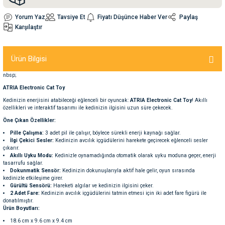
Yorum Yaz
Tavsiye Et
Fiyatı Düşünce Haber Ver
Paylaş
nleri
rünleri
manları
esuarları
Karşılaştır
Ürün Bilgisi
nbsp;
ntaları
otoru
ATRIA Electronic Cat Toy
Kedinizin enerjisini atabileceği eğlenceli bir oyuncak:
ATRIA Electronic Cat Toy
! Akıllı
arı
 Su Kabları
arı
özellikleri ve interaktif tasarımı ile kedinizin ilgisini uzun süre çekecek.
Öne Çıkan Özellikler:
anları
Pille Çalışma:
3 adet pil ile çalışır, böylece sürekli enerji kaynağı sağlar.
İlgi Çekici Sesler:
Kedinizin avcılık içgüdülerini harekete geçirecek eğlenceli sesler
çıkarır.
nları
Akıllı Uyku Modu:
Kedinizle oynamadığında otomatik olarak uyku moduna geçer, enerji
tasarrufu sağlar.
Dokunmatik Sensör:
Kedinizin dokunuşlarıyla aktif hale gelir, oyun sırasında
kedinizle etkileşime girer.
ları
 Kemikleri
Gürültü Sensörü:
Hareketi algılar ve kedinizin ilgisini çeker.
2 Adet Fare:
Kedinizin avcılık içgüdülerini tatmin etmesi için iki adet fare figürü ile
donatılmıştır.
nleri
e Seyahat Ürünleri
Ürün Boyutları:
18.6 cm x 9.6 cm x 9.4 cm