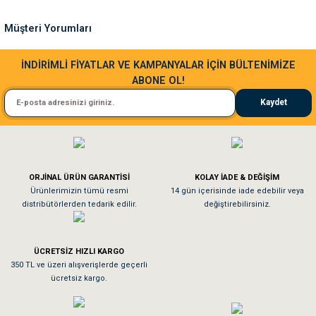
Ürün fiyatı diğer sitelerden daha pahalı.
Müşteri Yorumları
Bu ürüne benzer farklı alternatifler olmalı.
Sa**** Ta******
İNDİRİMLİ FİYATLAR VE KAMPANYALAR İÇİN BÜLTENİMİZE
ABONE OL!
Kedim taze mamaya bayıldı kargo fimrasın da bir sorun yaşadım ve arkadaşlar ço
Kaydet
El**** Ek******
Gönder
Köpeğim bayıldı hediyeler için teşekkürler
ORJİNAL ÜRÜN GARANTİSİ
KOLAY İADE & DEĞİŞİM
As**** Tu******
Ürünlerimizin tümü resmi
14 gün içerisinde iade edebilir veya
distribütörlerden tedarik edilir.
değiştirebilirsiniz.
Tavşanım kafesinin kalitesine ve paketlemesine bayıldım
ÜCRETSİZ HIZLI KARGO
Sa**** On******
350 TL ve üzeri alışverişlerde geçerli
ücretsiz kargo.
Pamuk için aradığım tüm oyuncaklar mevcut