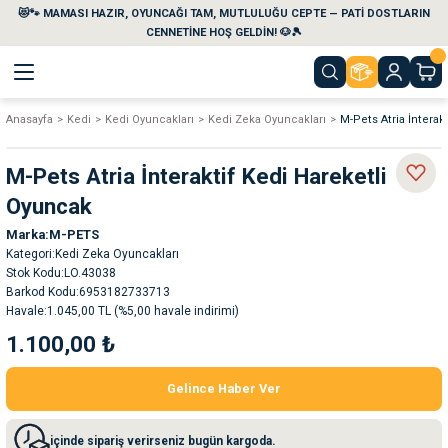
😻🐾 MAMASI HAZIR, OYUNCAĞI TAM, MUTLULUĞU CEPTE — PATİ DOSTLARIN
Geri Dön
Geri Dön
Geri Dön
Geri Dön
Geri Dön
Geri Dön
CENNETİNE HOŞ GELDİN! 🐶🎾
Anasayfa
Kedi
Kedi Oyuncakları
Kedi Zeka Oyuncakları
M-Pets Atria İnterak
aları
maları
eri
emi
M-Pets Atria İnteraktif Kedi Hareketli
i
sleri
kvaryumları
Oyuncak
Marka
M-PETS
e Temizlik Ürünleri
eleri
ı
suarları
Kategori
Kedi Zeka Oyuncakları
Stok Kodu
LO.43038
rları
leri
ler
ğı
Barkod Kodu
6953182733713
Havale
1.045,00 TL (%5,00 havale indirimi)
1.100,00 ₺
ları
rünleri
ları
Gelince Haber Ver
rı
maları
rı
suarları
içinde sipariş verirseniz bugün kargoda.
nleri
rünleri
ğı