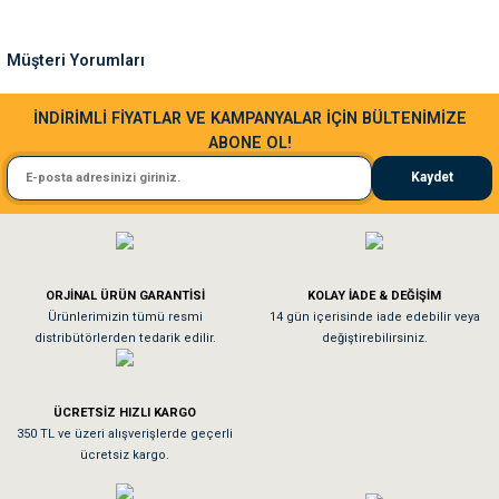
Ürün bilgilerinde hatalar bulunuyor.
Ürün fiyatı diğer sitelerden daha pahalı.
Müşteri Yorumları
Bu ürüne benzer farklı alternatifler olmalı.
Sa**** Ta******
İNDİRİMLİ FİYATLAR VE KAMPANYALAR İÇİN BÜLTENİMİZE
ABONE OL!
Kedim taze mamaya bayıldı kargo fimrasın da bir sorun yaşadım ve arkadaşlar ço
Kaydet
El**** Ek******
Gönder
Köpeğim bayıldı hediyeler için teşekkürler
ORJİNAL ÜRÜN GARANTİSİ
KOLAY İADE & DEĞİŞİM
As**** Tu******
Ürünlerimizin tümü resmi
14 gün içerisinde iade edebilir veya
distribütörlerden tedarik edilir.
değiştirebilirsiniz.
Tavşanım kafesinin kalitesine ve paketlemesine bayıldım
ÜCRETSİZ HIZLI KARGO
Sa**** On******
350 TL ve üzeri alışverişlerde geçerli
ücretsiz kargo.
Pamuk için aradığım tüm oyuncaklar mevcut