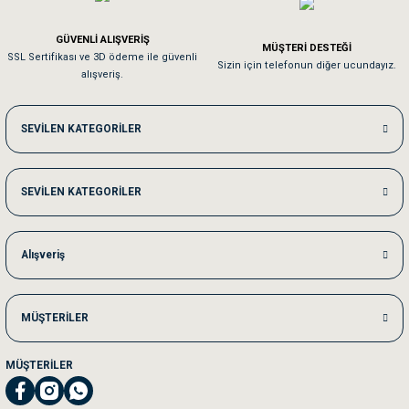
Em**** Ha****** Ka******
GÜVENLİ ALIŞVERİŞ
MÜŞTERİ DESTEĞİ
SSL Sertifikası ve 3D ödeme ile güvenli
Kedilerim beğeniyorlar. Memnunuz. Uygun fiyatta olması iyi.
Sizin için telefonun diğer ucundayız.
alışveriş.
Me***** Ya******
SEVİLEN KATEGORİLER
Akşam verdiğim sipariş bir sonraki gün elime ulaştı. Jack russell köpeğim se
SEVİLEN KATEGORİLER
Ka***** Ar******
Ufak bir sorun harici sorun olmadı sağolsunlar onuda hemen çözdüler
Alışveriş
MÜŞTERİLER
MÜŞTERİLER