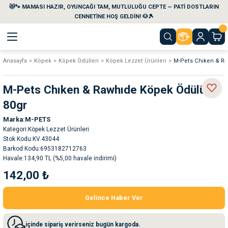
😻🐾 MAMASI HAZIR, OYUNCAĞI TAM, MUTLULUĞU CEPTE — PATİ DOSTLARIN
Geri Dön
Geri Dön
Geri Dön
Geri Dön
Geri Dön
Geri Dön
CENNETİNE HOŞ GELDİN! 🐶🎾
Anasayfa
Köpek
Köpek Ödülleri
Köpek Lezzet Ürünleri
M-Pets Chıken & Ra
aları
maları
eri
emi
M-Pets Chıken & Rawhıde Köpek Ödülü
i
sleri
kvaryumları
80gr
Marka
M-PETS
e Temizlik Ürünleri
eleri
ı
suarları
Kategori
Köpek Lezzet Ürünleri
Stok Kodu
KV.43044
rları
leri
ler
ğı
Barkod Kodu
6953182712763
Havale
134,90 TL (%5,00 havale indirimi)
142,00 ₺
ları
rünleri
ları
Gelince Haber Ver
rı
maları
rı
suarları
içinde sipariş verirseniz bugün kargoda.
nleri
rünleri
ğı