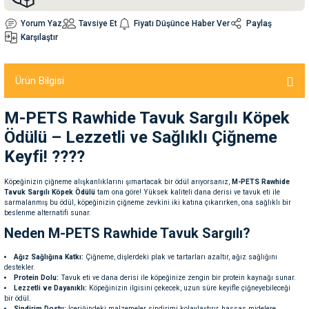
Yorum Yaz
Tavsiye Et
Fiyatı Düşünce Haber Ver
Paylaş
nleri
rünleri
manları
esuarları
Karşılaştır
Ürün Bilgisi
ntaları
otoru
M-PETS Rawhide Tavuk Sargılı Köpek
Ödülü – Lezzetli ve Sağlıklı Çiğneme
arı
 Su Kabları
arı
Keyfi! ????
anları
Köpeğinizin çiğneme alışkanlıklarını şımartacak bir ödül arıyorsanız,
M-PETS Rawhide
Tavuk Sargılı Köpek Ödülü
tam ona göre! Yüksek kaliteli dana derisi ve tavuk eti ile
sarmalanmış bu ödül, köpeğinizin çiğneme zevkini iki katına çıkarırken, ona sağlıklı bir
nları
beslenme alternatifi sunar.
Neden M-PETS Rawhide Tavuk Sargılı?
ları
 Kemikleri
Ağız Sağlığına Katkı:
Çiğneme, dişlerdeki plak ve tartarları azaltır, ağız sağlığını
destekler.
Protein Dolu:
Tavuk eti ve dana derisi ile köpeğinize zengin bir protein kaynağı sunar.
nleri
e Seyahat Ürünleri
Lezzetli ve Dayanıklı:
Köpeğinizin ilgisini çekecek, uzun süre keyifle çiğneyebileceği
bir ödül.
Sindirim Dostu:
İçeriğindeki malzemeler sindirimi kolaylaştırır, hassas midelere