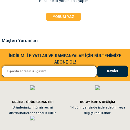
Bu ürüne ilk yorumu siz yapın!
Ürün resmi kalitesiz, bozuk veya görüntülenemiyor.
YORUM YAZ
Ürün açıklamasında eksik bilgiler bulunuyor.
Ürün bilgilerinde hatalar bulunuyor.
Ürün fiyatı diğer sitelerden daha pahalı.
Müşteri Yorumları
Bu ürüne benzer farklı alternatifler olmalı.
Sa**** Ta******
İNDİRİMLİ FİYATLAR VE KAMPANYALAR İÇİN BÜLTENİMİZE
ABONE OL!
Kedim taze mamaya bayıldı kargo fimrasın da bir sorun yaşadım ve arkadaşlar ço
Kaydet
El**** Ek******
Gönder
Köpeğim bayıldı hediyeler için teşekkürler
ORJİNAL ÜRÜN GARANTİSİ
KOLAY İADE & DEĞİŞİM
As**** Tu******
Ürünlerimizin tümü resmi
14 gün içerisinde iade edebilir veya
distribütörlerden tedarik edilir.
değiştirebilirsiniz.
Tavşanım kafesinin kalitesine ve paketlemesine bayıldım