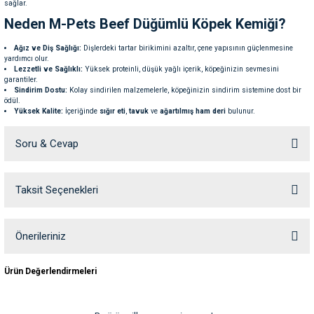
sağlar.
ve Temizlik
rı
Neden M-Pets Beef Düğümlü Köpek Kemiği?
e Ek Besinler
ı
Ağız ve Diş Sağlığı:
Dişlerdeki tartar birikimini azaltır, çene yapısının güçlenmesine
yardımcı olur.
Lezzetli ve Sağlıklı:
Yüksek proteinli, düşük yağlı içerik, köpeğinizin sevmesini
garantiler.
Su Kapları
ve Ek Besinleri
Sindirim Dostu:
Kolay sindirilen malzemelerle, köpeğinizin sindirim sistemine dost bir
ödül.
Yüksek Kalite:
İçeriğinde
sığır eti
,
tavuk
ve
ağartılmış ham deri
bulunur.
eri
Kemik İçeriği:
Soru & Cevap
Ağartılmış ham deri (%82,35)
eri
Tavuk (%11,73)
Sığır eti (%3,91)
Gliserin, soya proteini, mısır nişastası ve potasyum sorbat
Taksit Seçenekleri
Ürün hakkında henüz soru sorulmamış.
Paket İçeriği:
nleri
7 adet köpek kemiği, her biri
6 cm
uzunluğunda, toplamda
84 gr
ağırlığındadır.
Köpeğinizin çene sağlığını desteklerken, ona lezzetli bir ödül sunmak için
M-Pets
ları
Soru Sor
Önerileriniz
Trusty Beef Düğümlü Köpek Kemiği
ideal bir seçim!
nbsp;
Bu ürünün fiyat bilgisi, resim, ürün açıklamalarında ve diğer konularda
Ürün Değerlendirmeleri
yetersiz gördüğünüz noktaları öneri formunu kullanarak tarafımıza
iletebilirsiniz.
Görüş ve önerileriniz için teşekkür ederiz.