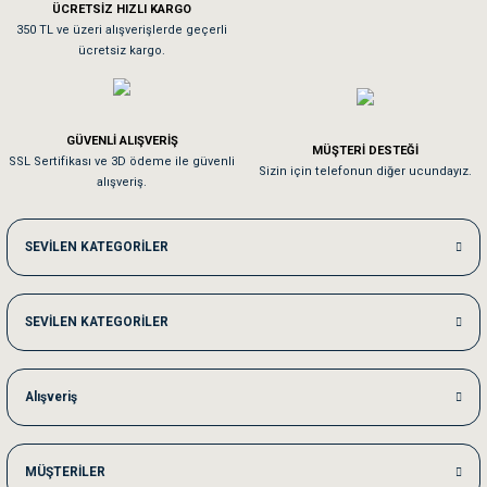
ÜCRETSİZ HIZLI KARGO
Sa**** On******
350 TL ve üzeri alışverişlerde geçerli
ücretsiz kargo.
Pamuk için aradığım tüm oyuncaklar mevcut
Em**** Ha****** Ka******
GÜVENLİ ALIŞVERİŞ
MÜŞTERİ DESTEĞİ
SSL Sertifikası ve 3D ödeme ile güvenli
Kedilerim beğeniyorlar. Memnunuz. Uygun fiyatta olması iyi.
Sizin için telefonun diğer ucundayız.
alışveriş.
Me***** Ya******
SEVİLEN KATEGORİLER
Akşam verdiğim sipariş bir sonraki gün elime ulaştı. Jack russell köpeğim se
SEVİLEN KATEGORİLER
Ka***** Ar******
Ufak bir sorun harici sorun olmadı sağolsunlar onuda hemen çözdüler
Alışveriş
MÜŞTERİLER