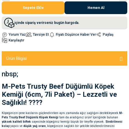
Sepete Ekle
Hemen Al
nleri
rünleri
manları
esuarları
içinde sipariş verirseniz bugün kargoda.
Yorum Yaz
Tavsiye Et
Fiyatı Düşünce Haber Ver
Paylaş
Karşılaştır
ntaları
otoru
Ürün Bilgisi
arı
 Su Kabları
arı
nbsp;
anları
M-Pets Trusty Beef Düğümlü Köpek
nları
Kemiği (6cm, 7li Paket) – Lezzetli ve
Sağlıklı! ????
ları
 Kemikleri
Köpeğinizin çene kaslarını güçlendirirken aynı zamanda ağız sağlığını destekleyecek
M-
Pets Trusty Beef Düğümlü Köpek Kemiği
tam da aradığınız ürün! İçeriğinde bulunan
nleri
e Seyahat Ürünleri
yüksek kaliteli biftek
sayesinde köpeğiniz kemiği büyük bir keyifle yiyecek.
Sindirilmesi
kolay
yapısı ve
düşük yağ oranı
, köpeğinizin sağlıklı bir şekilde ödüllendirilmesini