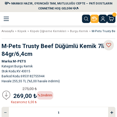
😻🐾 MAMASI HAZIR, OYUNCAĞI TAM, MUTLULUĞU CEPTE — PATİ DOSTLARIN
Geri Dön
Geri Dön
Geri Dön
Geri Dön
Geri Dön
Geri Dön
CENNETİNE HOŞ GELDİN! 🐶🎾
Anasayfa
Köpek
Köpek Çiğneme Kemikleri
Burgu Kemik
M-Pets Trusty Be
aları
maları
eri
emi
M-Pets Trusty Beef Düğümlü Kemik 7li
i
sleri
kvaryumları
84gr/6,4cm
Marka
M-PETS
e Temizlik Ürünleri
eleri
ı
suarları
Kategori
Burgu Kemik
Stok Kodu
KV.43015
rları
leri
ler
ğı
Barkod Kodu
6953182755944
Havale
255,55 TL (%5,00 havale indirimi)
275,00 ₺
ları
rünleri
ları
269,00 ₺
%2
indirim
Kazancınız 6,00 ₺
rı
maları
rı
suarları
nleri
rünleri
ğı