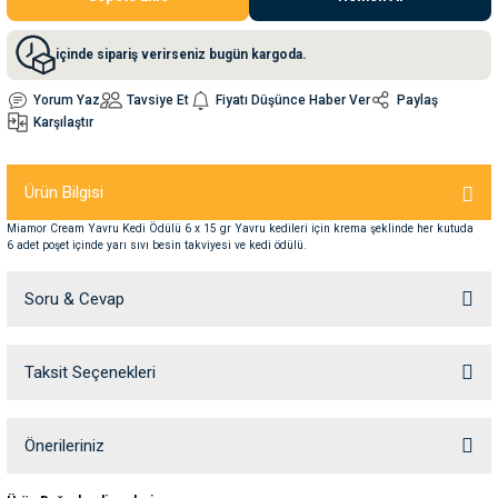
nleri
rünleri
manları
esuarları
içinde sipariş verirseniz bugün kargoda.
Yorum Yaz
Tavsiye Et
Fiyatı Düşünce Haber Ver
Paylaş
Karşılaştır
ntaları
otoru
Ürün Bilgisi
arı
 Su Kabları
arı
Miamor Cream Yavru Kedi Ödülü 6 x 15 gr Yavru kedileri için krema şeklinde her kutuda
6 adet poşet içinde yarı sıvı besin takviyesi ve kedi ödülü.
anları
Soru & Cevap
nları
Taksit Seçenekleri
Ürün hakkında henüz soru sorulmamış.
ları
 Kemikleri
Soru Sor
Önerileriniz
nleri
e Seyahat Ürünleri
Bu ürünün fiyat bilgisi, resim, ürün açıklamalarında ve diğer konularda