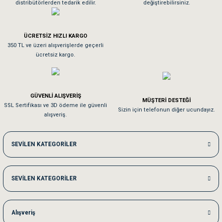
distribütörlerden tedarik edilir.
değiştirebilirsiniz.
Tavşanım kafesinin kalitesine ve paketlemesine bayıldım
ÜCRETSİZ HIZLI KARGO
Sa**** On******
350 TL ve üzeri alışverişlerde geçerli
ücretsiz kargo.
Pamuk için aradığım tüm oyuncaklar mevcut
Em**** Ha****** Ka******
GÜVENLİ ALIŞVERİŞ
MÜŞTERİ DESTEĞİ
SSL Sertifikası ve 3D ödeme ile güvenli
Kedilerim beğeniyorlar. Memnunuz. Uygun fiyatta olması iyi.
Sizin için telefonun diğer ucundayız.
alışveriş.
Me***** Ya******
SEVİLEN KATEGORİLER
Akşam verdiğim sipariş bir sonraki gün elime ulaştı. Jack russell köpeğim se
SEVİLEN KATEGORİLER
Ka***** Ar******
Ufak bir sorun harici sorun olmadı sağolsunlar onuda hemen çözdüler
Alışveriş