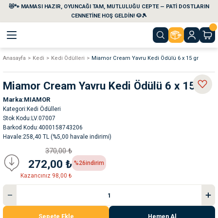
😻🐾 MAMASI HAZIR, OYUNCAĞI TAM, MUTLULUĞU CEPTE — PATİ DOSTLARIN
Geri Dön
Geri Dön
Geri Dön
Geri Dön
Geri Dön
Geri Dön
CENNETİNE HOŞ GELDİN! 🐶🎾
Anasayfa
Kedi
Kedi Ödülleri
Miamor Cream Yavru Kedi Ödülü 6 x 15 gr
aları
maları
eri
emi
Miamor Cream Yavru Kedi Ödülü 6 x 15 gr
i
sleri
kvaryumları
Marka
MIAMOR
Kategori
Kedi Ödülleri
e Temizlik Ürünleri
eleri
ı
suarları
Stok Kodu
LV.07007
Barkod Kodu
4000158743206
Havale
258,40 TL (%5,00 havale indirimi)
rları
leri
ler
ğı
370,00 ₺
272,00 ₺
%26
indirim
ları
rünleri
ları
Kazancınız 98,00 ₺
rı
maları
rı
suarları
Sepete Ekle
Hemen Al
nleri
rünleri
ğı