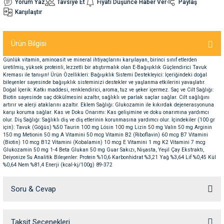
Yorum Yaz
Tavsiye Et
Fiyatı Düşünce Haber Ver
Paylaş
Karşılaştır
nleri
rünleri
manları
esuarları
Ürün Bilgisi
Günlük vitamin, aminoasit ve mineral ihtiyaçlarını karşılayan, birinci sınıf etlerden
üretilmiş, yüksek proteinli, lezzetli bir atıştırmalık olan E-Bağışıklık Güçlendirici Tavuk
Kreması ile tanışın! Ürün Özellikleri: Bağışıklık Sistemi Destekleyici: İçeriğindeki doğal
ntaları
otoru
bileşenler sayesinde bağışıklık sisteminizi destekler ve yaşlanma etkilerini yavaşlatır.
Doğal İçerik: Katkı maddesi, renklendirici, aroma, tuz ve şeker içermez. Saç ve Cilt Sağlığı:
Biotin sayesinde saç dökülmesini azaltır, sağlıklı ve parlak saçlar sağlar. Cilt sağlığını
arı
 Su Kabları
arı
artırır ve alerji ataklarını azaltır. Eklem Sağlığı: Glukozamin ile kıkırdak dejenerasyonuna
karşı koruma sağlar. Kas ve Doku Onarımı: Kas gelişimine ve doku onarımına yardımcı
olur. Diş Sağlığı: Sağlıklı diş ve diş etlerinin korunmasına yardımcı olur. İçindekiler (100 gr
için): Tavuk (Göğüs) %50 Taurin 100 mg Lösin 100 mg Lizin 50 mg Valin 50 mg Arginin
anları
150 mg Metionin 50 mg A Vitamini 50 mcg Vitamin B2 (Riboflavin) 60 mcg B7 Vitamini
(Biotin) 10 mcg B12 Vitamini (Kobalamin) 10 mcg E Vitamini 1 mg K2 Vitamini 7 mcg
Glukozamin 50 mg 1-4 Beta Glukan 50 mg Guar Sakızı, Nişasta, Yeşil Çay Ekstraktı,
nları
Deiyonize Su Analitik Bileşenler: Protein %10,6 Karbonhidrat %3,21 Yağ %3,64 Lif %0,45 Kül
%0,64 Nem %81,4 Enerji (kcal-kj/100g) 89-372
ları
 Kemikleri
Soru & Cevap
nleri
e Seyahat Ürünleri
Taksit Seçenekleri
Ürün hakkında henüz soru sorulmamış.