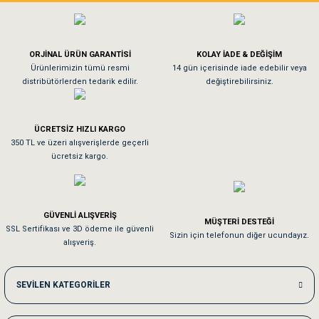
Köpeğim bayıldı hediyeler için teşekkürler
ORJİNAL ÜRÜN GARANTİSİ
KOLAY İADE & DEĞİŞİM
As**** Tu******
Ürünlerimizin tümü resmi
14 gün içerisinde iade edebilir veya
distribütörlerden tedarik edilir.
değiştirebilirsiniz.
Tavşanım kafesinin kalitesine ve paketlemesine bayıldım
ÜCRETSİZ HIZLI KARGO
Sa**** On******
350 TL ve üzeri alışverişlerde geçerli
ücretsiz kargo.
Pamuk için aradığım tüm oyuncaklar mevcut
Em**** Ha****** Ka******
GÜVENLİ ALIŞVERİŞ
MÜŞTERİ DESTEĞİ
SSL Sertifikası ve 3D ödeme ile güvenli
Kedilerim beğeniyorlar. Memnunuz. Uygun fiyatta olması iyi.
Sizin için telefonun diğer ucundayız.
alışveriş.
Me***** Ya******
SEVİLEN KATEGORİLER
Akşam verdiğim sipariş bir sonraki gün elime ulaştı. Jack russell köpeğim se