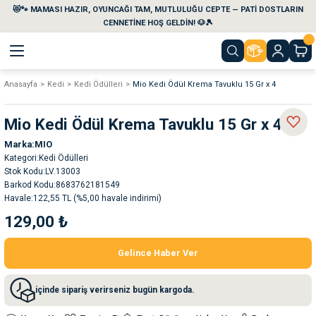
😻🐾 MAMASI HAZIR, OYUNCAĞI TAM, MUTLULUĞU CEPTE — PATİ DOSTLARIN
Geri Dön
Geri Dön
Geri Dön
Geri Dön
Geri Dön
Geri Dön
CENNETİNE HOŞ GELDİN! 🐶🎾
Anasayfa
Kedi
Kedi Ödülleri
Mio Kedi Ödül Krema Tavuklu 15 Gr x 4
aları
maları
eri
emi
Mio Kedi Ödül Krema Tavuklu 15 Gr x 4
i
sleri
kvaryumları
Marka
MIO
Kategori
Kedi Ödülleri
e Temizlik Ürünleri
eleri
ı
suarları
Stok Kodu
LV.13003
Barkod Kodu
8683762181549
Havale
122,55 TL (%5,00 havale indirimi)
rları
leri
ler
ğı
129,00 ₺
ları
rünleri
ları
Gelince Haber Ver
rı
maları
rı
suarları
içinde sipariş verirseniz bugün kargoda.
nleri
rünleri
ğı