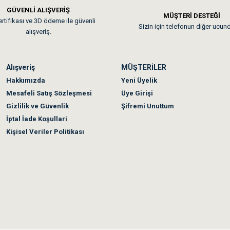
GÜVENLİ ALIŞVERİŞ
 sonraki gün elime ulaştı. Jack russell köpeğim severek yedi. Tüy dur
MÜŞTERİ DESTEĞİ
rtifikası ve 3D ödeme ile güvenli
Sizin için telefonun diğer ucun
alışveriş.
Alışveriş
MÜŞTERİLER
n olmadı sağolsunlar onuda hemen çözdüler
Hakkımızda
Yeni Üyelik
Mesafeli Satış Sözleşmesi
Üye Girişi
Gizlilik ve Güvenlik
Şifremi Unuttum
İptal İade Koşullari
Kişisel Veriler Politikası