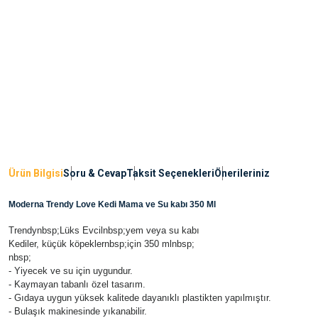
Ürün Bilgisi
Soru & Cevap
Taksit Seçenekleri
Önerileriniz
Moderna Trendy Love Kedi Mama ve Su kabı 350 Ml
Trendynbsp;Lüks Evcilnbsp;yem veya su kabı
Kediler, küçük köpeklernbsp;için 350 mlnbsp;
nbsp;
- Yiyecek ve su için uygundur.
- Kaymayan tabanlı özel tasarım.
- Gıdaya uygun yüksek kalitede dayanıklı plastikten yapılmıştır.
- Bulaşık makinesinde yıkanabilir.