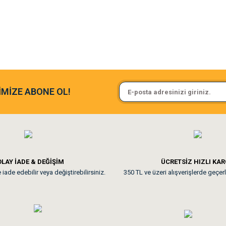
argo fimrasın da bir sorun yaşadım ve arkadaşlar çok hızlı bir şekil de
Sa**** On******
İMİZE ABONE OL!
ine ve paketlemesine bayıldım
Pamuk için aradığım tüm oyuncak
**
LAY İADE & DEĞİŞİM
ÜCRETSİZ HIZLI KA
iade edebilir veya değiştirebilirsiniz.
350 TL ve üzeri alışverişlerde geçerl
nunuz. Uygun fiyatta olması iyi.