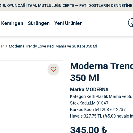
IR, OYUNCAĞI TAM, MUTLULUĞU CEPTE — PATİ DOSTLARIN CENNETİNE 
Kemirgen
Sürüngen
Yeni Ürünler
arı
Moderna Trendy Love Kedi Mama ve Su Kabı 350 Ml
Moderna Trend
350 Ml
Marka
MODERNA
Kategori
Kedi Plastik Mama ve Su 
Stok Kodu
LM.01047
Barkod Kodu
5412087012237
Havale
327,75 TL (%5,00 havale in
345,00 ₺