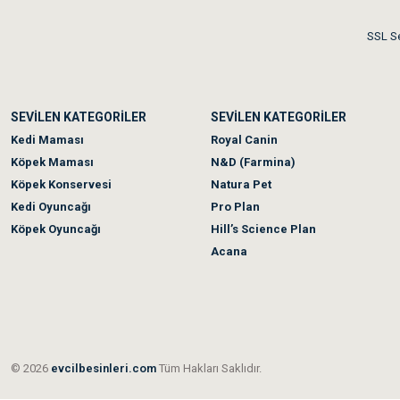
Akşam verdiğim sipariş bir
SSL Se
Ka***** Ar******
SEVİLEN KATEGORİLER
SEVİLEN KATEGORİLER
Ufak bir sorun harici soru
Kedi Maması
Royal Canin
Köpek Maması
N&D (Farmina)
Köpek Konservesi
Natura Pet
Kedi Oyuncağı
Pro Plan
Köpek Oyuncağı
Hill’s Science Plan
Acana
© 2026
evcilbesinleri.com
Tüm Hakları Saklıdır.