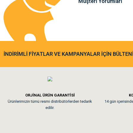
Müşteri Yorumları
Sa**** Ta******
Gönder
Kedim taze mamaya bayıldı k
As**** Tu******
İNDİRİMLİ FİYATLAR VE KAMPANYALAR İÇİN BÜLTEN
Tavşanım kafesinin kalites
Em**** Ha****** Ka****
ORJİNAL ÜRÜN GARANTİSİ
KO
Ürünlerimizin tümü resmi distribütörlerden tedarik
14 gün içerisinde 
Kedilerim beğeniyorlar. Mem
edilir.
Me***** Ya******