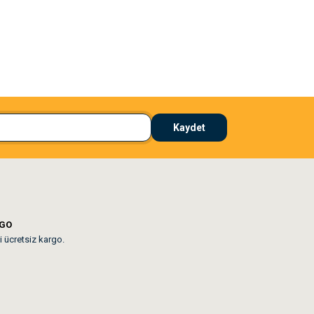
El**** Ek******
 çözdü
Köpeğim bayıldı hediyeler için teşekkürler
Kaydet
lar mevcut
RGO
i ücretsiz kargo.