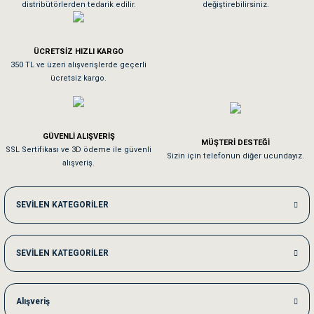
distribütörlerden tedarik edilir.
değiştirebilirsiniz.
Tavşanım kafesinin kalitesine ve paketlemesine bayıldım
ÜCRETSİZ HIZLI KARGO
Sa**** On******
350 TL ve üzeri alışverişlerde geçerli
ücretsiz kargo.
Pamuk için aradığım tüm oyuncaklar mevcut
Em**** Ha****** Ka******
GÜVENLİ ALIŞVERİŞ
MÜŞTERİ DESTEĞİ
SSL Sertifikası ve 3D ödeme ile güvenli
Kedilerim beğeniyorlar. Memnunuz. Uygun fiyatta olması iyi.
Sizin için telefonun diğer ucundayız.
alışveriş.
Me***** Ya******
SEVİLEN KATEGORİLER
Akşam verdiğim sipariş bir sonraki gün elime ulaştı. Jack russell köpeğim se
SEVİLEN KATEGORİLER
Ka***** Ar******
Ufak bir sorun harici sorun olmadı sağolsunlar onuda hemen çözdüler
Alışveriş