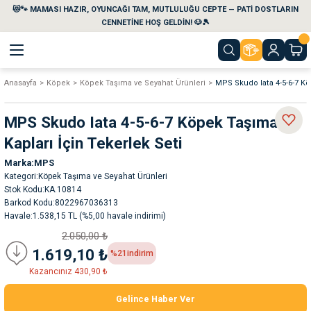
😻🐾 MAMASI HAZIR, OYUNCAĞI TAM, MUTLULUĞU CEPTE — PATİ DOSTLARIN
Geri Dön
Geri Dön
Geri Dön
Geri Dön
Geri Dön
Geri Dön
CENNETİNE HOŞ GELDİN! 🐶🎾
Anasayfa
Köpek
Köpek Taşıma ve Seyahat Ürünleri
MPS Skudo Iata 4-5-6-7 Kö
aları
maları
eri
emi
MPS Skudo Iata 4-5-6-7 Köpek Taşıma
i
sleri
kvaryumları
Kapları İçin Tekerlek Seti
Marka
MPS
e Temizlik Ürünleri
eleri
ı
suarları
Kategori
Köpek Taşıma ve Seyahat Ürünleri
Stok Kodu
KA.10814
rları
leri
ler
ğı
Barkod Kodu
8022967036313
Havale
1.538,15 TL (%5,00 havale indirimi)
2.050,00 ₺
ları
rünleri
ları
1.619,10 ₺
%21
indirim
Kazancınız 430,90 ₺
rı
maları
rı
suarları
Gelince Haber Ver
nleri
rünleri
ğı