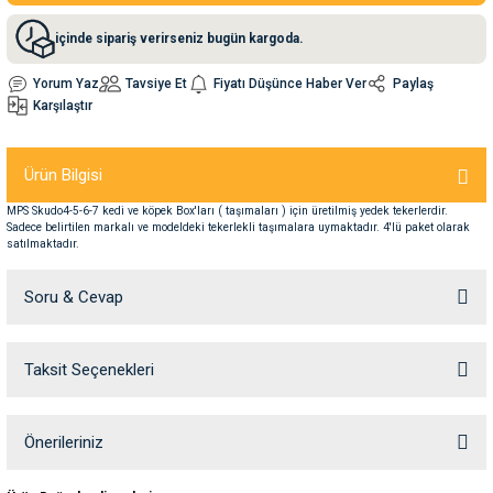
içinde sipariş verirseniz bugün kargoda.
nleri
rünleri
manları
esuarları
Yorum Yaz
Tavsiye Et
Fiyatı Düşünce Haber Ver
Paylaş
Karşılaştır
ntaları
otoru
Ürün Bilgisi
MPS Skudo4-5-6-7 kedi ve köpek Box'ları ( taşımaları ) için üretilmiş yedek tekerlerdir.
arı
 Su Kabları
arı
Sadece belirtilen markalı ve modeldeki tekerlekli taşımalara uymaktadır. 4'lü paket olarak
satılmaktadır.
anları
Soru & Cevap
nları
Taksit Seçenekleri
Ürün hakkında henüz soru sorulmamış.
ları
 Kemikleri
Soru Sor
Önerileriniz
nleri
e Seyahat Ürünleri
Bu ürünün fiyat bilgisi, resim, ürün açıklamalarında ve diğer konularda