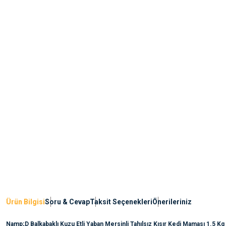
Ürün Bilgisi
Soru & Cevap
Taksit Seçenekleri
Önerileriniz
Namp;D Balkabaklı Kuzu Etli Yaban Mersinli Tahılsız Kısır Kedi Maması 1.5 Kg