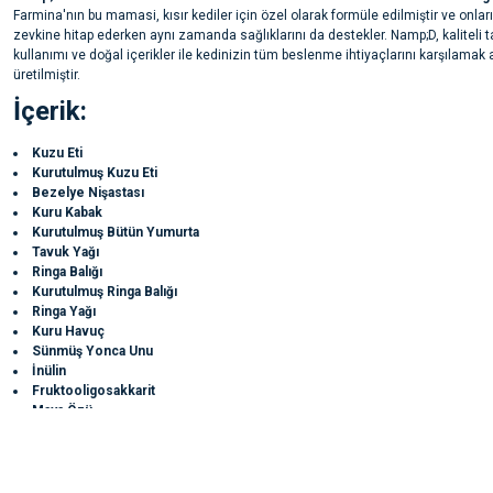
Farmina'nın bu mamasi, kısır kediler için özel olarak formüle edilmiştir ve onla
zevkine hitap ederken aynı zamanda sağlıklarını da destekler. Namp;D, kaliteli t
kullanımı ve doğal içerikler ile kedinizin tüm beslenme ihtiyaçlarını karşılamak
üretilmiştir.
İçerik:
Kuzu Eti
Kurutulmuş Kuzu Eti
Bezelye Nişastası
Kuru Kabak
Kurutulmuş Bütün Yumurta
Tavuk Yağı
Ringa Balığı
Kurutulmuş Ringa Balığı
Ringa Yağı
Kuru Havuç
Sünmüş Yonca Unu
İnülin
Fruktooligosakkarit
Maya Özü
Bu ürünün fiyat bilgisi, resim, ürün açıklamalarında ve diğer konularda yete
Kuru Nar
noktaları öneri formunu kullanarak tarafımıza iletebilirsiniz.
Kuru Elma
Ürün hakkında henüz soru sorulmamış.
Görüş ve önerileriniz için teşekkür ederiz.
Kuru Ispanak
Psyllium Tohum Kabuğu