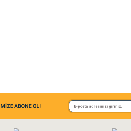
argo fimrasın da bir sorun yaşadım ve arkadaşlar çok hızlı bir şekil de
Sa**** On******
İMİZE ABONE OL!
ine ve paketlemesine bayıldım
Pamuk için aradığım tüm oyuncak