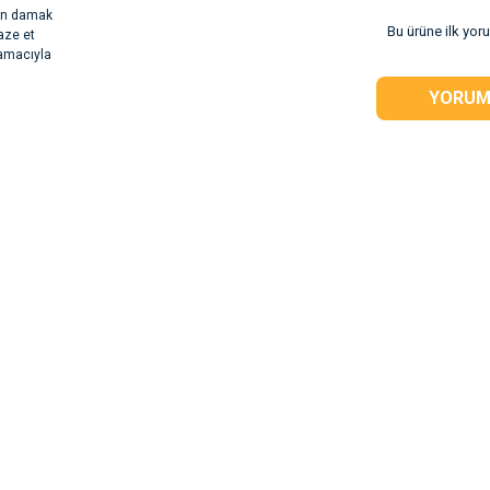
rın damak
Bu ürüne ilk yor
aze et
 amacıyla
YORUM
rsiz gördüğünüz