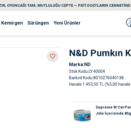
IR, OYUNCAĞI TAM, MUTLULUĞU CEPTE — PATİ DOSTLARIN CENNETİNE 
Kemirgen
Sürüngen
Yeni Ürünler
N&D Pumkın Kuz
Marka
ND
Stok Kodu
LY.40004
Barkod Kodu
8010276040138
Havale
1.453,50 TL (%5,00 havale 
Supreme W Cat Parç
Jöle İçerisinde 85g