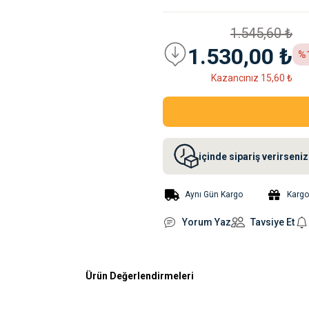
1.545,60 ₺
1.530,00 ₺
%
Kazancınız 15,60 ₺
içinde sipariş verirsen
Aynı Gün Kargo
Karg
Yorum Yaz
Tavsiye Et
Ürün Değerlendirmeleri