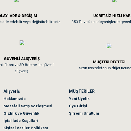
**
LAY İADE & DEĞİŞİM
ÜCRETSİZ HIZLI KA
iade edebilir veya değiştirebilirsiniz.
350 TL ve üzeri alışverişlerde geçerl
nunuz. Uygun fiyatta olması iyi.
GÜVENLİ ALIŞVERİŞ
 sonraki gün elime ulaştı. Jack russell köpeğim severek yedi. Tüy dur
MÜŞTERİ DESTEĞİ
rtifikası ve 3D ödeme ile güvenli
Sizin için telefonun diğer ucun
alışveriş.
Alışveriş
MÜŞTERİLER
n olmadı sağolsunlar onuda hemen çözdüler
Hakkımızda
Yeni Üyelik
Mesafeli Satış Sözleşmesi
Üye Girişi
Gizlilik ve Güvenlik
Şifremi Unuttum
İptal İade Koşullari
Kişisel Veriler Politikası