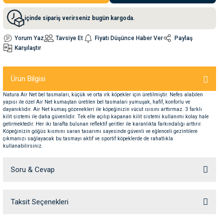
içinde sipariş verirseniz bugün kargoda.
nleri
rünleri
manları
esuarları
Yorum Yaz
Tavsiye Et
Fiyatı Düşünce Haber Ver
Paylaş
Karşılaştır
ntaları
otoru
Ürün Bilgisi
Natura Air Net bel tasmaları, küçük ve orta ırk köpekler için üretilmiştir. Nefes alabilen
arı
 Su Kabları
arı
yapısı ile özel Air Net kumaştan üretilen bel tasmaları yumuşak, hafif, konforlu ve
dayanıklıdır. Air Net kumaş gözenekleri ile köpeğinizin vücut ısısını arttırmaz. 3 farklı
kilit sistemi ile daha güvenlidir. Tek elle açılıp kapanan kilit sistemi kullanımı kolay hale
getirmektedir. Her iki tarafta bulunan reflektif şeritler ile karanlıkta farkındalığı arttırır.
anları
Köpeğinizin göğüs kısmını saran tasarımı sayesinde güvenli ve eğlenceli gezintilere
çıkmanızı sağlayacak bu tasmayı aktif ve sportif köpeklerde de rahatlıkla
kullanabilirsiniz.
nları
Soru & Cevap
ları
 Kemikleri
Taksit Seçenekleri
nleri
e Seyahat Ürünleri
Ürün hakkında henüz soru sorulmamış.