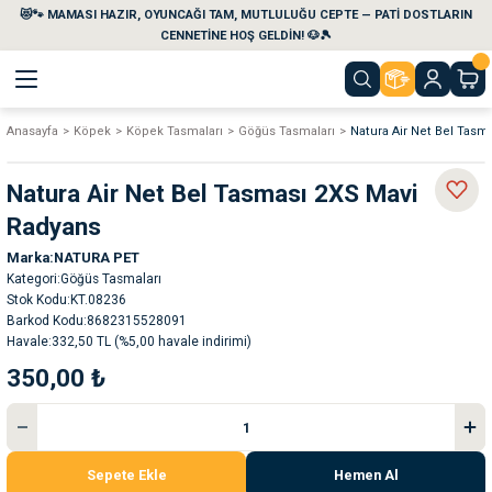
😻🐾 MAMASI HAZIR, OYUNCAĞI TAM, MUTLULUĞU CEPTE — PATİ DOSTLARIN
Geri Dön
Geri Dön
Geri Dön
Geri Dön
Geri Dön
Geri Dön
CENNETİNE HOŞ GELDİN! 🐶🎾
Anasayfa
Köpek
Köpek Tasmaları
Göğüs Tasmaları
Natura Air Net Bel Tasm
aları
maları
eri
emi
Natura Air Net Bel Tasması 2XS Mavi
i
sleri
kvaryumları
Radyans
Marka
NATURA PET
e Temizlik Ürünleri
eleri
ı
suarları
Kategori
Göğüs Tasmaları
Stok Kodu
KT.08236
rları
leri
ler
ğı
Barkod Kodu
8682315528091
Havale
332,50 TL (%5,00 havale indirimi)
350,00 ₺
ları
rünleri
ları
rı
maları
rı
suarları
Sepete Ekle
Hemen Al
nleri
rünleri
ğı