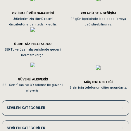
Köpeğim bayıldı hediyeler için teşekkürler
ORJİNAL ÜRÜN GARANTİSİ
KOLAY İADE & DEĞİŞİM
As**** Tu******
Ürünlerimizin tümü resmi
14 gün içerisinde iade edebilir veya
distribütörlerden tedarik edilir.
değiştirebilirsiniz.
Tavşanım kafesinin kalitesine ve paketlemesine bayıldım
ÜCRETSİZ HIZLI KARGO
Sa**** On******
350 TL ve üzeri alışverişlerde geçerli
ücretsiz kargo.
Pamuk için aradığım tüm oyuncaklar mevcut
Em**** Ha****** Ka******
GÜVENLİ ALIŞVERİŞ
MÜŞTERİ DESTEĞİ
SSL Sertifikası ve 3D ödeme ile güvenli
Kedilerim beğeniyorlar. Memnunuz. Uygun fiyatta olması iyi.
Sizin için telefonun diğer ucundayız.
alışveriş.
Me***** Ya******
SEVİLEN KATEGORİLER
Akşam verdiğim sipariş bir sonraki gün elime ulaştı. Jack russell köpeğim se
SEVİLEN KATEGORİLER
Ka***** Ar******