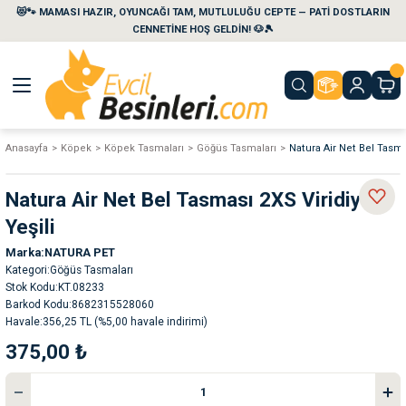
😻🐾 MAMASI HAZIR, OYUNCAĞI TAM, MUTLULUĞU CEPTE — PATİ DOSTLARIN
Geri Dön
Geri Dön
Geri Dön
Geri Dön
Geri Dön
Geri Dön
CENNETİNE HOŞ GELDİN! 🐶🎾
aları
maları
eri
emi
Anasayfa
Köpek
Köpek Tasmaları
Göğüs Tasmaları
Natura Air Net Bel Tasma
i
sleri
kvaryumları
Natura Air Net Bel Tasması 2XS Viridiyen
e Temizlik Ürünleri
eleri
ı
suarları
Yeşili
Marka
NATURA PET
rları
leri
ler
ğı
Kategori
Göğüs Tasmaları
Stok Kodu
KT.08233
Barkod Kodu
8682315528060
ları
rünleri
ları
Havale
356,25 TL (%5,00 havale indirimi)
375,00 ₺
rı
maları
rı
suarları
nleri
rünleri
ğı