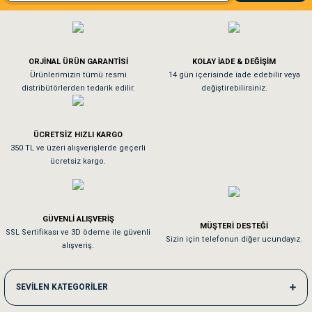
El**** Ek******
Gönder
Köpeğim bayıldı hediyeler için teşekkürler
ORJİNAL ÜRÜN GARANTİSİ
KOLAY İADE & DEĞİŞİM
As**** Tu******
Ürünlerimizin tümü resmi
14 gün içerisinde iade edebilir veya
distribütörlerden tedarik edilir.
değiştirebilirsiniz.
Tavşanım kafesinin kalitesine ve paketlemesine bayıldım
ÜCRETSİZ HIZLI KARGO
Sa**** On******
350 TL ve üzeri alışverişlerde geçerli
ücretsiz kargo.
Pamuk için aradığım tüm oyuncaklar mevcut
Em**** Ha****** Ka******
GÜVENLİ ALIŞVERİŞ
MÜŞTERİ DESTEĞİ
SSL Sertifikası ve 3D ödeme ile güvenli
Kedilerim beğeniyorlar. Memnunuz. Uygun fiyatta olması iyi.
Sizin için telefonun diğer ucundayız.
alışveriş.
Me***** Ya******
SEVİLEN KATEGORİLER
Akşam verdiğim sipariş bir sonraki gün elime ulaştı. Jack russell köpeğim se