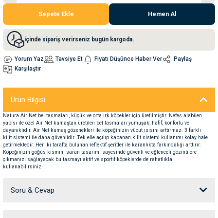
Sepete Ekle
Hemen Al
nleri
rünleri
manları
esuarları
içinde sipariş verirseniz bugün kargoda.
Yorum Yaz
Tavsiye Et
Fiyatı Düşünce Haber Ver
Paylaş
Karşılaştır
ntaları
otoru
Ürün Bilgisi
arı
 Su Kabları
arı
Natura Air Net bel tasmaları, küçük ve orta ırk köpekler için üretilmiştir. Nefes alabilen
yapısı ile özel Air Net kumaştan üretilen bel tasmaları yumuşak, hafif, konforlu ve
anları
dayanıklıdır. Air Net kumaş gözenekleri ile köpeğinizin vücut ısısını arttırmaz. 3 farklı
kilit sistemi ile daha güvenlidir. Tek elle açılıp kapanan kilit sistemi kullanımı kolay hale
getirmektedir. Her iki tarafta bulunan reflektif şeritler ile karanlıkta farkındalığı arttırır.
nları
Köpeğinizin göğüs kısmını saran tasarımı sayesinde güvenli ve eğlenceli gezintilere
çıkmanızı sağlayacak bu tasmayı aktif ve sportif köpeklerde de rahatlıkla
kullanabilirsiniz.
ları
 Kemikleri
Soru & Cevap
nleri
e Seyahat Ürünleri