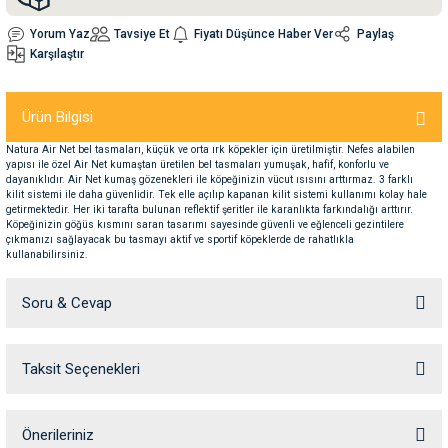
Yorum Yaz
Tavsiye Et
Fiyatı Düşünce Haber Ver
Paylaş
nleri
rünleri
manları
esuarları
Karşılaştır
Ürün Bilgisi
Natura Air Net bel tasmaları, küçük ve orta ırk köpekler için üretilmiştir. Nefes alabilen
ntaları
otoru
yapısı ile özel Air Net kumaştan üretilen bel tasmaları yumuşak, hafif, konforlu ve
dayanıklıdır. Air Net kumaş gözenekleri ile köpeğinizin vücut ısısını arttırmaz. 3 farklı
kilit sistemi ile daha güvenlidir. Tek elle açılıp kapanan kilit sistemi kullanımı kolay hale
arı
 Su Kabları
arı
getirmektedir. Her iki tarafta bulunan reflektif şeritler ile karanlıkta farkındalığı arttırır.
Köpeğinizin göğüs kısmını saran tasarımı sayesinde güvenli ve eğlenceli gezintilere
çıkmanızı sağlayacak bu tasmayı aktif ve sportif köpeklerde de rahatlıkla
kullanabilirsiniz.
anları
Soru & Cevap
nları
ları
 Kemikleri
Taksit Seçenekleri
Ürün hakkında henüz soru sorulmamış.
nleri
e Seyahat Ürünleri
Soru Sor
Önerileriniz