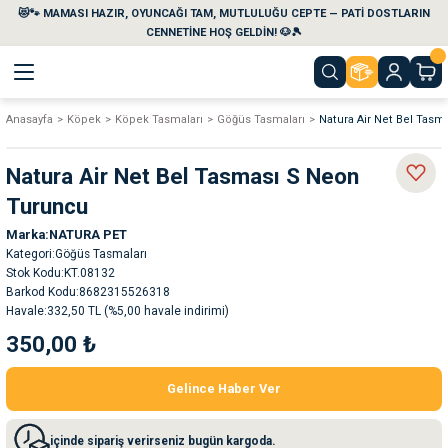
😻🐾 MAMASI HAZIR, OYUNCAĞI TAM, MUTLULUĞU CEPTE — PATİ DOSTLARIN
Geri Dön
Geri Dön
Geri Dön
Geri Dön
Geri Dön
Geri Dön
CENNETİNE HOŞ GELDİN! 🐶🎾
Anasayfa
Köpek
Köpek Tasmaları
Göğüs Tasmaları
Natura Air Net Bel Tas
aları
maları
eri
emi
Natura Air Net Bel Tasması S Neon
i
sleri
kvaryumları
Turuncu
Marka
NATURA PET
e Temizlik Ürünleri
eleri
ı
suarları
Kategori
Göğüs Tasmaları
Stok Kodu
KT.08132
rları
leri
ler
ğı
Barkod Kodu
8682315526318
Havale
332,50 TL (%5,00 havale indirimi)
350,00 ₺
ları
rünleri
ları
Gelince Haber Ver
rı
maları
rı
suarları
içinde sipariş verirseniz bugün kargoda.
nleri
rünleri
ğı