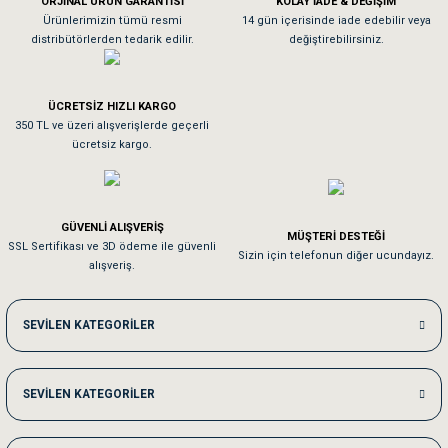
ORJİNAL ÜRÜN GARANTİSİ
KOLAY İADE & DEĞİŞİM
As**** Tu******
Ürünlerimizin tümü resmi
14 gün içerisinde iade edebilir veya
distribütörlerden tedarik edilir.
değiştirebilirsiniz.
Tavşanım kafesinin kalitesine ve paketlemesine bayıldım
ÜCRETSİZ HIZLI KARGO
Sa**** On******
350 TL ve üzeri alışverişlerde geçerli
ücretsiz kargo.
Pamuk için aradığım tüm oyuncaklar mevcut
Em**** Ha****** Ka******
GÜVENLİ ALIŞVERİŞ
MÜŞTERİ DESTEĞİ
SSL Sertifikası ve 3D ödeme ile güvenli
Kedilerim beğeniyorlar. Memnunuz. Uygun fiyatta olması iyi.
Sizin için telefonun diğer ucundayız.
alışveriş.
Me***** Ya******
SEVİLEN KATEGORİLER
Akşam verdiğim sipariş bir sonraki gün elime ulaştı. Jack russell köpeğim se
SEVİLEN KATEGORİLER
Ka***** Ar******
Ufak bir sorun harici sorun olmadı sağolsunlar onuda hemen çözdüler