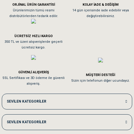
ORJİNAL ÜRÜN GARANTİSİ
KOLAY İADE & DEĞİŞİM
As**** Tu******
Ürünlerimizin tümü resmi
14 gün içerisinde iade edebilir veya
distribütörlerden tedarik edilir.
değiştirebilirsiniz.
Tavşanım kafesinin kalitesine ve paketlemesine bayıldım
ÜCRETSİZ HIZLI KARGO
Sa**** On******
350 TL ve üzeri alışverişlerde geçerli
ücretsiz kargo.
Pamuk için aradığım tüm oyuncaklar mevcut
Em**** Ha****** Ka******
GÜVENLİ ALIŞVERİŞ
MÜŞTERİ DESTEĞİ
SSL Sertifikası ve 3D ödeme ile güvenli
Kedilerim beğeniyorlar. Memnunuz. Uygun fiyatta olması iyi.
Sizin için telefonun diğer ucundayız.
alışveriş.
Me***** Ya******
SEVİLEN KATEGORİLER
Akşam verdiğim sipariş bir sonraki gün elime ulaştı. Jack russell köpeğim se
SEVİLEN KATEGORİLER
Ka***** Ar******