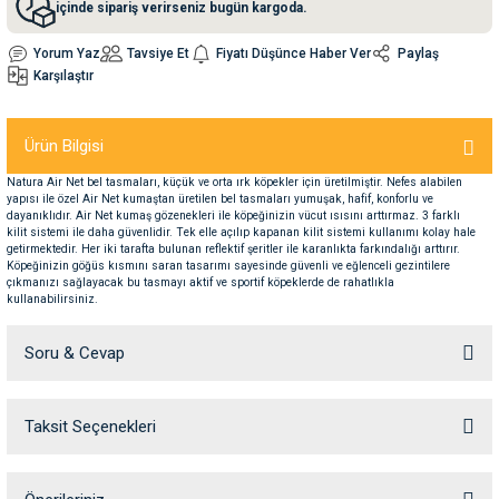
içinde sipariş verirseniz bugün kargoda.
Yorum Yaz
Tavsiye Et
Fiyatı Düşünce Haber Ver
Paylaş
nleri
rünleri
manları
esuarları
Karşılaştır
Ürün Bilgisi
ntaları
otoru
Natura Air Net bel tasmaları, küçük ve orta ırk köpekler için üretilmiştir. Nefes alabilen
yapısı ile özel Air Net kumaştan üretilen bel tasmaları yumuşak, hafif, konforlu ve
dayanıklıdır. Air Net kumaş gözenekleri ile köpeğinizin vücut ısısını arttırmaz. 3 farklı
arı
 Su Kabları
arı
kilit sistemi ile daha güvenlidir. Tek elle açılıp kapanan kilit sistemi kullanımı kolay hale
getirmektedir. Her iki tarafta bulunan reflektif şeritler ile karanlıkta farkındalığı arttırır.
Köpeğinizin göğüs kısmını saran tasarımı sayesinde güvenli ve eğlenceli gezintilere
çıkmanızı sağlayacak bu tasmayı aktif ve sportif köpeklerde de rahatlıkla
anları
kullanabilirsiniz.
nları
Soru & Cevap
ları
 Kemikleri
Taksit Seçenekleri
Ürün hakkında henüz soru sorulmamış.
nleri
e Seyahat Ürünleri
Soru Sor