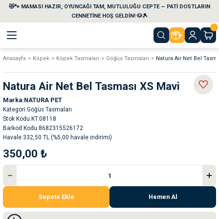
😻🐾 MAMASI HAZIR, OYUNCAĞI TAM, MUTLULUĞU CEPTE — PATİ DOSTLARIN
Geri Dön
Geri Dön
Geri Dön
Geri Dön
Geri Dön
Geri Dön
CENNETİNE HOŞ GELDİN! 🐶🎾
Anasayfa
Köpek
Köpek Tasmaları
Göğüs Tasmaları
Natura Air Net Bel Tasm
aları
maları
eri
emi
Natura Air Net Bel Tasması XS Mavi
i
sleri
kvaryumları
Marka
NATURA PET
Kategori
Göğüs Tasmaları
e Temizlik Ürünleri
eleri
ı
suarları
Stok Kodu
KT.08118
Barkod Kodu
8682315526172
Havale
332,50 TL (%5,00 havale indirimi)
rları
leri
ler
ğı
350,00 ₺
ları
rünleri
ları
rı
maları
rı
suarları
Sepete Ekle
Hemen Al
nleri
rünleri
ğı