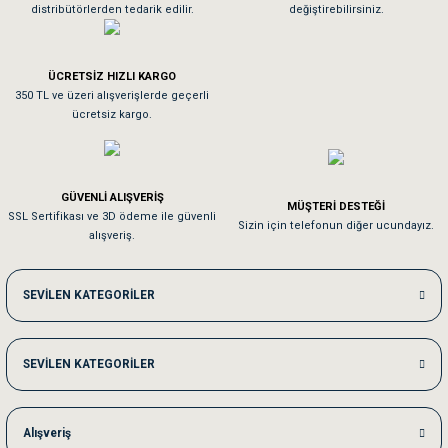
distribütörlerden tedarik edilir.
değiştirebilirsiniz.
Tavşanım kafesinin kalitesine ve paketlemesine bayıldım
ÜCRETSİZ HIZLI KARGO
Sa**** On******
350 TL ve üzeri alışverişlerde geçerli
ücretsiz kargo.
Pamuk için aradığım tüm oyuncaklar mevcut
Em**** Ha****** Ka******
GÜVENLİ ALIŞVERİŞ
MÜŞTERİ DESTEĞİ
SSL Sertifikası ve 3D ödeme ile güvenli
Kedilerim beğeniyorlar. Memnunuz. Uygun fiyatta olması iyi.
Sizin için telefonun diğer ucundayız.
alışveriş.
Me***** Ya******
SEVİLEN KATEGORİLER
Akşam verdiğim sipariş bir sonraki gün elime ulaştı. Jack russell köpeğim se
SEVİLEN KATEGORİLER
Ka***** Ar******
Ufak bir sorun harici sorun olmadı sağolsunlar onuda hemen çözdüler
Alışveriş