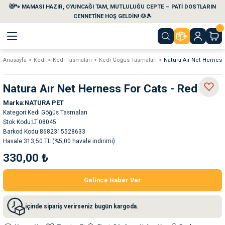
😻🐾 MAMASI HAZIR, OYUNCAĞI TAM, MUTLULUĞU CEPTE — PATİ DOSTLARIN
Geri Dön
Geri Dön
Geri Dön
Geri Dön
Geri Dön
Geri Dön
CENNETİNE HOŞ GELDİN! 🐶🎾
Anasayfa
Kedi
Kedi Tasmaları
Kedi Göğüs Tasmaları
Natura Aır Net Herness
aları
maları
eri
emi
Natura Aır Net Herness For Cats - Red L
i
sleri
kvaryumları
Marka
NATURA PET
Kategori
Kedi Göğüs Tasmaları
e Temizlik Ürünleri
eleri
ı
suarları
Stok Kodu
LT.08045
Barkod Kodu
8682315528633
Havale
313,50 TL (%5,00 havale indirimi)
rları
leri
ler
ğı
330,00 ₺
ları
rünleri
ları
Gelince Haber Ver
rı
maları
rı
suarları
içinde sipariş verirseniz bugün kargoda.
nleri
rünleri
ğı