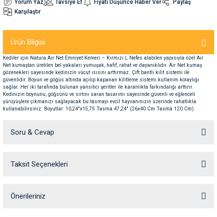
Yorum Yaz
Tavsiye Et
Fiyatı Düşünce Haber Ver
Paylaş
Karşılaştır
nleri
rünleri
manları
esuarları
Ürün Bilgisi
Kediler için Natura Air Net Emniyet Kemeri – Kırmızı L Nefes alabilen yapısıyla özel Air
Net kumaştan üretilen bel yakaları yumuşak, hafif, rahat ve dayanıklıdır. Air Net kumaş
gözenekleri sayesinde kedinizin vücut ısısını arttırmaz. Çift bantlı kilit sistemi ile
ntaları
otoru
güvenlidir. Boyun ve göğüs altında açılıp kapanan kilitleme sistemi kullanım kolaylığı
sağlar. Her iki tarafında bulunan yansıtıcı şeritler ile karanlıkta farkındalığı arttırır.
Kedinizin boynunu, göğsünü ve sırtını saran tasarımı sayesinde güvenli ve eğlenceli
arı
 Su Kabları
arı
yürüyüşlere çıkmanızı sağlayacak bu tasmayı evcil hayvanınızın üzerinde rahatlıkla
kullanabilirsiniz. Boyutlar: 10,24"x15,75 Tasma 47,24" (26x40 Cm Tasma 120 Cm)
anları
Soru & Cevap
nları
Taksit Seçenekleri
Ürün hakkında henüz soru sorulmamış.
ları
 Kemikleri
Soru Sor
Önerileriniz
nleri
e Seyahat Ürünleri
Bu ürünün fiyat bilgisi, resim, ürün açıklamalarında ve diğer konularda