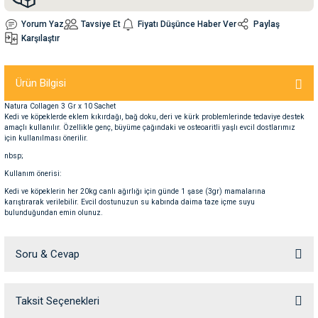
Yorum Yaz
Tavsiye Et
Fiyatı Düşünce Haber Ver
Paylaş
nleri
rünleri
manları
esuarları
Karşılaştır
Ürün Bilgisi
Natura Collagen 3 Gr x 10 Sachet
ntaları
otoru
Kedi ve köpeklerde eklem kıkırdağı, bağ doku, deri ve kürk problemlerinde tedaviye destek
amaçlı kullanılır. Özellikle genç, büyüme çağındaki ve osteoaritli yaşlı evcil dostlarımız
için kullanılması önerilir.
arı
 Su Kabları
arı
nbsp;
Kullanım önerisi:
anları
Kedi ve köpeklerin her 20kg canlı ağırlığı için günde 1 şase (3gr) mamalarına
karıştırarak verilebilir. Evcil dostunuzun su kabında daima taze içme suyu
bulunduğundan emin olunuz.
nları
Soru & Cevap
ları
 Kemikleri
nleri
e Seyahat Ürünleri
Taksit Seçenekleri
Ürün hakkında henüz soru sorulmamış.