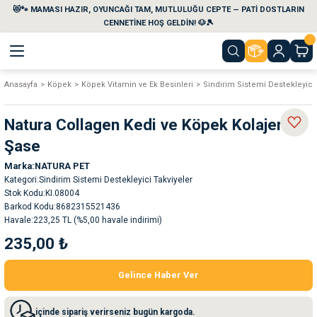
😻🐾 MAMASI HAZIR, OYUNCAĞI TAM, MUTLULUĞU CEPTE — PATİ DOSTLARIN
Geri Dön
Geri Dön
Geri Dön
Geri Dön
Geri Dön
Geri Dön
CENNETİNE HOŞ GELDİN! 🐶🎾
Anasayfa
Köpek
Köpek Vitamin ve Ek Besinleri
Sindirim Sistemi Destekleyici 
aları
maları
eri
emi
Natura Collagen Kedi ve Köpek Kolajen 10
i
sleri
kvaryumları
Şase
Marka
NATURA PET
e Temizlik Ürünleri
eleri
ı
suarları
Kategori
Sindirim Sistemi Destekleyici Takviyeler
Stok Kodu
KI.08004
rları
leri
ler
ğı
Barkod Kodu
8682315521436
Havale
223,25 TL (%5,00 havale indirimi)
235,00 ₺
ları
rünleri
ları
Gelince Haber Ver
rı
maları
rı
suarları
içinde sipariş verirseniz bugün kargoda.
nleri
rünleri
ğı