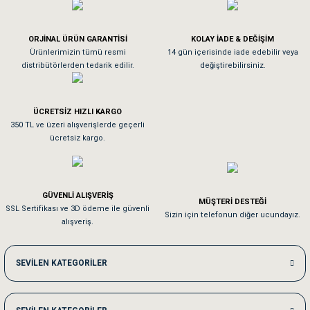
Köpeğim bayıldı hediyeler için teşekkürler
ORJİNAL ÜRÜN GARANTİSİ
KOLAY İADE & DEĞİŞİM
As**** Tu******
Ürünlerimizin tümü resmi
14 gün içerisinde iade edebilir veya
distribütörlerden tedarik edilir.
değiştirebilirsiniz.
Tavşanım kafesinin kalitesine ve paketlemesine bayıldım
ÜCRETSİZ HIZLI KARGO
Sa**** On******
350 TL ve üzeri alışverişlerde geçerli
ücretsiz kargo.
Pamuk için aradığım tüm oyuncaklar mevcut
Em**** Ha****** Ka******
GÜVENLİ ALIŞVERİŞ
MÜŞTERİ DESTEĞİ
SSL Sertifikası ve 3D ödeme ile güvenli
Kedilerim beğeniyorlar. Memnunuz. Uygun fiyatta olması iyi.
Sizin için telefonun diğer ucundayız.
alışveriş.
Me***** Ya******
SEVİLEN KATEGORİLER
Akşam verdiğim sipariş bir sonraki gün elime ulaştı. Jack russell köpeğim se