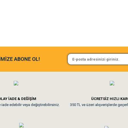
argo fimrasın da bir sorun yaşadım ve arkadaşlar çok hızlı bir şekil de
Sa**** On******
İMİZE ABONE OL!
ine ve paketlemesine bayıldım
Pamuk için aradığım tüm oyuncak
**
LAY İADE & DEĞİŞİM
ÜCRETSİZ HIZLI KA
iade edebilir veya değiştirebilirsiniz.
350 TL ve üzeri alışverişlerde geçerl
nunuz. Uygun fiyatta olması iyi.