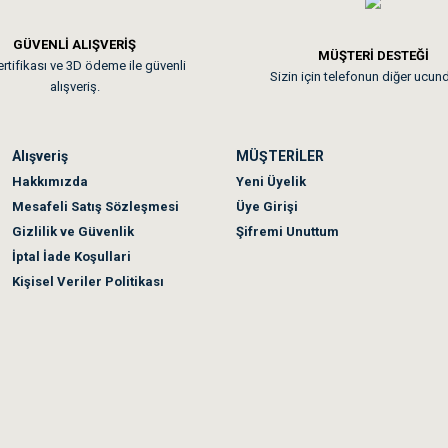
GÜVENLİ ALIŞVERİŞ
 sonraki gün elime ulaştı. Jack russell köpeğim severek yedi. Tüy dur
MÜŞTERİ DESTEĞİ
rtifikası ve 3D ödeme ile güvenli
Sizin için telefonun diğer ucun
alışveriş.
Alışveriş
MÜŞTERİLER
n olmadı sağolsunlar onuda hemen çözdüler
Hakkımızda
Yeni Üyelik
Mesafeli Satış Sözleşmesi
Üye Girişi
Gizlilik ve Güvenlik
Şifremi Unuttum
İptal İade Koşullari
Kişisel Veriler Politikası