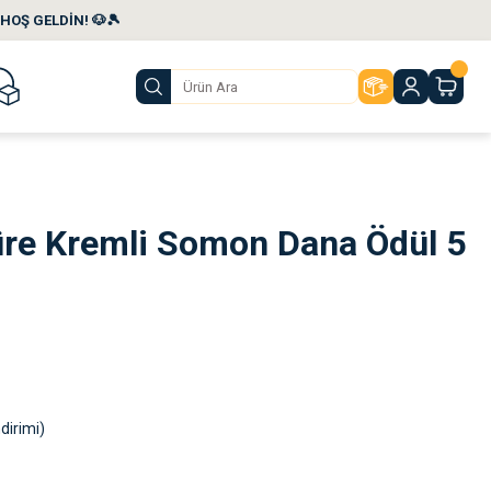
HOŞ GELDİN! 🐶🎾
üre Kremli Somon Dana Ödül 5
dirimi)