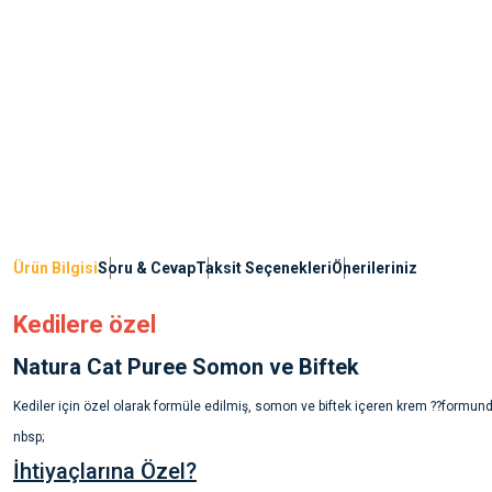
Ürün Bilgisi
Soru & Cevap
Taksit Seçenekleri
Önerileriniz
Kedilere özel
Natura Cat Puree Somon ve Biftek
Kediler için özel olarak formüle edilmiş, somon ve biftek içeren krem ??formund
nbsp;
İhtiyaçlarına Özel?