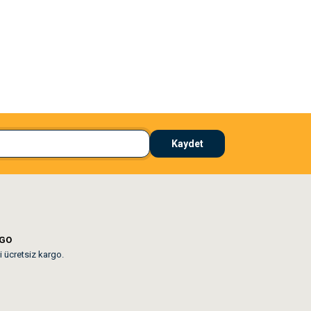
El**** Ek******
 çözdü
Köpeğim bayıldı hediyeler için teşekkürler
Kaydet
lar mevcut
RGO
i ücretsiz kargo.