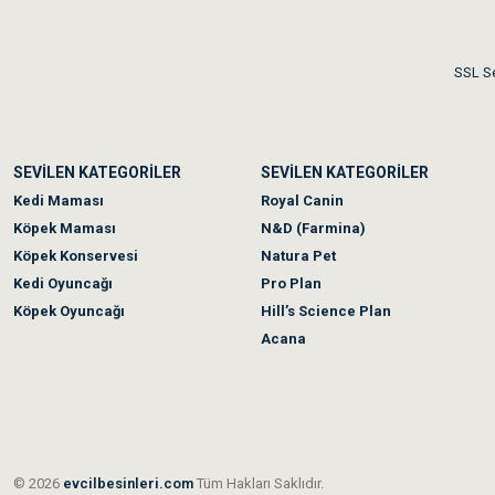
nbsp;
Akşam verdiğim sipariş bir
SSL Se
Ka***** Ar******
SEVİLEN KATEGORİLER
SEVİLEN KATEGORİLER
Ufak bir sorun harici soru
Kedi Maması
Royal Canin
Köpek Maması
N&D (Farmina)
Köpek Konservesi
Natura Pet
Kedi Oyuncağı
Pro Plan
Köpek Oyuncağı
Hill’s Science Plan
Acana
© 2026
evcilbesinleri.com
Tüm Hakları Saklıdır.