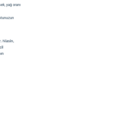
sek, yağ oranı
ostunuzun
. Niasin,
il
nın
rsiz gördüğünüz
li ve zengin
mcı olur.
Çinko, Demir,
urin, E