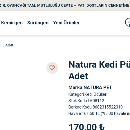
IR, OYUNCAĞI TAM, MUTLULUĞU CEPTE — PATİ DOSTLARIN CENNETİNE 
Kemirgen
Sürüngen
Yeni Ürünler
l 5 Adet
Natura Kedi P
Adet
Marka
NATURA PET
Kategori
Kedi Ödülleri
Stok Kodu
LV.08112
Barkod Kodu
8682315522310
Havale
161,50 TL (%5,00 havale in
170,00 ₺